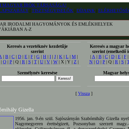
LAPSZABÁLY
|
TISZTSÉGVISELŐK
|
DÍJAINK
|
ELÉRHETŐSÉ
AR IRODALMI HAGYOMÁNYOK ÉS EMLÉKHELYEK
VÁKIÁBAN A-Z
Keresés a vezetéknév kezdetűje
Keresés a magyar h
szerint
szerint (emelkedő 
A
|
B
|
C
|
D
|
E
|
F
|
G
|
H
|
I
|
J
|
K
|
L
|
M
|
|
A
|
B
|
C
|
D
|
E
|
F
|
O
|
P
| Q |
R
|
S
|
T
|
U
|
V
|
W
| X | Y |
Z
|
N
|
O
|
P
| Q |
R
|
S
|
Személynév keresése
Magyar helys
[
Vissza
]
ómihály Gizella
1956. jan. 9-én szül. Sajószárnyán Szabómihály Gizella nyelv
Nagymegyeren érettségizett, Pozsonyban szerzett magy.–
oklevelet, Csilizradványon él, a dunaszerdahelyi Gramma N