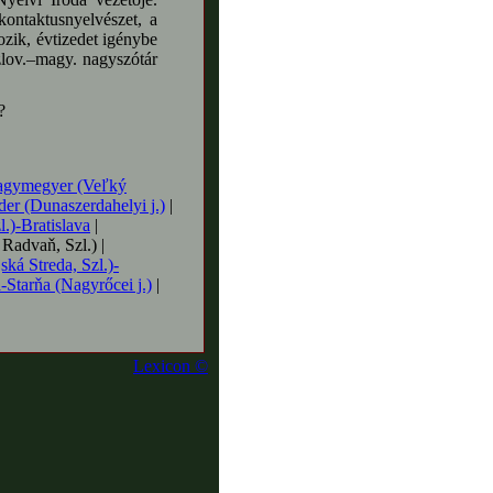
 kontaktusnyelvészet, a
tozik, évtizedet igénybe
szlov.–magy. nagyszótár
?
gymegyer (Veľký
er (Dunaszerdahelyi j.)
|
l.)-Bratislava
|
 Radvaň, Szl.) |
ká Streda, Szl.)-
-Starňa (Nagyrőcei j.)
|
Lexicon ©