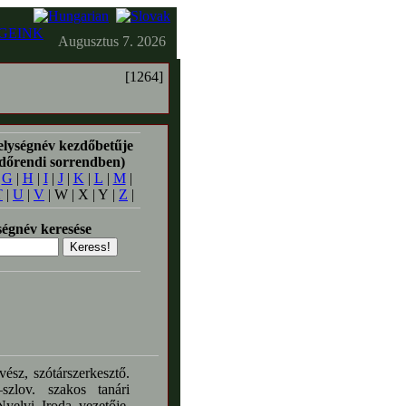
GEINK
Augusztus 7. 2026
[1264]
elységnév kezdőbetűje
időrendi sorrendben)
|
G
|
H
|
I
|
J
|
K
|
L
|
M
|
T
|
U
|
V
| W | X | Y |
Z
|
égnév keresése
ész, szótárszerkesztő.
szlov. szakos tanári
yelvi Iroda vezetője.