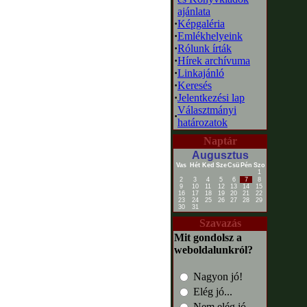
ajánlata
·
Képgaléria
·
Emlékhelyeink
·
Rólunk írták
·
Hírek archívuma
·
Linkajánló
·
Keresés
·
Jelentkezési lap
Választmányi
·
határozatok
Naptár
Augusztus
Vas
Hét
Ked
Sze
Csü
Pén
Szo
1
2
3
4
5
6
7
8
9
10
11
12
13
14
15
16
17
18
19
20
21
22
23
24
25
26
27
28
29
30
31
Szavazás
Mit gondolsz a
weboldalunkról?
Nagyon jó!
Elég jó...
Nem elég jó...