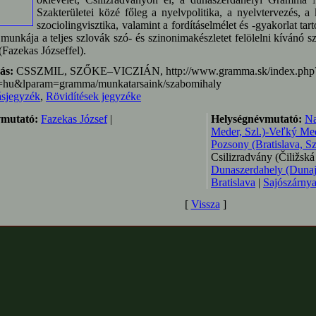
Szakterületei közé főleg a nyelvpolitika, a nyelvtervezés, a
szociolingvisztika, valamint a fordításelmélet és -gyakorlat tar
munkája a teljes szlovák szó- és szinonimakészletet felölelni kívánó 
 (Fazekas Józseffel).
ás:
CSSZMIL, SZŐKE–VICZIÁN, http://www.gramma.sk/index.php
=hu&lparam=gramma/munkatarsaink/szabomihaly
ásjegyzék
,
Rövidítések jegyzéke
mutató:
Fazekas József
|
Helységnévmutató:
Na
Meder, Szl.)-Veľký Med
Pozsony (Bratislava, Sz
Csilizradvány (Čiližská
Dunaszerdahely (Dunajs
Bratislava
|
Sajószárnya
[
Vissza
]