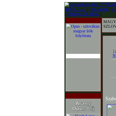
FŐOLDAL
|
TAGJAINK
|
A
|
SZPONZORAINK
|
MAGY
SZLO
|
N
Szab