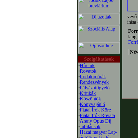
vevő 
írása
Forr
lang
Forr
Név
Szolgáltatások
·
Híreink
·
Rovatok
·
Irodalomórák
·
Rendezvények
·
Pályázatfigyelő
·
Kritikák
·
Köszöntők
·
Könyvajánló
·
Fiatal Írók Köre
·
Fiatal Írók Rovata
·
Arany Opus Díj
·
Jubilánsok
Hazai magyar Lap-
·
és Könyvkiadók