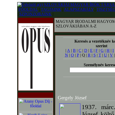
FŐOLDAL
|
TAGJAINK
|
ALAPSZABÁLY
|
TISZTSÉ
|
SZPONZORAINK
|
MAGYAR IRODALMI HAGYOM
SZLOVÁKIÁBAN A-Z
Keresés a vezetéknév k
szerint
|
A
|
B
|
C
|
D
|
E
|
F
|
G
|
H
|
I
N
|
O
|
P
| Q |
R
|
S
|
T
|
U
|
V
Személynév keres
Gergely József
1937. márc
József költ