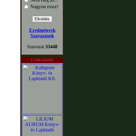
Nagyon rossz!
Eredmények
Szavazások
Szavazat
33448
Linkajánló