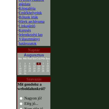
ajánlata
·
Képgaléria
·
Emlékhelyeink
·
Rólunk írták
·
Hírek archívuma
·
Linkajánló
·
Keresés
·
Jelentkezési lap
Választmányi
·
határozatok
Naptár
Augusztus
Vas
Hét
Ked
Sze
Csü
Pén
Szo
1
2
3
4
5
6
7
8
9
10
11
12
13
14
15
16
17
18
19
20
21
22
23
24
25
26
27
28
29
30
31
Szavazás
Mit gondolsz a
weboldalunkról?
Nagyon jó!
Elég jó...
Nem elég jó...