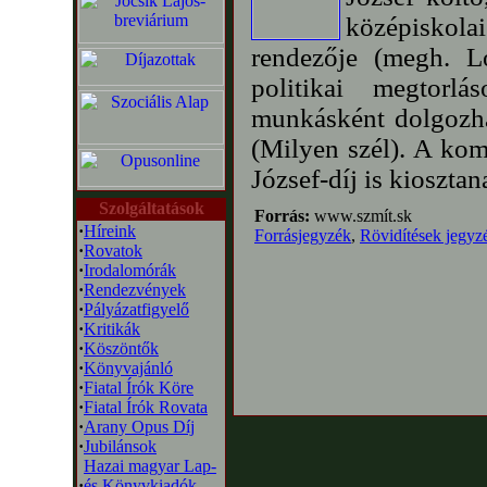
középiskolai
rendezője (megh. L
politikai megtorlá
munkásként dolgozha
(Milyen szél). A ko
József-díj is kiosztan
Szolgáltatások
Forrás:
www.szmít.sk
·
Híreink
Forrásjegyzék
,
Rövidítések jegyz
·
Rovatok
·
Irodalomórák
·
Rendezvények
·
Pályázatfigyelő
·
Kritikák
·
Köszöntők
·
Könyvajánló
·
Fiatal Írók Köre
·
Fiatal Írók Rovata
·
Arany Opus Díj
·
Jubilánsok
Hazai magyar Lap-
·
és Könyvkiadók