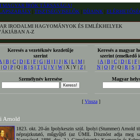
LAPSZABÁLY
|
TISZTSÉGVISELŐK
|
DÍJAINK
|
ELÉRHETŐSÉ
AR IRODALMI HAGYOMÁNYOK ÉS EMLÉKHELYEK
VÁKIÁBAN A-Z
Keresés a vezetéknév kezdetűje
Keresés a magyar h
szerint
szerint (emelkedő 
A
|
B
|
C
|
D
|
E
|
F
|
G
|
H
|
I
|
J
|
K
|
L
|
M
|
|
A
|
B
|
C
|
D
|
E
|
F
|
O
|
P
| Q |
R
|
S
|
T
|
U
|
V
|
W
| X | Y |
Z
|
N
|
O
|
P
| Q |
R
|
S
|
Személynév keresése
Magyar helys
[
Vissza
]
i Arnold
1823. okt. 20-án Ipolykeszin szül. Ipolyi (Stummer) Arnold tör
néprajzkutató, műgyűjtő (az ÚMIL Disznóst adja meg sz
Nagyvárad, 1886. dec. 2.). Gimnáziumba Korponán és Selmecb