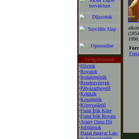
alko
(1854
1996)
Forr
Forr
Szolgáltatások
·
Híreink
·
Rovatok
·
Irodalomórák
·
Rendezvények
·
Pályázatfigyelő
·
Kritikák
·
Köszöntők
·
Könyvajánló
·
Fiatal Írók Köre
·
Fiatal Írók Rovata
·
Arany Opus Díj
·
Jubilánsok
Hazai magyar Lap-
·
és Könyvkiadók