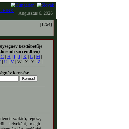
GEINK
Augusztus 6. 2026
[1264]
elységnév kezdőbetűje
időrendi sorrendben)
|
G
|
H
|
I
|
J
|
K
|
L
|
M
|
T
|
U
|
V
| W | X | Y |
Z
|
égnév keresése
téneti szakíró, régész,
ül. helyeként, megh.
ányán járt, teológiai