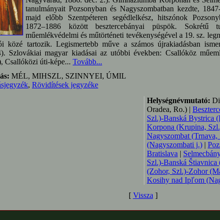
tanulmányait Pozsonyban és Nagyszombatban kezdte, 1847-
majd előbb Szentpéteren segédlelkész, hitszónok Pozsony
1872–1886 között besztercebányai püspök. Sokrétű t
műemlékvédelmi és műtörténeti tevékenységével a 19. sz. le
tói közé tartozik. Legismertebb műve a számos újrakiadásban ism
). Szlovákiai magyar kiadásai az utóbbi években: Csallóköz műeml
, Csallóközi úti-képe...
Tovább...
ás:
MÉL, MIHSZL, SZINNYEI, ÚMIL
ásjegyzék
,
Rövidítések jegyzéke
Helységnévmutató:
Di
Oradea, Ro.) |
Beszterc
Szl.)-Banská Bystrica (
Korpona (Krupina, Szl.
Nagyszombat (Trnava, 
(Nagyszombati j.)
|
Pozs
Bratislava
|
Selmecbány
Szl.)-Banská Štiavnica 
(Zohor, Szl.)-Zohor (Ma
Kosihy nad Ipľom (Nagy
[
Vissza
]