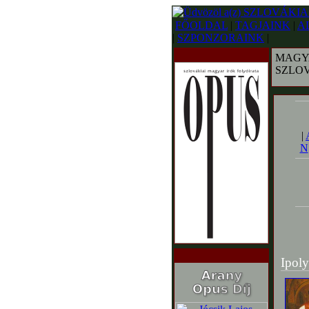
FŐOLDAL
|
TAGJAINK
|
A
|
SZPONZORAINK
|
MAGY
SZLO
|
N
Ipoly