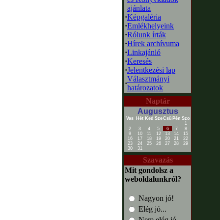
ajánlata
·
Képgaléria
·
Emlékhelyeink
·
Rólunk írták
·
Hírek archívuma
·
Linkajánló
·
Keresés
·
Jelentkezési lap
Választmányi
·
határozatok
Naptár
Augusztus
Vas
Hét
Ked
Sze
Csü
Pén
Szo
1
2
3
4
5
6
7
8
9
10
11
12
13
14
15
16
17
18
19
20
21
22
23
24
25
26
27
28
29
30
31
Szavazás
Mit gondolsz a
weboldalunkról?
Nagyon jó!
Elég jó...
Nem elég jó...