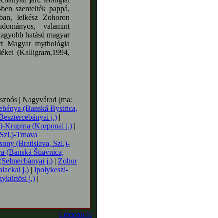
ben szentelték pappá,
ban, lelkész Zohoron
udományos, valamint
gnagyobb hatású magyar
ert Magyar mythológia
ékei (Kalligram,1994,
sznós | Nagyvárad (ma:
ebánya (Banská Bystrica,
Besztercebányai j.)
|
)-Krupina (Korponai j.)
|
Szl.)-Trnava
ony (Bratislava, Szl.)-
a (Banská Štiavnica,
(Selmecbányai j.)
|
Zohor
lackai j.)
|
Ipolykeszi-
kürtösi j.)
|
Lexicon ©