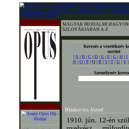
FŐOLDAL
|
TAGJAINK
|
ALAPSZABÁLY
|
TISZTSÉ
|
SZPONZORAINK
|
MAGYAR IRODALMI HAGYOM
SZLOVÁKIÁBAN A-Z
Keresés a vezetéknév k
szerint
|
A
|
B
|
C
|
D
|
E
|
F
|
G
|
H
|
I
N
|
O
|
P
| Q |
R
|
S
|
T
|
U
|
V
Személynév keres
Blaskovics József
1910. jún. 12-én szü
nyelvész, műford