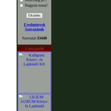
Nagyon rossz!
Eredmények
Szavazások
Szavazat
33448
Linkajánló