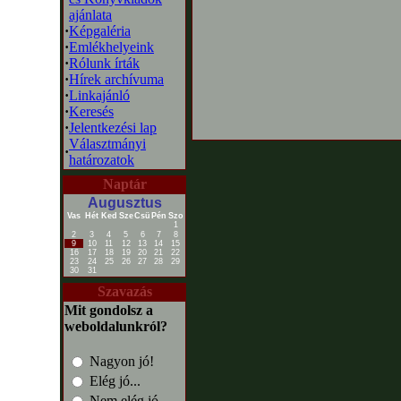
ajánlata
·
Képgaléria
·
Emlékhelyeink
·
Rólunk írták
·
Hírek archívuma
·
Linkajánló
·
Keresés
·
Jelentkezési lap
Választmányi
·
határozatok
Naptár
Augusztus
Vas
Hét
Ked
Sze
Csü
Pén
Szo
1
2
3
4
5
6
7
8
9
10
11
12
13
14
15
16
17
18
19
20
21
22
23
24
25
26
27
28
29
30
31
Szavazás
Mit gondolsz a
weboldalunkról?
Nagyon jó!
Elég jó...
Nem elég jó...