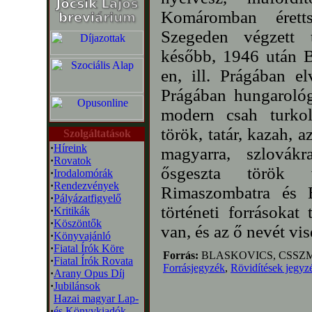
Komáromban éretts
Szegeden végzett t
később, 1946 után B
en, ill. Prágában el
Prágában hungarológ
modern csah turkol
török, tatár, kazah, a
Szolgáltatások
·
Híreink
magyarra, szlovákr
·
Rovatok
ősgeszta török v
·
Irodalomórák
·
Rendezvények
Rimaszombatra és Ér
·
Pályázatfigyelő
történeti forrásokat
·
Kritikák
·
Köszöntők
van, és az ő nevét vise
·
Könyvajánló
·
Fiatal Írók Köre
Forrás:
BLASKOVICS, CSSZM
·
Fiatal Írók Rovata
Forrásjegyzék
,
Rövidítések jegyz
·
Arany Opus Díj
·
Jubilánsok
Hazai magyar Lap-
·
és Könyvkiadók