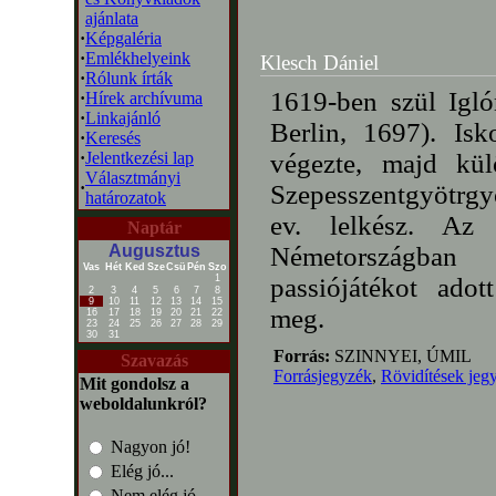
ajánlata
·
Képgaléria
·
Emlékhelyeink
Klesch Dániel
·
Rólunk írták
1619-ben szül Igló
·
Hírek archívuma
·
Linkajánló
Berlin, 1697). Is
·
Keresés
·
Jelentkezési lap
végezte, majd kü
Választmányi
·
Szepesszentgyötrgy
határozatok
ev. lelkész. Az 
Naptár
Augusztus
Németországban 
Vas
Hét
Ked
Sze
Csü
Pén
Szo
1
passiójátékot adot
2
3
4
5
6
7
8
9
10
11
12
13
14
15
meg.
16
17
18
19
20
21
22
23
24
25
26
27
28
29
30
31
Forrás:
SZINNYEI, ÚMIL
Szavazás
Forrásjegyzék
,
Rövidítések jeg
Mit gondolsz a
weboldalunkról?
Nagyon jó!
Elég jó...
Nem elég jó...