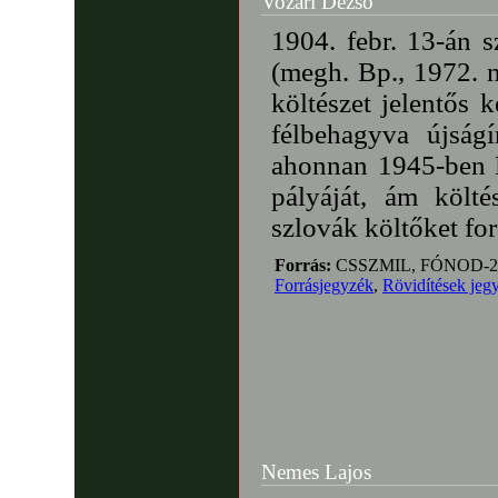
Vozári Dezső
1904. febr. 13-án s
(megh. Bp., 1972. n
költészet jelentős 
félbehagyva újságí
ahonnan 1945-ben Bp.
pályáját, ám költ
szlovák költőket for
Forrás:
CSSZMIL, FÓNOD-2,
Forrásjegyzék
,
Rövidítések jeg
Nemes Lajos