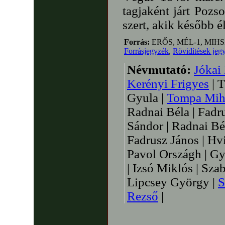
tagjaként járt Pozs
szert, akik később él
Forrás:
ERŐS, MÉL-1, MIHS
Forrásjegyzék
,
Rövidítések jeg
Névmutató:
Jókai
Kerényi Frigyes
| 
Gyula |
Tompa Mih
Radnai Béla | Fadr
Sándor | Radnai Bél
Fadrusz János | Hv
Pavol Országh | Gy
| Izsó Miklós | Szab
Lipcsey György |
S
Rezső
|