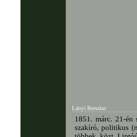
Lányi Bertalan
1851. márc. 21-én 
szakíró, politikus 
többek közt Liptó