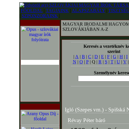
FŐOLDAL
|
TAGJAINK
|
ALAPSZABÁLY
|
TISZTSÉ
|
SZPONZORAINK
|
MAGYAR IRODALMI HAGYOM
SZLOVÁKIÁBAN A-Z
Keresés a vezetéknév k
szerint
|
A
|
B
|
C
|
D
|
E
|
F
|
G
|
H
|
I
N
|
O
|
P
| Q |
R
|
S
|
T
|
U
|
V
Személynév keres
Igló (Szepes vm.) - Spišská N
Révay Péter báró