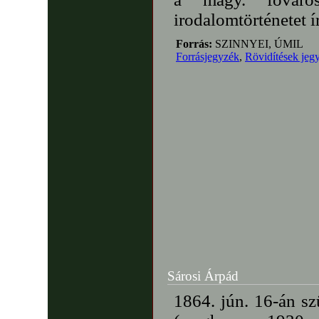
irodalomtörténetet í
Forrás:
SZINNYEI, ÚMIL
Forrásjegyzék
,
Rövidítések jeg
Sárosi Árpád
1864. jún. 16-án sz