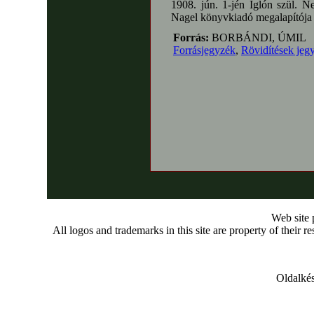
1908. jún. 1-jén Iglón szül. 
Nagel könyvkiadó megalapítója 
Forrás:
BORBÁNDI, ÚMIL
Forrásjegyzék
,
Rövidítések jeg
Web site
All logos and trademarks in this site are property of their r
Oldalkés