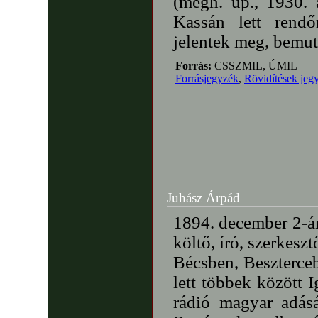
(megh. up., 1930. á
Kassán lett rendőr
jelentek meg, bemut
Forrás:
CSSZMIL, ÚMIL
Forrásjegyzék
,
Rövidítések jeg
Juhász Árpád
1894. december 2-án
költő, író, szerkesz
Bécsben, Beszterce
lett többek között 
rádió magyar adását