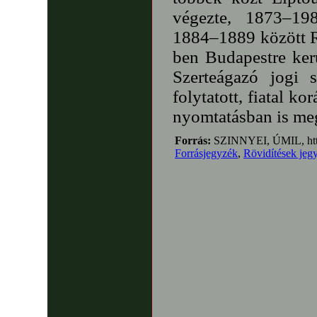
végezte, 1873–19
1884–1889 között R
ben Budapestre ker
Szerteágazó jogi s
folytatott, fiatal k
nyomtatásban is meg
Forrás:
SZINNYEI, ÚMIL, http
Forrásjegyzék
,
Rövidítések jeg