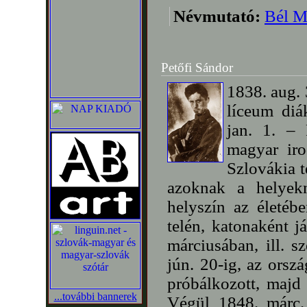
Névmutató:
Bél M
Petőfi Sándor
1838. aug. 
líceum diá
jan. 1. – 
magyar ir
Szlovákia t
azoknak a helyekn
helyszín az életéb
telén, katonaként j
márciusában, ill. 
jún. 20-ig, az orsz
próbálkozott, majd
...további bannerek
Végül 1848. márc. 