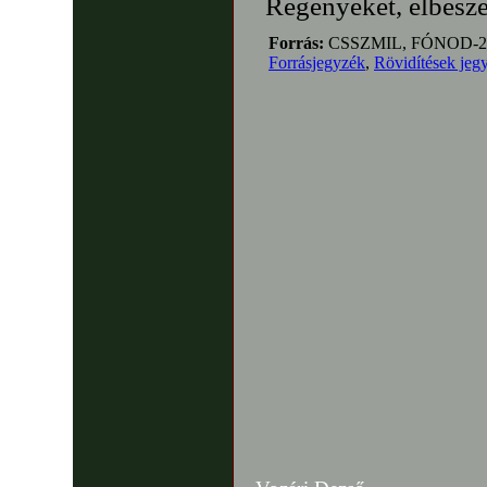
Regényeket, elbeszél
Forrás:
CSSZMIL, FÓNOD-2
Forrásjegyzék
,
Rövidítések jeg