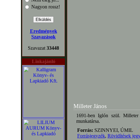
Nagyon rossz!
Eredmények
Szavazások
Szavazat
33448
Linkajánló
Milleter János
1691-ben Iglón szül. Millete
munkatársa.
Forrás:
SZINNYEI, ÚMIL
Forrásjegyzék
,
Rövidítések jeg