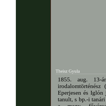
Theisz Gyula
1855. aug. 13-á
irodalomtörténész 
Eperjesen és Iglón 
tanult, s bp.-i taná
a magy. főváros