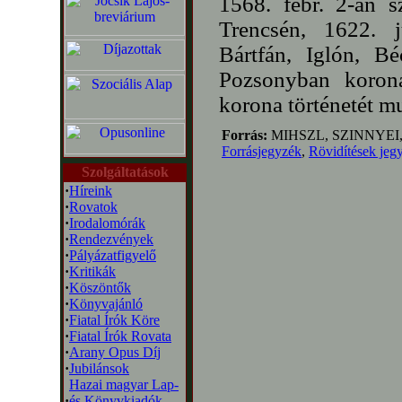
1568. febr. 2-án 
Trencsén, 1622. j
Bártfán, Iglón, Bé
Pozsonyban korona
korona történetét mu
Forrás:
MIHSZL, SZINNYEI
Forrásjegyzék
,
Rövidítések jeg
Szolgáltatások
·
Híreink
·
Rovatok
·
Irodalomórák
·
Rendezvények
·
Pályázatfigyelő
·
Kritikák
·
Köszöntők
·
Könyvajánló
·
Fiatal Írók Köre
·
Fiatal Írók Rovata
·
Arany Opus Díj
·
Jubilánsok
Hazai magyar Lap-
·
és Könyvkiadók