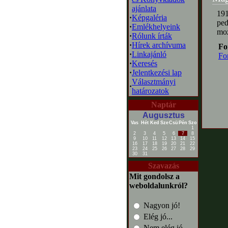
ajánlata
191
·
Képgaléria
ped
·
Emlékhelyeink
moz
·
Rólunk írták
·
Hírek archívuma
Fo
·
Linkajánló
Fo
·
Keresés
·
Jelentkezési lap
Választmányi
·
határozatok
Naptár
Augusztus
Vas
Hét
Ked
Sze
Csü
Pén
Szo
1
2
3
4
5
6
7
8
9
10
11
12
13
14
15
16
17
18
19
20
21
22
23
24
25
26
27
28
29
30
31
Szavazás
Mit gondolsz a
weboldalunkról?
Nagyon jó!
Elég jó...
Nem elég jó...