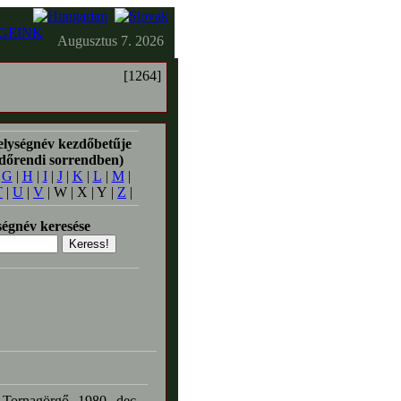
GEINK
Augusztus 7. 2026
[1264]
elységnév kezdőbetűje
időrendi sorrendben)
|
G
|
H
|
I
|
J
|
K
|
L
|
M
|
T
|
U
|
V
| W | X | Y |
Z
|
égnév keresése
 Tornagörgő, 1980. dec.