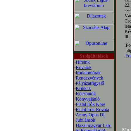
22.
sze
Vár
Cs
let
Kés
ill
Fo
ht
Fo
Szolgáltatások
·
Híreink
·
Rovatok
·
Irodalomórák
·
Rendezvények
·
Pályázatfigyelő
·
Kritikák
·
Köszöntők
·
Könyvajánló
·
Fiatal Írók Köre
·
Fiatal Írók Rovata
·
Arany Opus Díj
·
Jubilánsok
Hazai magyar Lap-
Mag
·
és Könyvkiadók