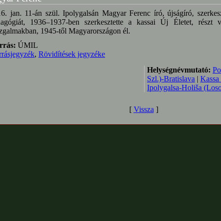
6. jan. 11-án szül. Ipolygalsán Magyar Ferenc író, újságíró, szerke
agógiát, 1936–1937-ben szerkesztette a kassai Új Életet, részt ve
galmakban, 1945-től Magyarországon él.
rrás:
ÚMIL
rrásjegyzék
,
Rövidítések jegyzéke
Helységnévmutató:
Po
Szl.)-Bratislava
|
Kassa 
Ipolygalsa-Holiša (Loso
[
Vissza
]