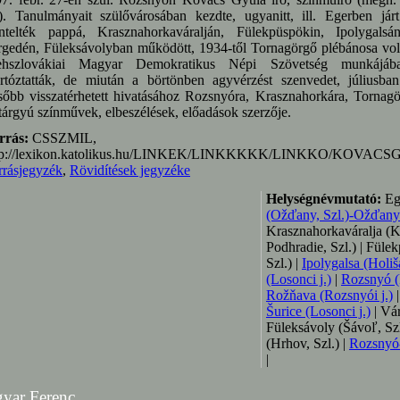
). Tanulmányait szülővárosában kezdte, ugyanitt, ill. Egerben jár
ntelték pappá, Krasznahorkaváralján, Fülekpüspökin, Ipolygals
gedén, Füleksávolyban működött, 1934-től Tornagörgő plébánosa volt
ehszlovákiai Magyar Demokratikus Népi Szövetség munkájáb
artóztatták, de miután a börtönben agyvérzést szenvedet, júliusban
őbb visszatérhetett hivatásához Rozsnyóra, Krasznahorkára, Tornagör
. tárgyú színművek, elbeszélések, előadások szerzője.
rrás:
CSSZMIL,
tp://lexikon.katolikus.hu/LINKEK/LINKKKKK/LINKKO/KOVAC
rrásjegyzék
,
Rövidítések jegyzéke
Helységnévmutató:
Ege
(Ožďany, Szl.)-Ožďany
Krasznahorkaváralja (
Podhradie, Szl.) | Füle
Szl.) |
Ipolygalsa (Holiš
(Losonci j.)
|
Rozsnyó (
Rožňava (Rozsnyói j.)
Šurice (Losonci j.)
| Vár
Füleksávoly (Šávoľ, Szl
(Hrhov, Szl.) |
Rozsnyó-
|
yar Ferenc