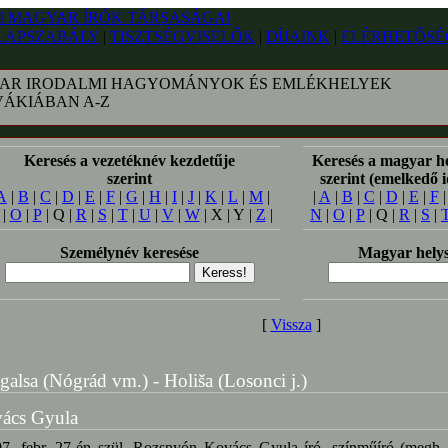
LAPSZABÁLY
|
TISZTSÉGVISELŐK
|
DÍJAINK
|
ELÉRHETŐSÉ
AR IRODALMI HAGYOMÁNYOK ÉS EMLÉKHELYEK
VÁKIÁBAN A-Z
Keresés a vezetéknév kezdetűje
Keresés a magyar h
szerint
szerint (emelkedő 
A
|
B
|
C
|
D
|
E
|
F
|
G
|
H
|
I
|
J
|
K
|
L
|
M
|
|
A
|
B
|
C
|
D
|
E
|
F
|
O
|
P
| Q |
R
|
S
|
T
|
U
|
V
|
W
| X | Y |
Z
|
N
|
O
|
P
| Q |
R
|
S
|
Személynév keresése
Magyar helys
[
Vissza
]
galsa (Nógrád vm.) - Holiša (Losonci j.)
ács Gyula
7. febr. 27-én szül. Rozsnyón Kovács Gyula író, színműíró (megh.