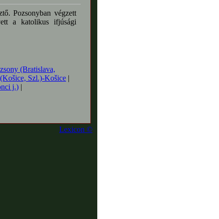
sztő. Pozsonyban végzett
tt a katolikus ifjúsági
zsony (Bratislava,
(Košice, Szl.)-Košice
|
nci j.)
|
Lexicon ©