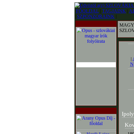
FŐOLDAL
|
TAGJAINK
|
A
|
SZPONZORAINK
|
MAGY
SZLO
|
N
Ipoly
Kov
189