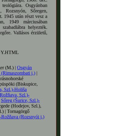
t teológiára. Osgyánban
án, Rozsnyón, Sőregen,
. 1945 után részt vesz a
an, 1949 márciusában
 szabadlábra helyezték.
gőre. Vallásos érzületű,
SGY.HTML
r (M.) |
Osgyán
 (Rimaszombati j.)
|
Krásnohorské
kpüspöki (Biskupice,
a, Szl.)-Holiša
Rožňava, Szl.)-
|
Sőreg (Šurice, Szl.)-
gede (Hodejov, Szl.),
.) | Tornagörgő
Rožňava (Rozsnyói j.)