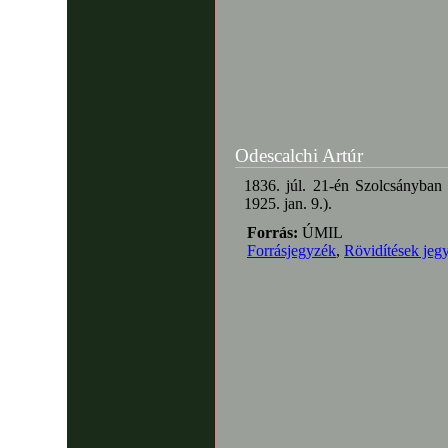
Odescalchi Artúr
1836. júl. 21-én Szolcsányban 
1925. jan. 9.).
Forrás:
ÚMIL
Forrásjegyzék
,
Rövidítések jeg