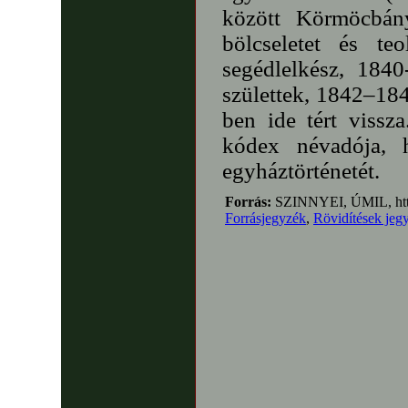
között Körmöcbán
bölcseletet és te
segédlelkész, 1840
születtek, 1842–18
ben ide tért vissz
kódex névadója, 
egyháztörténetét.
Forrás:
SZINNYEI, ÚMIL, http
Forrásjegyzék
,
Rövidítések jeg