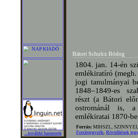
Bátori Schulcz Bódog
1804. jan. 14-én s
emlékiratíró (megh.
jogi tanulmányai be
1848–1849-es sza
részt (a Bátori el
ostrománál is, a
emlékiratai 1870-be
Forrás:
MIHSZL, SZINNYEI
Forrásjegyzék
,
Rövidítések jeg
...további bannerek