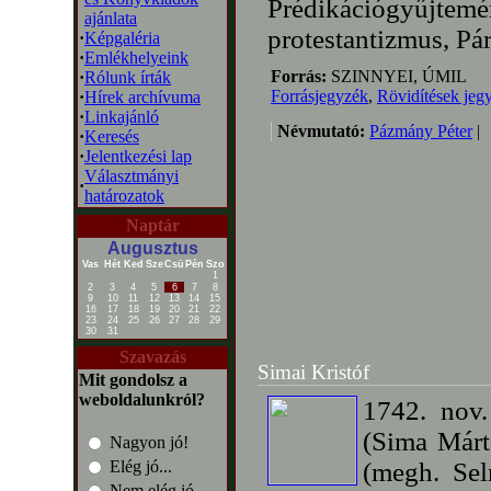
Prédikációgyűj
ajánlata
protestantizmus, Pá
·
Képgaléria
·
Emlékhelyeink
Forrás:
SZINNYEI, ÚMIL
·
Rólunk írták
Forrásjegyzék
,
Rövidítések jeg
·
Hírek archívuma
·
Linkajánló
Névmutató:
Pázmány Péter
|
·
Keresés
·
Jelentkezési lap
Választmányi
·
határozatok
Naptár
Augusztus
Vas
Hét
Ked
Sze
Csü
Pén
Szo
1
2
3
4
5
6
7
8
9
10
11
12
13
14
15
16
17
18
19
20
21
22
23
24
25
26
27
28
29
30
31
Szavazás
Simai Kristóf
Mit gondolsz a
weboldalunkról?
1742. nov
(Sima Márto
Nagyon jó!
Elég jó...
(megh. Sel
Nem elég jó...