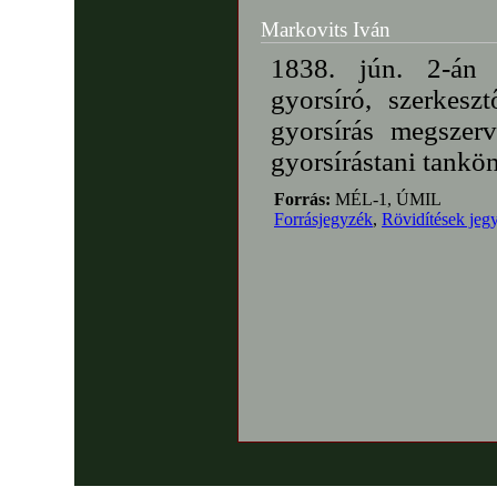
Markovits Iván
1838. jún. 2-án
gyorsíró, szerkesz
gyorsírás megszerv
gyorsírástani tankö
Forrás:
MÉL-1, ÚMIL
Forrásjegyzék
,
Rövidítések jeg