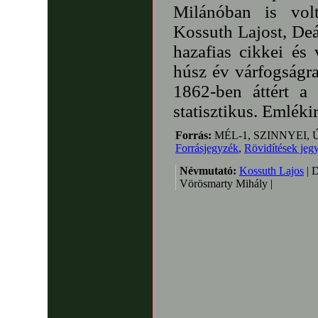
Milánóban is volt
Kossuth Lajost, De
hazafias cikkei és 
húsz év várfogságra
1862-ben áttért a 
statisztikus. Emléki
Forrás:
MÉL-1, SZINNYEI, 
Forrásjegyzék
,
Rövidítések jeg
Névmutató:
Kossuth Lajos
| D
Vörösmarty Mihály |