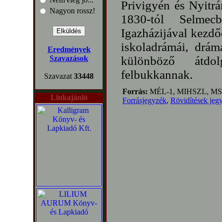
Privigyén és Nyitrá
Nagyon rossz!
1830-tól Selmec
Igazházijával kezdő
iskoladrámái, drám
Eredmények
Szavazások
különböző átdo
felbukkannak.
Szavazat
33448
Forrás:
MÉL-1, MIHSZL, MS
Linkajánló
Forrásjegyzék
,
Rövidítések jeg