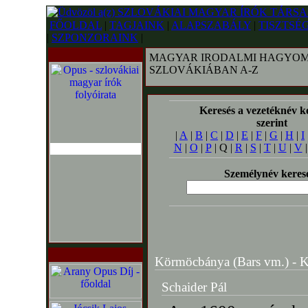
FŐOLDAL
|
TAGJAINK
|
ALAPSZABÁLY
|
TISZTSÉ
|
SZPONZORAINK
|
MAGYAR IRODALMI HAGYOM
SZLOVÁKIÁBAN A-Z
Keresés a vezetéknév k
szerint
|
A
|
B
|
C
|
D
|
E
|
F
|
G
|
H
|
I
N
|
O
|
P
| Q |
R
|
S
|
T
|
U
|
V
Személynév keres
Körmöcbánya (Bars vm.) - Kr
Schaider Pál