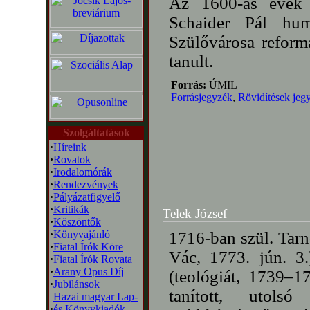
Az 1600-as évek 
Schaider Pál hum
Szülővárosa reformá
tanult.
Forrás:
ÚMIL
Forrásjegyzék
,
Rövidítések jeg
Szolgáltatások
·
Híreink
·
Rovatok
·
Irodalomórák
·
Rendezvények
·
Pályázatfigyelő
·
Kritikák
Telek József
·
Köszöntők
·
Könyvajánló
1716-ban szül. Tarn
·
Fiatal Írók Köre
Vác, 1773. jún. 3
·
Fiatal Írók Rovata
·
Arany Opus Díj
(teológiát, 1739–1
·
Jubilánsok
tanított, utols
Hazai magyar Lap-
·
és Könyvkiadók