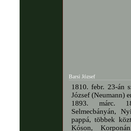
Barsi József
1810. febr. 23-án 
József (Neumann) eml
1893. márc. 18
Selmecbányán, Nyi
pappá, többek köz
Kóson, Korponá