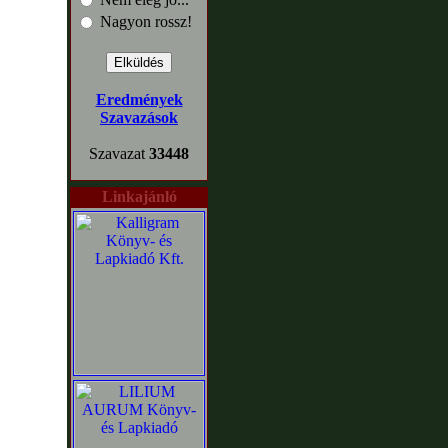
Nagyon rossz!
Eredmények
Szavazások
Szavazat
33448
Linkajánló