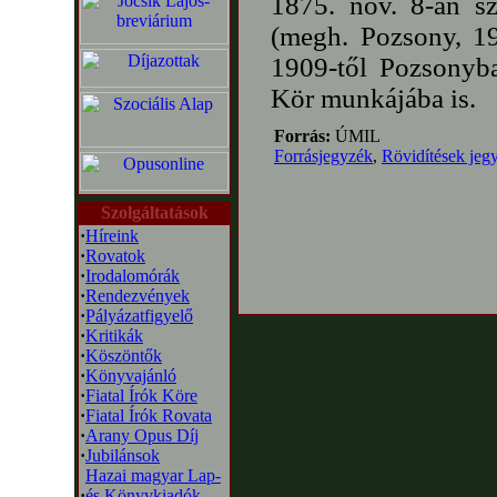
1875. nov. 8-án s
(megh. Pozsony, 19
1909-től Pozsonyba
Kör munkájába is.
Forrás:
ÚMIL
Forrásjegyzék
,
Rövidítések jeg
Szolgáltatások
·
Híreink
·
Rovatok
·
Irodalomórák
·
Rendezvények
·
Pályázatfigyelő
·
Kritikák
·
Köszöntők
·
Könyvajánló
·
Fiatal Írók Köre
·
Fiatal Írók Rovata
·
Arany Opus Díj
·
Jubilánsok
Hazai magyar Lap-
·
és Könyvkiadók