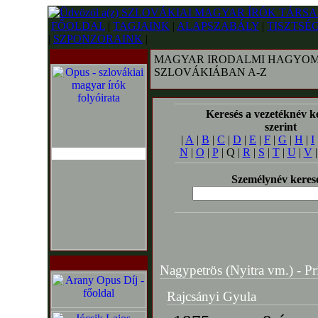
FŐOLDAL
|
TAGJAINK
|
ALAPSZABÁLY
|
TISZTSÉ
|
SZPONZORAINK
|
MAGYAR IRODALMI HAGYOM
SZLOVÁKIÁBAN A-Z
Keresés a vezetéknév k
szerint
|
A
|
B
|
C
|
D
|
E
|
F
|
G
|
H
|
I
N
|
O
|
P
| Q |
R
|
S
|
T
|
U
|
V
Személynév keres
Nagypetrös (Nyitra vm.) - Prie
Rajcsányi Gyula