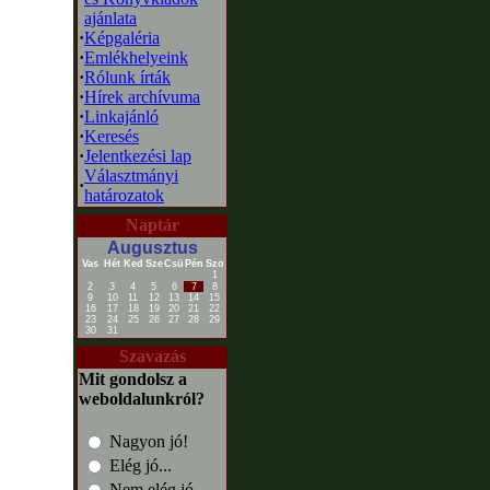
ajánlata
·
Képgaléria
·
Emlékhelyeink
·
Rólunk írták
·
Hírek archívuma
·
Linkajánló
·
Keresés
·
Jelentkezési lap
Választmányi
·
határozatok
Naptár
Augusztus
Vas
Hét
Ked
Sze
Csü
Pén
Szo
1
2
3
4
5
6
7
8
9
10
11
12
13
14
15
16
17
18
19
20
21
22
23
24
25
26
27
28
29
30
31
Szavazás
Mit gondolsz a
weboldalunkról?
Nagyon jó!
Elég jó...
Nem elég jó...