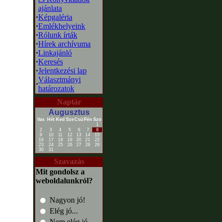
ajánlata
·
Képgaléria
·
Emlékhelyeink
·
Rólunk írták
·
Hírek archívuma
·
Linkajánló
·
Keresés
·
Jelentkezési lap
Választmányi
·
határozatok
Naptár
Augusztus
Vas
Hét
Ked
Sze
Csü
Pén
Szo
1
2
3
4
5
6
7
8
9
10
11
12
13
14
15
16
17
18
19
20
21
22
23
24
25
26
27
28
29
30
31
Szavazás
Mit gondolsz a
weboldalunkról?
Nagyon jó!
Elég jó...
Nem elég jó...