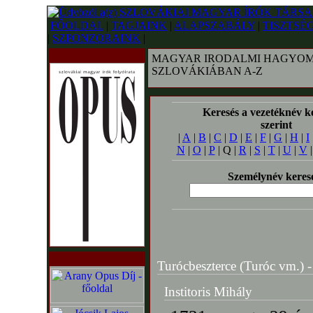
FŐOLDAL
|
TAGJAINK
|
ALAPSZABÁLY
|
TISZTSÉ
|
SZPONZORAINK
|
MAGYAR IRODALMI HAGYOM
SZLOVÁKIÁBAN A-Z
Keresés a vezetéknév k
szerint
|
A
|
B
|
C
|
D
|
E
|
F
|
G
|
H
|
I
N
|
O
|
P
| Q |
R
|
S
|
T
|
U
|
V
Személynév keres
Turócbeszterce (Turóc vm.) -
Institoris Mihály