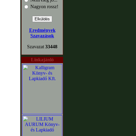
Nagyon rossz!
Eredmények
Szavazások
Szavazat
33448
Linkajánló