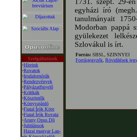
1731. szept. 29-én
egyházi író (megh.
tanulmányait 1750
Modorban pappá sz
gyülekezet lelkés
Szlovákul is írt.
Forrás:
SBSL, SZINNYEI
Szolgáltatások
Forrásjegyzék
,
Rövidítések jeg
·
Híreink
·
Rovatok
·
Irodalomórák
·
Rendezvények
·
Pályázatfigyelő
·
Kritikák
·
Köszöntők
·
Könyvajánló
·
Fiatal Írók Köre
·
Fiatal Írók Rovata
·
Arany Opus Díj
·
Jubilánsok
Hazai magyar Lap-
·
és Könyvkiadók