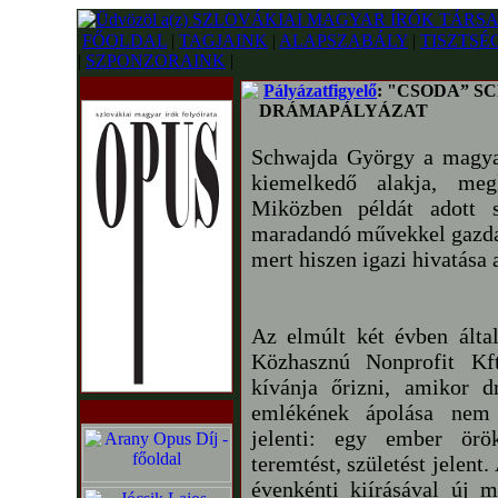
FŐOLDAL
|
TAGJAINK
|
ALAPSZABÁLY
|
TISZTSÉ
|
SZPONZORAINK
|
Pályázatfigyelő
: "CSODA” 
DRÁMAPÁLYÁZAT
Schwajda György a magyar
kiemelkedő alakja, megk
Miközben példát adott sz
maradandó művekkel gazda
mert hiszen igazi hivatása a
Az elmúlt két évben álta
Közhasznú Nonprofit Kf
kívánja őrizni, amikor 
emlékének ápolása nem s
jelenti: egy ember örö
teremtést, születést jelen
évenkénti kiírásával új 