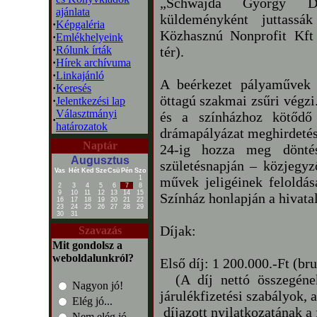
„Schwajda György Drá
ajánlata
küldeményként juttass
·
Képgaléria
Közhasznú Nonprofit Kft
·
Emlékhelyeink
·
Rólunk írták
tér).
·
Hírek archívuma
·
Linkajánló
A beérkezet pályaművek e
·
Keresés
öttagú szakmai zsűri végzi
·
Jelentkezési lap
Választmányi
és a színházhoz kötődő
·
határozatok
drámapályázat meghirdetésé
Naptár
24-ig hozza meg dönté
Augusztus
születésnapján – közjegyző
Vas
Hét
Ked
Sze
Csü
Pén
Szo
1
művek jeligéinek feloldá
2
3
4
5
6
7
8
9
10
11
12
13
14
15
Színház honlapján a hivata
16
17
18
19
20
21
22
23
24
25
26
27
28
29
30
31
Díjak:
Szavazás
Mit gondolsz a
weboldalunkról?
Első díj: 1 200.000.-Ft (br
(A díj nettó összegének
Nagyon jó!
járulékfizetési szabályok, a
Elég jó...
díjazott nyilatkozatának a 
Nem elég jó...