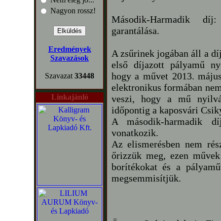
Nagyon rossz!
Második-Harmadik díj:
garantálása.
Eredmények
A zsűrinek jogában áll a d
Szavazások
első díjazott pályamű nye
hogy a művet 2013. május
Szavazat
33448
elektronikus formában nem
Linkajánló
veszi, hogy a mű nyilvá
időpontig a kaposvári Csik
A második-harmadik dí
vonatkozik.
Az elismerésben nem rés
őrizzük meg, ezen művek í
borítékokat és a pályamű
megsemmisítjük.