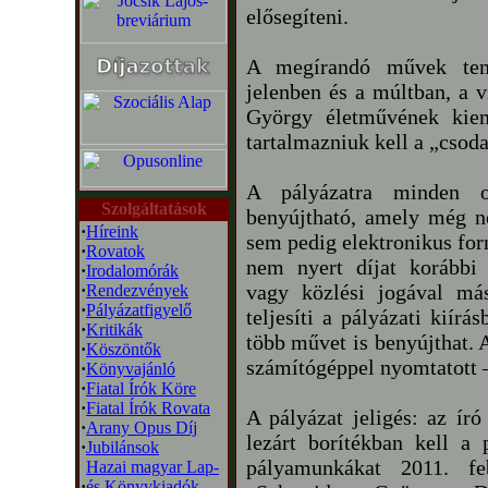
elősegíteni.
A megírandó művek tema
jelenben és a múltban, a 
György életművének kiem
tartalmazniuk kell a „csod
A pályázatra minden o
Szolgáltatások
benyújtható, amely még 
·
Híreink
sem pedig elektronikus fo
·
Rovatok
nem nyert díjat korábbi 
·
Irodalomórák
vagy közlési jogával má
·
Rendezvények
·
Pályázatfigyelő
teljesíti a pályázati kiírá
·
Kritikák
több művet is benyújthat. 
·
Köszöntők
számítógéppel nyomtatott 
·
Könyvajánló
·
Fiatal Írók Köre
·
Fiatal Írók Rovata
A pályázat jeligés: az író
·
Arany Opus Díj
lezárt borítékban kell a
·
Jubilánsok
pályamunkákat 2011. feb
Hazai magyar Lap-
·
és Könyvkiadók