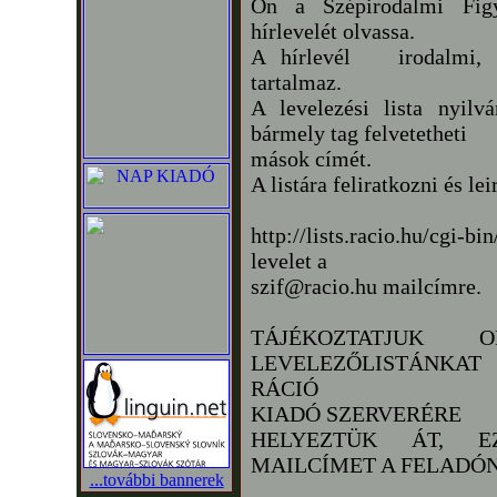
Ön a Szépirodalmi Fig
hírlevelét olvassa.
A hírlevél irodalmi, mű
tartalmaz.
A levelezési lista nyilv
bármely tag felvetetheti
mások címét.
A listára feliratkozni és le
http://lists.racio.hu/cgi-b
levelet a
szif@racio.hu mailcímre.
TÁJÉKOZTATJUK 
LEVELEZŐLISTÁNKA
RÁCIÓ
KIADÓ SZERVERÉRE
HELYEZTÜK ÁT, E
MAILCÍMET A FELADÓN
...további bannerek