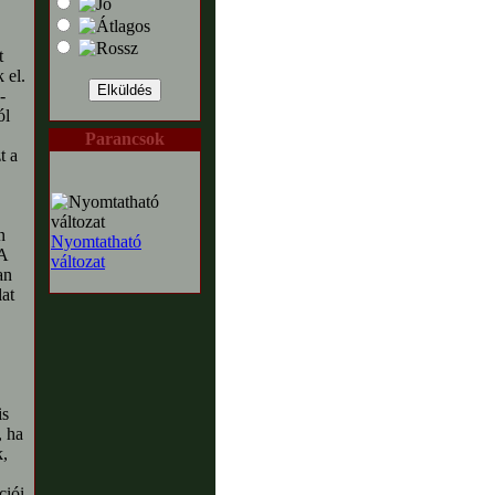
t
 el.
-
ól
Parancsok
t a
n
Nyomtatható
 A
változat
an
at
is
, ha
k,
ciói