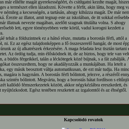
n már elítélte magát gyerekességéért, és csitítgatni kezdte magát, hisze
eges a természet ellen lázadozni. Követte a férfit, akin látta, hogy meg v
e némileg a kecsességén, a tartásán, ahogy kihúzza magát. De már ne
oká. Érezte az illatot, amit tegnap este az iskolában, de itt sokkal erősebb
ár illatnak nevezte magában, azelőtt szagnak titulálta volna. S ahogy
erősebb lett, egyre töményebben vette körül, vadul korogni kezdett a
a.
é tehát a földszintnek ez a hátsó része, mutatta a borostás férfi, attól a
l, ni. Ez az egész tulajdonképpen a fő összeszerelő hangár, de most ép
várunk az új alkatrészek érkezésére. A maga feladata lesz tisztán tartani 
letet. Az ördög tudja, min élősködnek itt, de az biztos, hogy tele van ve
, a büdös férgeikkel, talán a léckötegek közé bújnak, s a fát zabálják. 
gókat összeszedtem, hogy ne akadályozzák a munkájában. Ha letelt a
a, egy másik beosztott váltja automatikusan, de ezt már tudja. Ha min
s, magára is hagynám. A borostás férfi bólintott, jelezve, a részéről enny
ka szintén bólintott. Megvárta, hogy a borostás hátat fordítson s eltűnjö
szét kallódó fémszerkezetek között, akkor négykézlábra ereszkedett, és
 nyújtózkodott. Egész testében reszketett az izgalomtól és az éhségtől.
Kapcsolódó rovatok