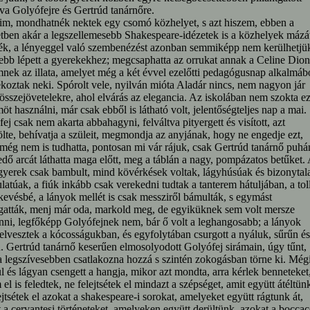
tva Golyófejre és Gertrúd tanárnőre.
m, mondhatnék nektek egy csomó közhelyet, s azt hiszem, ebben a
tben akár a legszellemesebb Shakespeare-idézetek is a közhelyek mázá
ék, a lényeggel való szembenézést azonban semmiképp nem kerülhetjük
bb lépett a gyerekekhez; megcsaphatta az orrukat annak a Celine Dion
nek az illata, amelyet még a két évvel ezelőtti pedagógusnap alkalmáb
koztak neki. Spórolt vele, nyilván mióta Aladár nincs, nem nagyon jár
összejövetelekre, ahol elvárás az elegancia. Az iskolában nem szokta ez
öt használni, már csak ebből is látható volt, jelentőségteljes nap a mai.
ej csak nem akarta abbahagyni, felváltva pityergett és visított, azt
te, behívatja a szüleit, megmondja az anyjának, hogy ne engedje ezt,
még nem is tudhatta, pontosan mi vár rájuk, csak Gertrúd tanárnő puhá
dő arcát láthatta maga előtt, meg a táblán a nagy, pompázatos betűket.
gyerek csak bambult, mind kövérkések voltak, lágyhúsúak és bizonytal
atúak, a fiúk inkább csak verekedni tudtak a tanterem hátuljában, a toll
kevésbé, a lányok mellét is csak messziről bámulták, s egymást
gatták, menj már oda, markold meg, de egyiküknek sem volt mersze
ni, legfőképp Golyófejnek nem, bár ő volt a leghangosabb; a lányok
elvesztek a kócosságukban, és egyfolytában csurgott a nyáluk, sűrűn és
. Gertrúd tanárnő keserűen elmosolyodott Golyófej sirámain, úgy tűnt,
 legszívesebben csatlakozna hozzá s szintén zokogásban törne ki. Még
l és lágyan csengett a hangja, mikor azt mondta, arra kérlek benneteket
el is feledtek, ne felejtsétek el mindazt a szépséget, amit együtt átéltün
ejtsétek el azokat a shakespeare-i sorokat, amelyeket együtt rágtunk át,
 a cervantesi történeteket, amelyeken együtt derültünk, azokat a boccac