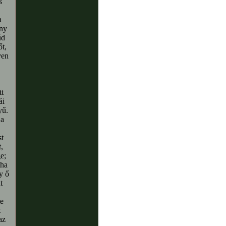
s
a
ény
úd
őt,
ven
tt
ái
yű.
 a
st
,
e;
tha
y ő
t
te
t
az