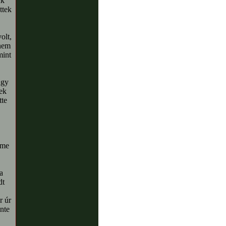
ák
ttek
olt,
 nem
mint
úgy
sek
tte
eme
a
dt
r úr
inte