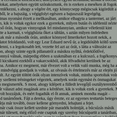
okat, amelyeken együtt szórakoztunk, én is ezeken a meséken át fogok
emlékezni, s ahogy a végére ért, egy könnycsepp mégiscsak kigördült a
ől, le a bajszáig, s végigfolyt egészen a bajuszszál legvégéig.
mas nyomást érzett a mellkasában, amikor elhagyta a tantermet, az járt 
n, kik is voltak egykor ezek a gyerekek, milyen bután és idétlenül nézte
lső órán, hogyan vinnyogtak fel mindannyian, amikor véletlenül kint
ette a karmait, s végighúzta őket a táblán, s aztán milyen önfeledten
ak már a második órán, amikor könnyed limerikeket hozott nekik, a
atot feloldandó, volt egy Lear Eduard nevű úr, a legidiótább költő szere
enni, s a legokosabb lett, vezette fel azt az órát, s látta a változást az
n, ahogy szinte egyik pillanatról a másikra nyílttá, érdeklődővé,
nnyá válnak, márpedig ebben a szakmában ez a kulcsszó, a fogékonys
ll kicsikarni ezekből a vakarcsokból, akik félvadként kerülnek be az
ba. Amikor ez megment, már élvezet volt a velük való munka, még ha 
l mindvégig gondjaik is voltak, az olvasás és értelmezés már az elején jó
lt. Az együtt töltött órák olyan intenzívek voltak, mintha sportoltak vol
 szellemi tréningeket végeztek, amelyek során egymást és önmagukat 
 megismerték. S most, ahogy kilépett a fülledt levegőjű osztályterembő
r választ adni magának arra a kérdésre, kik is voltak ezek a gyerekek. 
olt hozzájuk, és mért fogadták el őt annak, aminek mondta magát –
d tanárnőnek. Fájt a dereka, úgy érezte, ez az egyenes testtartás beteges
rja már tovább, össze kellene görnyedni, lehajtani a fejet.
ár csak össze kellett szednie pár maradék holmiját, a búcsúzás másik
már túlesett, még előző este csaptak egy szerény búcsúpartit a tanáriban,