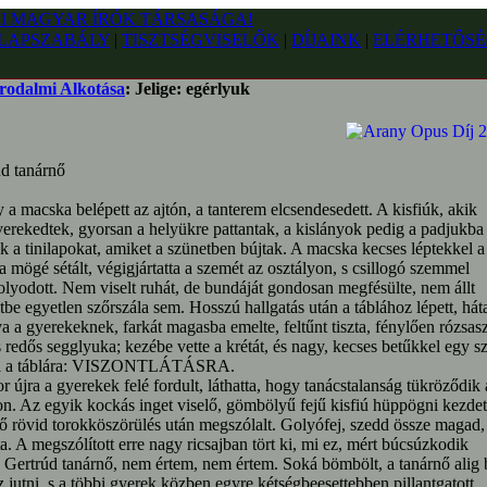
LAPSZABÁLY
|
TISZTSÉGVISELŐK
|
DÍJAINK
|
ELÉRHETŐSÉ
rodalmi Alkotása
: Jelige: egérlyuk
d tanárnő
a macska belépett az ajtón, a tanterem elcsendesedett. A kisfiúk, akik
verekedtek, gyorsan a helyükre pattantak, a kislányok pedig a padjukba
k a tinilapokat, amiket a szünetben bújtak. A macska kecses léptekkel a
a mögé sétált, végigjártatta a szemét az osztályon, s csillogó szemmel
lyodott. Nem viselt ruhát, de bundáját gondosan megfésülte, nem állt
tbe egyetlen szőrszála sem. Hosszú hallgatás után a táblához lépett, hát
va a gyerekeknek, farkát magasba emelte, feltűnt tiszta, fénylően rózsas
s redős segglyuka; kezébe vette a krétát, és nagy, kecses betűkkel egy s
fel a táblára: VISZONTLÁTÁSRA.
 újra a gyerekek felé fordult, láthatta, hogy tanácstalanság tükröződik 
n. Az egyik kockás inget viselő, gömbölyű fejű kisfiú hüppögni kezdet
ő rövid torokköszörülés után megszólalt. Golyófej, szedd össze magad,
. A megszólított erre nagy ricsajban tört ki, mi ez, mért búcsúzkodik
 Gertrúd tanárnő, nem értem, nem értem. Soká bömbölt, a tanárnő alig b
 jutni, s a többi gyerek közben egyre kétségbeesettebben pillantgatott