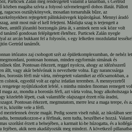
ből, Particsek Zalán még rendezgetett valamit a tanáriban, s Gertrúd
ő közben magába szívta a folyosó szívmelengető dohos illatát. Pállott
g, ragacsos osztálykönyvek, mosatlan tornaruhák bűze, az
szekrényekben rejtegetett pálinkásüvegek kipárolgásai. Mennyi áradó
zag, amit most már el kell felejteni. Másfajta szag is terjengett a
ben, amitől józanító borzongás járta át, s aminek nem sok köze volt
d tanárnő gondosan felépítgetett életéhez. Particsek Zalán nyegle
yal az arcán bukkant fel a folyosón, s egy lelketlen mozdulattal tesséke
ajtón Gertrúd tanárnőt.
nnan irtózatos zaj csobogott szét az épületkomplexumban, de nehéz let
 megmondani, pontosan honnan, minden egyformán simának és
nűnek tűnt. Pontosan érkezett, reggel nyolcra, ahogy az idézésszerű
en állt, vagy akár behívónak is nevezhette volna. Egy narancssárga
los, borostás férfi már várta, méregetett valamiket az előcsarnokban, a
n colstok, egyedül volt az egész irdatlan teremben. A mennyezetről
 rengetege nyújtózkodott lefelé, s mintha minden finoman remegett vol
 maga az, mondta a borostás férfi, azt várta volna, hogy alkoholszaga l
gy közelebb lépett, csak valamiféle olajszagot érzett róla áradni,
szagot. Pontosan érkezett, megmutatom, merre lesz a maga terepe, és a
t is, közölte vele a férfi.
d meztelennek érezte magát. Pedig sosem viselt ruhát, az iskolában sem
dta, bemutatkozzon-e a férfinak, nem tudta, beszélhet-e hozzá. Valami
mas szorítást érzett a belsejében, a karmait ki-be húzogatta, és a kollégá
 a fejében, akik nem akadályozták meg mindezt. A következő pillanatba