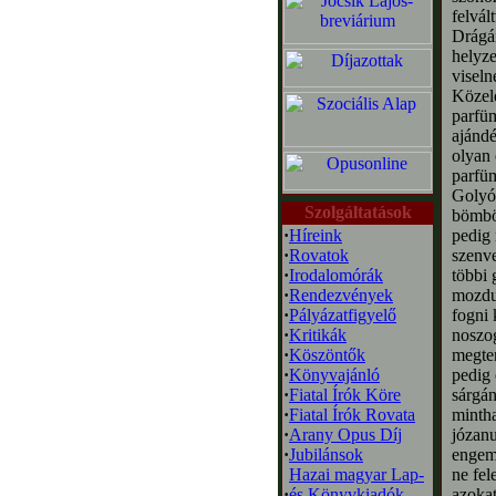
felvál
Drágái
helyze
viseln
Közele
parfüm
ajándé
olyan 
parfüm
Golyóf
Szolgáltatások
bömböl
·
Híreink
pedig 
·
Rovatok
szenve
·
Irodalomórák
többi 
·
Rendezvények
mozdul
·
Pályázatfigyelő
fogni 
·
Kritikák
noszo
·
Köszöntők
megten
·
Könyvajánló
pedig 
·
Fiatal Írók Köre
sárgán
·
Fiatal Írók Rovata
mintha
·
Arany Opus Díj
józanu
·
Jubilánsok
engem 
Hazai magyar Lap-
ne fel
·
és Könyvkiadók
azokat