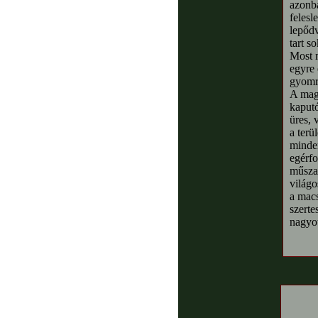
azonba
felesl
lepődv
tart s
Most m
egyre 
gyomr
A magá
kaputó
üres, 
a terü
minden
egérfo
műszak
világo
a macs
szerte
nagyot