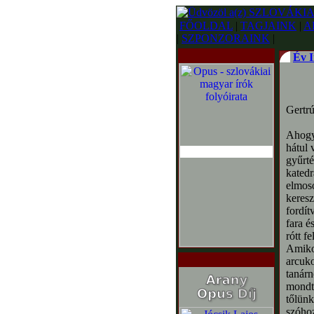
FŐOLDAL
|
TAGJAINK
|
A
|
SZPONZORAINK
|
Év I
Gertrú
Ahogy 
hátul 
gyűrté
katedr
elmoso
keresz
fordít
fara é
rótt 
Amikor
arcuko
tanárn
mondta
tőlünk
szóhoz