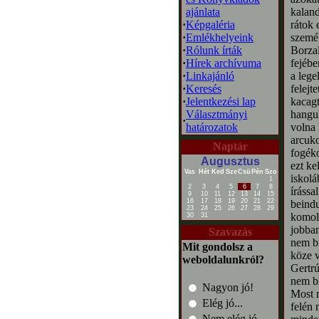
ajánlata
kaland
·
Képgaléria
rátok 
·
Emlékhelyeink
szeméb
·
Rólunk írták
Borzal
·
Hírek archívuma
fejébe
·
Linkajánló
a lege
·
Keresés
felejt
·
Jelentkezési lap
kacagt
Választmányi
hangul
·
határozatok
volna l
arcuko
Naptár
fogéko
Augusztus
ezt ke
Vas
Hét
Ked
Sze
Csü
Pén
Szo
iskolá
1
2
3
4
5
6
7
8
írássa
9
10
11
12
13
14
15
16
17
18
19
20
21
22
beindu
23
24
25
26
27
28
29
komoly
30
31
jobban
Szavazás
nem bí
Mit gondolsz a
köze v
weboldalunkról?
Gertrú
nem bí
Nagyon jó!
Most m
Elég jó...
felén 
Nem elég jó...