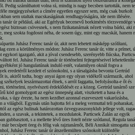
ki ott maradt tanítás után, nem is számított ilyen összetartásra a kollég
ől. Pedig számíthatott volna rá, mindig is nagy becsben tartották, nem te
éle megjegyzéseket a címére egyetlen egyszer sem, még csak burkolt
okban sem utaltak macskaságának rendhagyóságára, ide nem illésére.
 tanár úr például, aki az Egérlyuk becenevű borkimérés törzsvendége v
 egész biztosan csövesnek, s nem fizikatanárnak nézett volna bárki, aki
e, meg szokta fogdosni néha, de sosem úgy, mint egy macskát, hanem 
t.
úpartin Juhász Ferenc tanár úr, akit nem lehetett másképp szólítani,
lag ezen a körülményes módon: Juhász Ferenc tanár úr, vitte a prímet, 
nt egykori igazgató, akit a jóval csendesebb, szerényebb fiúcska, Partic
váltott fel. Juhász Ferenc tanár úr történelmi fejtegetéseivel lehetetleníte
egyébként jó hangulatúnak induló estét, valamilyen oknál fogva a
yek eredetéről kezdett el szónokolni, s a társalgásba bevonta Gertrúd
őt is, akiről tudta, hogy anyai ágon egy olyan vidékről származik, ahol
lag székelyek leszármazottai élnek, s arról faggatta, befolyásolta-e őt és
mi, történelmi, nyelvészeti érdeklődését ez a közeg. Gertrúd tanárnő sz
sűrű köd gomolygott az egész ünnepség alatt, viszketett a hasa és a
uka, s úgy érezte, ha nem kezdhet azonnal eszeveszett vakarózásba,
n a világból. Egymás után hajtotta fel a meleg vermuttal teli poharakat, 
tól az egész bulinak határozottan özvegyasszonyklub jellege volt, raga
inden, a szavak, a tekintetek, a mozdulatok. Particsek Zalán az egyik
an gubbasztott, s a mellette lévő üres fotelt nézte szótlanul, Regula taná
é már becsípett öreg és félig vak rajztanárnőt, Béli Annikát simogatta sz
hol, Juhász Ferenc tanár úr átszellemülten szónokolt különféle