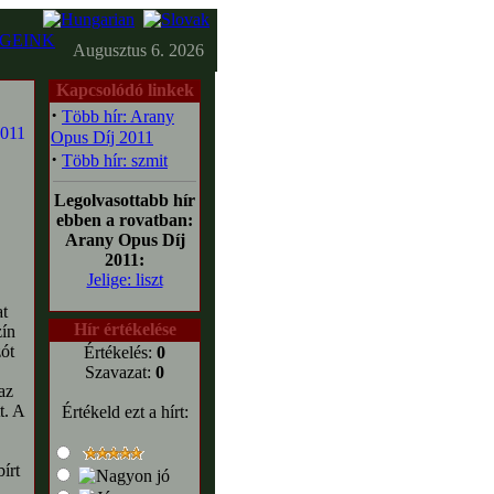
GEINK
Augusztus 6. 2026
Kapcsolódó linkek
·
Több hír: Arany
Opus Díj 2011
·
Több hír: szmit
Legolvasottabb hír
ebben a rovatban:
Arany Opus Díj
2011:
Jelige: liszt
at
Hír értékelése
zín
zót
Értékelés:
0
Szavazat:
0
az
t. A
Értékeld ezt a hírt:
írt