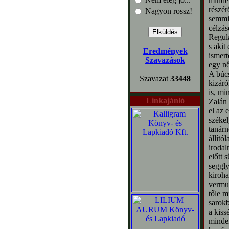
minden
részér
Nagyon rossz!
semmif
célzás
Regula
s akit
Eredmények
ismert
Szavazások
egy nő
A búcs
Szavazat
33448
kizáró
is, mi
Linkajánló
Zalán 
el az 
székel
tanárn
állító
irodal
előtt 
seggly
kiroha
vermut
tőle m
sarokb
a kiss
minden