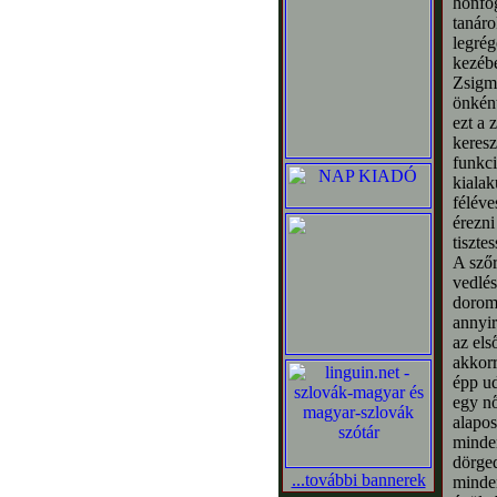
honfog
tanáro
legrég
kezébe
Zsigmo
önként
ezt a 
keresz
funkci
kialak
féléve
érezni
tiszte
A szőr
vedlés
doromb
annyir
az els
akkorr
épp ud
egy nő
alapos
minden
dörged
...további bannerek
minden