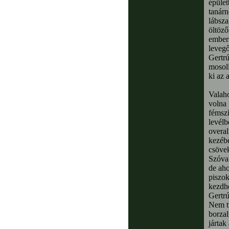
épület
tanárn
lábsza
öltöző
embers
levegő
Gertrú
mosoll
ki az 
Valaho
volna
fémszí
levélb
overal
kezébe
csövek
Szóval
de aho
piszok
kezdhe
Gertrú
Nem tu
borzal
jártak