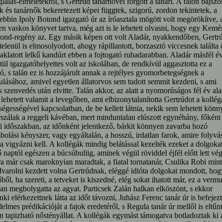
lalás-elméletekről, s Gertrúd tanárnővel forgott a tanári. A falon bajszo
k és tanárnők bekeretezett képei függtek, szigorú, zordon tekintetek, a
ebbin Ipoly Botond igazgató úr az íróasztala mögött volt megörökítve, 
n vaskos könyvet tartva, még azt is le lehetett olvasni, hogy egy Kem
nd-regény az. Egy másik képen ott volt Aladár, nyakkendőben, Gertr
elenül is elmosolyodott, ahogy rápillantott, borzasztó viccesnek találta 
zaklatott lelkű kandúrt ebben a fojtogató ruhadarabban. Aladár másfél é
tül igazgatóhelyettes volt az iskolában, de rendkívül aggasztotta ez a
ó, s talán ez is hozzájárult annak a rejtélyes gyomorbetegségnek a
ulásához, amivel egyetlen állatorvos sem tudott semmit kezdeni, s ami
s szenvedés után elvitte. Talán akkor, az alatt a nyomorúságos fél év ala
 lehetett valamit a levegőben, ami elbizonytalanította Gertrúdot a kollég
sségességével kapcsolatban, de be kellett látnia, nekik sem lehetett könn
szálak a reggeli kávéban, mert minduntalan elúszott egynéhány, főként
i időszakban, az időnként jelentkező, bárkit könnyen zavarba hozó
olási kényszer, vagy egyáltalán, a hosszú, irdatlan farok, amire folyvá
a vigyázni kell. A kollégák mindig belátással kezelték ezeket a dolgokat
ő naptól egészen a búcsúbuliig, aminek végül röviddel éjfél előtt lett vég
a már csak maroknyian maradtak, a fiatal tornatanár, Csulika Robi min
varolni kezdett volna Gertrúdnak, eléggé idióta dolgokat mondott, hog
ből, ha szereti, a tetveket is kiszedné, elég sokat ihatott már, ez a vermu
an megbolygatta az agyat. Particsek Zalán halkan elköszönt, s ekkor
ki elérkezettnek látta az időt távozni, Juhász Ferenc tanár úr is befejez
elmes prédikációját a fajok eredetéről, s Regula tanár úr mellől is eltűn
 tapizható nőstényállat. A kollégák egymást támogatva botladoztak ki 