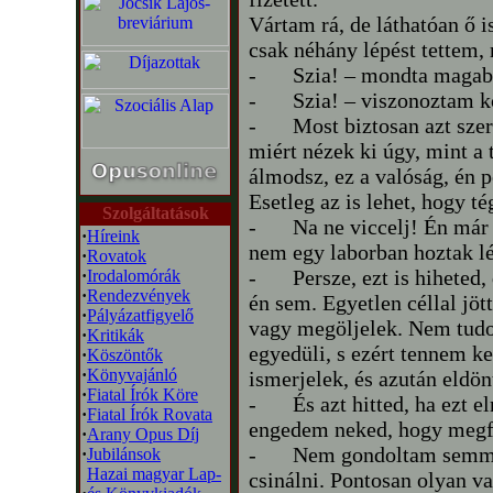
Vártam rá, de láthatóan ő i
csak néhány lépést tettem,
-
Szia! – mondta magab
-
Szia! – viszonoztam k
-
Most biztosan azt szer
miért nézek ki úgy, mint a
álmodsz, ez a valóság, én 
Esetleg az is lehet, hogy 
Szolgáltatások
-
Na ne viccelj! Én már
·
Híreink
nem egy laborban hoztak lé
·
Rovatok
-
Persze, ezt is hiheted
·
Irodalomórák
·
Rendezvények
én sem. Egyetlen céllal jö
·
Pályázatfigyelő
vagy megöljelek. Nem tudo
·
Kritikák
egyedüli, s ezért tennem ke
·
Köszöntők
·
Könyvajánló
ismerjelek, és azután eldö
·
Fiatal Írók Köre
-
És azt hitted, ha ezt 
·
Fiatal Írók Rovata
engedem neked, hogy megfi
·
Arany Opus Díj
-
Nem gondoltam semmit
·
Jubilánsok
Hazai magyar Lap-
csinálni. Pontosan olyan v