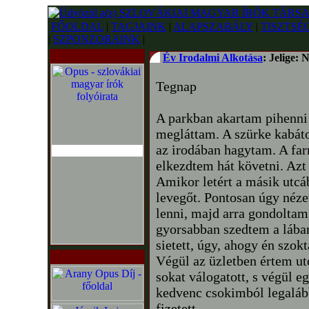
FŐOLDAL
|
TAGJAINK
|
ALAPSZABÁLY
|
TISZTSÉ
|
SZPONZORAINK
|
Év Irodalmi Alkotása
: Jelige: 
Tegnap
A parkban akartam pihenni
megláttam. A szürke kabáto
az irodában hagytam. A far
elkezdtem hát követni. Azt 
Amikor letért a másik utcáb
levegőt. Pontosan úgy néze
lenni, majd arra gondolta
gyorsabban szedtem a lába
sietett, úgy, ahogy én szok
Végül az üzletben értem uto
sokat válogatott, s végül e
kedvenc csokimból legalább
fizetett.