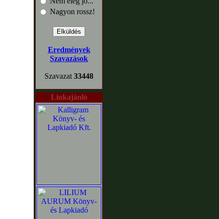
Nem elég jó...
Nagyon rossz!
Eredmények
Szavazások
Szavazat
33448
Linkajánló