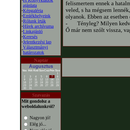
·
és Könyvkiadók
felismertem ennek a hatalm
ajánlata
veled, s ha mégsem lennék
·
Képgaléria
·
Emlékhelyeink
olyanok. Ebben az esetben 
·
Rólunk írták
-
Tényleg? Milyen kedve
·
Hírek archívuma
Ő már nem szólt vissza, v
·
Linkajánló
·
Keresés
·
Jelentkezési lap
Választmányi
·
határozatok
Naptár
Augusztus
Vas
Hét
Ked
Sze
Csü
Pén
Szo
1
2
3
4
5
6
7
8
9
10
11
12
13
14
15
16
17
18
19
20
21
22
23
24
25
26
27
28
29
30
31
Szavazás
Mit gondolsz a
weboldalunkról?
Nagyon jó!
Elég jó...