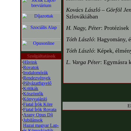
Kovács László – Görföl Je
Szlovákiában
H. Nagy, Péter
: Protézisek
Tóth László
: Hagyomány, é
Tóth László
: Képek, élmén
Szolgáltatások
L. Varga Péter
: Egymásra 
·
Híreink
·
Rovatok
·
Irodalomórák
·
Rendezvények
·
Pályázatfigyelő
·
Kritikák
·
Köszöntők
·
Könyvajánló
·
Fiatal Írók Köre
E
·
Fiatal Írók Rovata
·
Arany Opus Díj
·
Jubilánsok
Hazai magyar Lap-
·
és Könyvkiadók