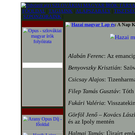
FŐOLDAL
|
TAGJAINK
|
ALAPSZABÁLY
|
TISZTSÉ
|
SZPONZORAINK
|
Hazai magyar Lap és
: A Nap K
Alabán Ferenc
: Az emancip
Benyovszky Krisztián
: Szö
Csicsay Alajos
: Tizenharma
Filep Tamás Gusztáv
: Tóth
Fukári Valéria
: Visszateki
Görföl Jenő – Kovács Lász
és az Ipoly mentén
Halmai Tamás
: Újraírt eml