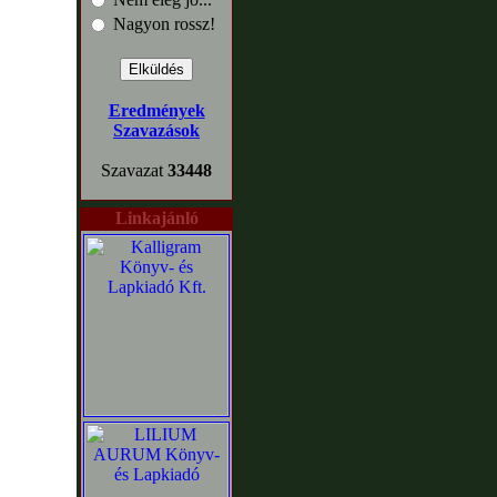
Nagyon rossz!
Eredmények
Szavazások
Szavazat
33448
Linkajánló