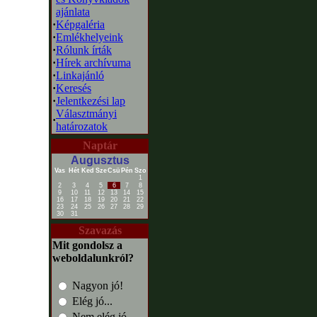
ajánlata
·
Képgaléria
·
Emlékhelyeink
·
Rólunk írták
·
Hírek archívuma
·
Linkajánló
·
Keresés
·
Jelentkezési lap
Választmányi
·
határozatok
Naptár
Augusztus
Vas
Hét
Ked
Sze
Csü
Pén
Szo
1
2
3
4
5
6
7
8
9
10
11
12
13
14
15
16
17
18
19
20
21
22
23
24
25
26
27
28
29
30
31
Szavazás
Mit gondolsz a
weboldalunkról?
Nagyon jó!
Elég jó...
Nem elég jó...