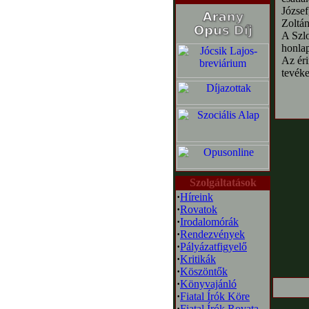
József
Zoltán
A Szlo
honlap
Az éri
tevéke
Szolgáltatások
·
Híreink
·
Rovatok
·
Irodalomórák
·
Rendezvények
·
Pályázatfigyelő
·
Kritikák
·
Köszöntők
·
Könyvajánló
·
Fiatal Írók Köre
·
Fiatal Írók Rovata