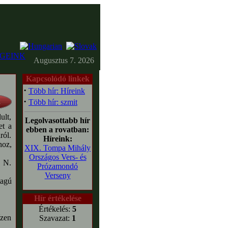
GEINK
Augusztus 7. 2026
Kapcsolódó linkek
·
Több hír: Híreink
·
Több hír: szmit
ult,
Legolvasottabb hír
et a
ebben a rovatban:
ról.
Híreink:
hoz,
XIX. Tompa Mihály
Országos Vers- és
, N.
Prózamondó
Verseny
tagú
Hír értékelése
Értékelés:
5
ízen
Szavazat:
1