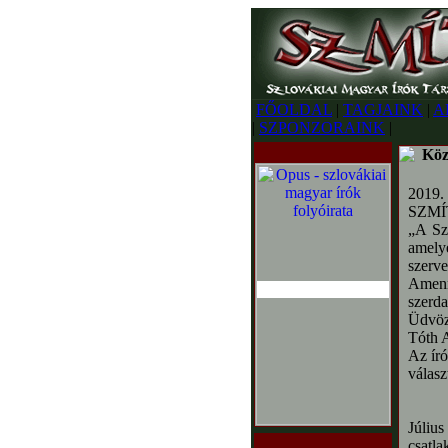
FŐOLDAL
|
TAGJAINK
|
A
|
SZPONZORAINK
|
Köz
2019. 
SZMÍT
„A Sz
amely
szerve
Amenn
szerda
Üdvözl
Tóth 
Az író
válasz
Július
csatla