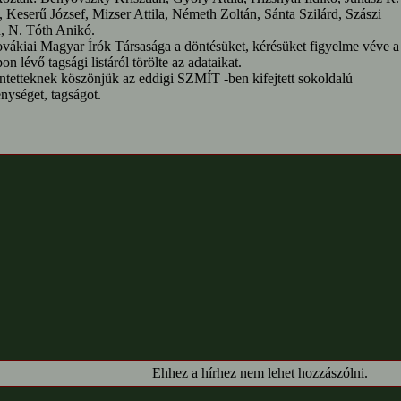
, Keserű József, Mizser Attila, Németh Zoltán, Sánta Szilárd, Szászi
, N. Tóth Anikó.
vákiai Magyar Írók Társasága a döntésüket, kérésüket figyelme véve a
on lévő tagsági listáról törölte az adataikat.
ntetteknek köszönjük az eddigi SZMÍT -ben kifejtett sokoldalú
nységet, tagságot.
Ehhez a hírhez nem lehet hozzászólni.