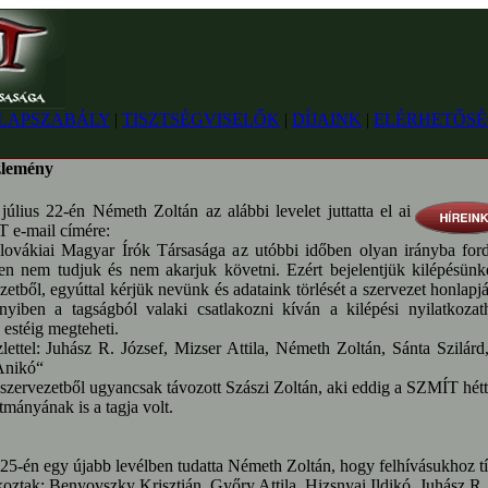
LAPSZABÁLY
|
TISZTSÉGVISELŐK
|
DÍJAINK
|
ELÉRHETŐSÉ
lemény
július 22-én Németh Zoltán az alábbi levelet juttatta el ai
 e-mail címére:
lovákiai Magyar Írók Társasága az utóbbi időben olyan irányba ford
en nem tudjuk és nem akarjuk követni. Ezért bejelentjük kilépésünk
zetből, egyúttal kérjük nevünk és adataink törlését a szervezet honlapjá
yiben a tagságból valaki csatlakozni kíván a kilépési nyilatkozat
 estéig megteheti.
ettel: Juhász R. József, Mizser Attila, Németh Zoltán, Sánta Szilárd
Anikó“
szervezetből ugyancsak távozott Szászi Zoltán, aki eddig a SZMÍT hét
tmányának is a tagja volt.
 25-én egy újabb levélben tudatta Németh Zoltán, hogy felhívásukhoz t
koztak: Benyovszky Krisztián, Győry Attila, Hizsnyai Ildikó, Juhász R.