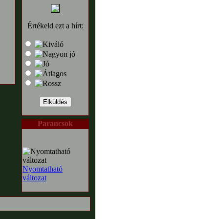
Értékeld ezt a hírt:
Parancsok
Nyomtatható
változat