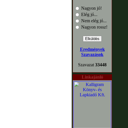
Nagyon jó!
Elég jó...
Nem elég jó...
Nagyon rossz!
Eredmények
Szavazások
Szavazat
33448
Linkajánló