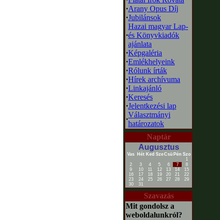
·
Arany Opus Díj
·
Jubilánsok
Hazai magyar Lap-
·
és Könyvkiadók
ajánlata
·
Képgaléria
·
Emlékhelyeink
·
Rólunk írták
·
Hírek archívuma
·
Linkajánló
·
Keresés
·
Jelentkezési lap
Választmányi
·
határozatok
Naptár
Augusztus
Vas
Hét
Ked
Sze
Csü
Pén
Szo
1
2
3
4
5
6
7
8
9
10
11
12
13
14
15
16
17
18
19
20
21
22
23
24
25
26
27
28
29
30
31
Szavazás
Mit gondolsz a
weboldalunkról?