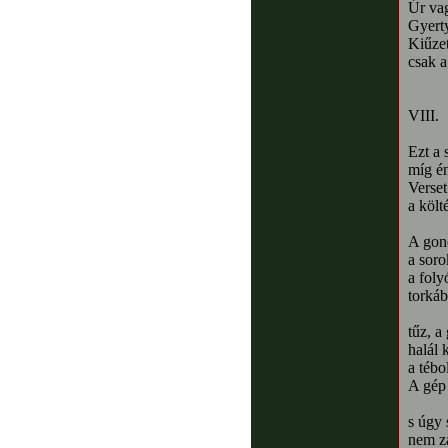
Úr vag
Gyerty
Kiűzet
csak a
VIII.
Ezt a 
míg én
Verset
a költ
A gond
a soro
a foly
torkáb
tűz, a
halál 
a tébo
A gép 
s úgy 
nem za