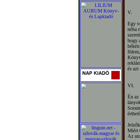
V.
Egy ve
néha m
szeret
hogy 
békén
fülem,
Könyv
reklám
és azt
VI.
Én az 
lányok
Soraim
érthet
Jelző
Miért 
Az uto