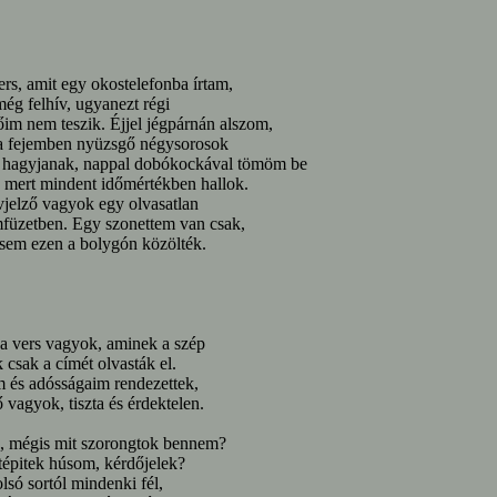
rs, amit egy okostelefonba írtam,
ég felhív, ugyanezt régi
őim nem teszik. Éjjel jégpárnán alszom,
a fejemben nyüzsgő négysorosok
 hagyjanak, nappal dobókockával tömöm be
 mert mindent időmértékben hallok.
jelző vagyok egy olvasatlan
füzetben. Egy szonettem van csak,
 sem ezen a bolygón közölték.
a vers vagyok, aminek a szép
 csak a címét olvasták el.
 és adósságaim rendezettek,
ő vagyok, tiszta és érdektelen.
k, mégis mit szorongtok bennem?
tépitek húsom, kérdőjelek?
lsó sortól mindenki fél,