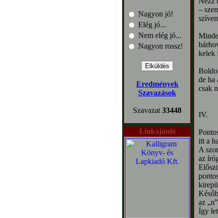
Nézz 
– sze
Nagyon jó!
szívem
Elég jó...
Nem elég jó...
Minde
bárhov
Nagyon rossz!
kelek 
Boldo
de ha 
Eredmények
csak n
Szavazások
Szavazat
33448
IV.
Linkajánló
Pontos
itt a 
A szo
az író
Előszö
pontos
kirepü
Későb
az „n”
Így le