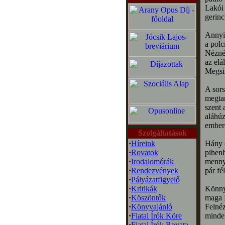
Lakói
gerinc
Annyi
a polc
Néznék
az elá
Megsim
A sors
megtan
szent 
aláhúz
ember
Szolgáltatások
·
Híreink
Hány e
·
Rovatok
pihen
·
Irodalomórák
menny
·
Rendezvények
pár fé
·
Pályázatfigyelő
·
Kritikák
Könny
·
Köszöntők
maga H
·
Könyvajánló
Felnéz
·
Fiatal Írók Köre
minden
·
Fiatal Írók Rovata