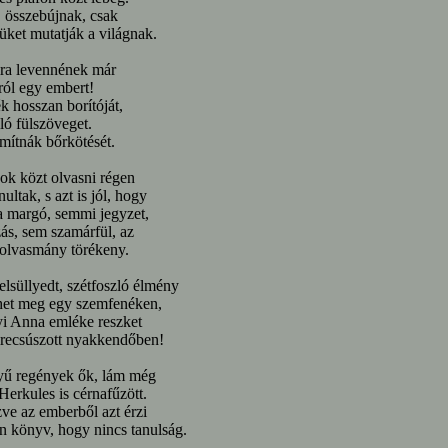
 összebújnak, csak
üket mutatják a világnak.
ra levennének már
ról egy embert!
 hosszan borítóját,
lló fülszöveget.
ítnák bőrkötését.
ok közt olvasni régen
ultak, s azt is jól, hogy
a margó, semmi jegyzet,
ás, sem szamárfül, az
olvasmány törékeny.
lsüllyedt, szétfoszló élmény
het meg egy szemfenéken,
i Anna emléke reszket
lrecsúszott nyakkendőben!
ű regények ők, lám még
erkules is cérnafűzött.
ve az emberből azt érzi
 könyv, hogy nincs tanulság.