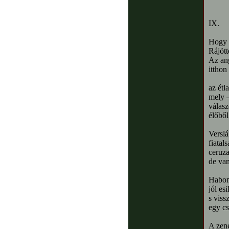
IX.
Hogy 
Rájött
Az ang
ittho
az étl
mely –
válas
élőből
Verslá
fiatal
ceruza
de va
Habom 
jól es
s vis
egy cs
A zen