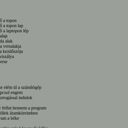
ő a topon
ő a topon lap
ő a laptopon lép
alap
da alak
a versalakja
a kezdőszója
viszálya
erse
r elém ül a számítógép
apcsol engem
urrogással indulok
 felfut bennem a program
öllek áramköreimben
vam a béke