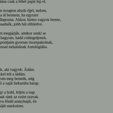
tána csak a fehér papír lep el.
 nyugton alszik éjjel, tudom,
na át bennem, ha egyszer
ellapozna. Akkor, biztos vagyok benne,
adnék, jobb hát elfeledve.
 megjárják, amikor senki se
, hagyom, hadd csilingeljenek.
spontjaim gyorsan összepakolnak,
ossal indulnának Antológiába.
k, aki vagyok: Ádám.
kel teli a ládám.
írom meg bennük, míg
ó a saját farkamba harap.
 a hold, feljön a nap.
nak ránk az ezüst szavak.
a fésüli aranyhaját, én
áját markolom.