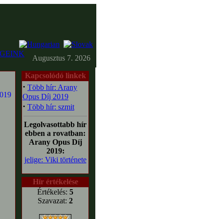
GEINK
Augusztus 7. 2026
Kapcsolódó linkek
·
Több hír: Arany
Opus Díj 2019
·
Több hír: szmit
Legolvasottabb hír
ebben a rovatban:
Arany Opus Díj
2019:
jelige: Viki története
Hír értékelése
Értékelés:
5
Szavazat:
2