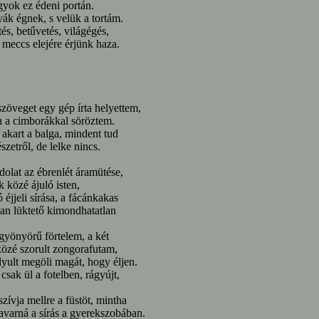
yok ez édeni portán.
ák égnek, s velük a tortám.
és, betűvetés, világégés,
 meccs elejére érjünk haza.
szöveget egy gép írta helyettem,
 a cimborákkal söröztem.
 akart a balga, mindent tud
észetről, de lelke nincs.
olat az ébrenlét áramütése,
k közé ájuló isten,
ó éjjeli sírása, a fácánkakas
an lüktető kimondhatatlan
 gyönyörű förtelem, a két
közé szorult zongorafutam,
lyult megöli magát, hogy éljen.
csak ül a fotelben, rágyújt,
szívja mellre a füstöt, mintha
varná a sírás a gyerekszobában.