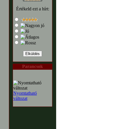
Értékeld ezt a hírt:
Parancsok
Nyomtatható
változat