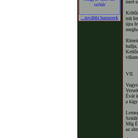
mert u
Költőm
...további bannerek
mit ír
újra f
meghas
Rímeim
hallja
Kettő
villam
VII.
Vagyo
Versek
Évát 
a kígy
Lemegy
Szitál
Míg Év
az alm