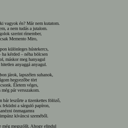
ki vagyok én? Már nem kutatom.
em, a nem tudás a jutalom.
olok szerint rímember,
n csak Memento Miro,
apon különleges hústekercs,
 ha kérded – néha bölcsen
zol, máskor meg hanyagul
 hitetlen anyaggá anyagul.
bon járok, lapszélen suhanok,
ságom hegyezőbe tört
csonk. Életem véges,
n még pár versszakom.
bár leszűrte a tizenkettes fölöző,
ik feküdni a sárguló papíron,
szanézni önmagamra
impánz kíváncsi szeméből.
e még megszólít. Ahogy elindul