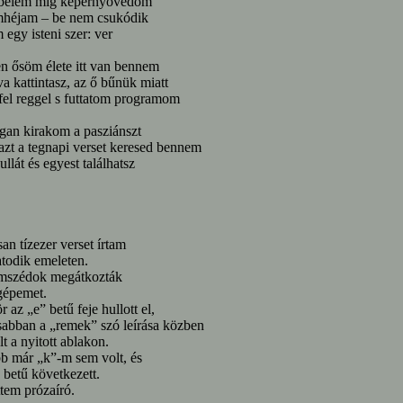
belém míg képernyővédőm
mhéjam – be nem csukódik
 egy isteni szer: ver
n ősöm élete itt van bennem
a kattintasz, az ő bűnük miatt
fel reggel s futtatom programom
gan kirakom a pasziánszt
azt a tegnapi verset keresed bennem
ullát és egyest találhatsz
an tízezer verset írtam
hatodik emeleten.
mszédok megátkozták
gépemet.
r az „e” betű feje hullott el,
abban a „remek” szó leírása közben
lt a nyitott ablakon.
b már „k”-m sem volt, és
 betű következett.
ttem prózaíró.