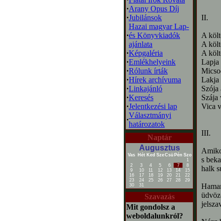
·
Arany Opus Díj
·
Jubilánsok
II.
Hazai magyar Lap-
·
és Könyvkiadók
A költ
ajánlata
A költ
·
Képgaléria
A költ
·
Emlékhelyeink
Lapja 
·
Rólunk írták
Micso
·
Hírek archívuma
Lakja 
·
Linkajánló
Szója 
·
Keresés
Szája 
·
Jelentkezési lap
Vica v
Választmányi
·
határozatok
III.
Naptár
Augusztus
Amiko
Vas
Hét
Ked
Sze
Csü
Pén
Szo
s bek
1
2
3
4
5
6
7
8
halk s
9
10
11
12
13
14
15
16
17
18
19
20
21
22
23
24
25
26
27
28
29
Hamar
30
31
üdvöz
Szavazás
jelsza
Mit gondolsz a
weboldalunkról?