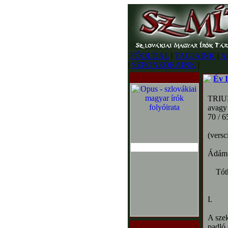
FŐOLDAL
|
TAGJAINK
|
A
|
SZPONZORAINK
|
Év I
TRI
avagy
70 / 6
(versc
Ádám 
Tóth 
I.
A szek
padló 