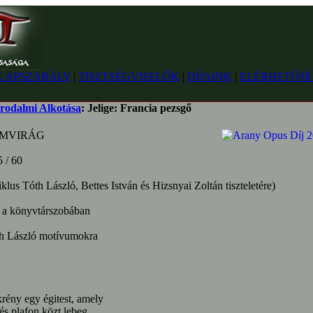
LAPSZABÁLY
|
TISZTSÉGVISELŐK
|
DÍJAINK
|
ELÉRHETŐSÉ
rodalmi Alkotása
: Jelige: Francia pezsgő
UMVIRÁG
5 / 60
iklus Tóth László, Bettes István és Hizsnyai Zoltán tiszteletére)
a könyvtárszobában
László motívumokra
rény egy égitest, amely
és plafon közt lebeg.