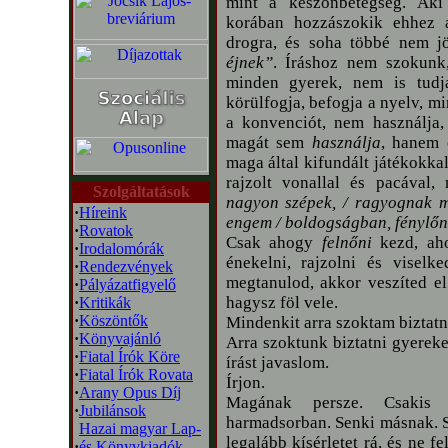
mint a keszonbetegség. Aki
korában hozzászokik ehhez a
drogra, és soha többé nem j
éjnek”
. Íráshoz nem szokunk, 
minden gyerek, nem is tudj
körülfogja, befogja a nyelv, mi
a konvenciót, nem használja, 
magát sem
használja
, hanem 
maga által kifundált játékokka
rajzolt vonallal és pacával
Szolgáltatások
nagyon szépek, / ragyognak m
·
Híreink
engem / boldogságban, fénylő
·
Rovatok
Csak ahogy
felnőni
kezd, aho
·
Irodalomórák
énekelni, rajzolni és viselk
·
Rendezvények
megtanulod, akkor veszíted el
·
Pályázatfigyelő
hagysz föl vele.
·
Kritikák
·
Köszöntők
Mindenkit arra szoktam biztatni
·
Könyvajánló
Arra szoktunk biztatni gyereke
·
Fiatal Írók Köre
írást javaslom.
·
Fiatal Írók Rovata
Írjon.
·
Arany Opus Díj
Magának persze. Csakis 
·
Jubilánsok
harmadsorban. Senki másnak. Se
Hazai magyar Lap-
legalább kísérletet rá, és ne f
·
és Könyvkiadók