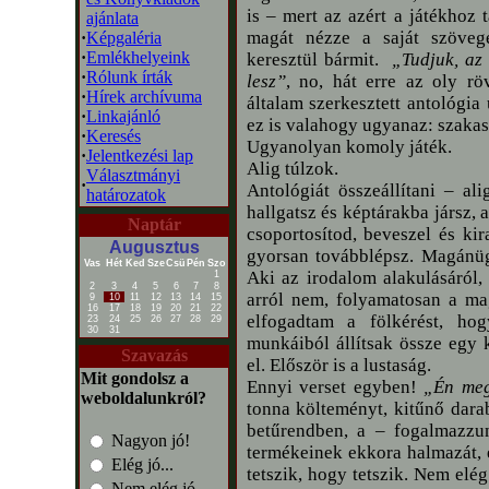
is – mert az azért a játékhoz t
ajánlata
magát nézze a saját szöveg
·
Képgaléria
·
Emlékhelyeink
keresztül bármit.
„Tudjuk, az 
·
Rólunk írták
lesz”
, no, hát erre az oly r
·
Hírek archívuma
általam szerkesztett antológia
·
Linkajánló
ez is valahogy ugyanaz: szakasz
·
Keresés
Ugyanolyan komoly játék.
·
Jelentkezési lap
Alig túlzok.
Választmányi
·
Antológiát összeállítani – ali
határozatok
hallgatsz és képtárakba jársz, 
Naptár
csoportosítod, beveszel és kira
Augusztus
gyorsan továbblépsz. Magánü
Vas
Hét
Ked
Sze
Csü
Pén
Szo
Aki az irodalom alakulásáról, 
1
2
3
4
5
6
7
8
arról nem, folyamatosan a mag
9
10
11
12
13
14
15
16
17
18
19
20
21
22
elfogadtam a fölkérést, ho
23
24
25
26
27
28
29
30
31
munkáiból állítsak össze egy 
Szavazás
el. Először is a lustaság.
Mit gondolsz a
Ennyi verset egyben!
„Én meg
weboldalunkról?
tonna költeményt, kitűnő darab
betűrendben, a – fogalmazzu
Nagyon jó!
termékeinek ekkora halmazát, é
Elég jó...
tetszik, hogy tetszik. Nem elé
Nem elég jó...