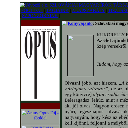
FŐOLDAL
|
TAGJAINK
|
ALAPSZABÁLY
|
TISZTSÉ
|
SZPONZORAINK
|
Könyvajánló
: Szlovákiai magy
KUKORELLY 
Az élet ajándé
Szép versekről
Tudom, hogy az 
Olvasni jobb, azt hiszem.
„A h
>drágám< százszor”
, de az o
egy könyvre]
olyan csodás éde
Beleragadsz, lehúz, mint a méz
aki jól olvas. Nagyon erőse
nyári, egésznapos olvasáso
nagyanyám, hogy kész az ebéd.
kell kijönni, feljönni a mélyből