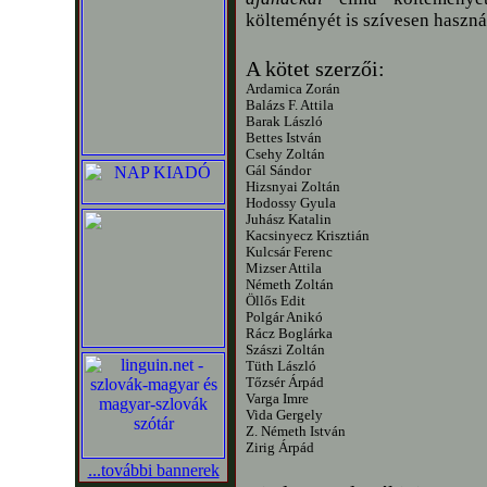
költeményét is szívesen haszn
A kötet szerzői:
Ardamica Zorán
Balázs F. Attila
Barak László
Bettes István
Csehy Zoltán
Gál Sándor
Hizsnyai Zoltán
Hodossy Gyula
Juhász Katalin
Kacsinyecz Krisztián
Kulcsár Ferenc
Mizser Attila
Németh Zoltán
Öllős Edit
Polgár Anikó
Rácz Boglárka
Szászi Zoltán
Tüth László
Tőzsér Árpád
Varga Imre
Vida Gergely
Z. Németh István
Zirig Árpád
...további bannerek