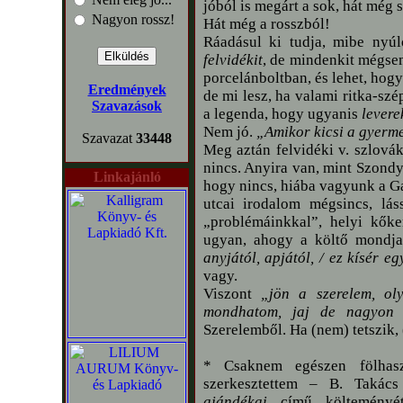
jóból is megárt a sok, hát még s
Nagyon rossz!
Hát még a rosszból!
Ráadásul ki tudja, mibe nyú
felvidékit
, de mindenkit mégse
porcelánboltban, és lehet, hogy
Eredmények
de mi lesz, ha valami ritka-sz
Szavazások
a legenda, hogy ugyanis
levere
Nem jó.
„Amikor kicsi a gyerme
Szavazat
33448
Meg aztán felvidéki v. szlovák
nincs. Anyira van, mint Szondy
Linkajánló
hogy nincs, hiába vagyunk a Ga
utcai irodalom mégsincs, lá
„problémáinkkal”, helyi kők
ugyan, ahogy a költő mondj
anyjától, apjától, / ez kísér eg
vagy.
Viszont
„jön a szerelem, oly
mondhatom, jaj de nagyon 
Szerelemből. Ha (nem) tetszik,
* Csaknem egészen fölhas
szerkesztettem – B. Taká
ajándékai
című költeményé