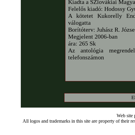
Kiadta a SZlovákiai Magya
Felelős kiadó: Hodossy Gy
A kötetet Kukorelly Endr
válogatta
Borítóterv: Juhász R. Józse
Megjelent 2006-ban
ára: 265 Sk
Az antológia megrendel
telefonszámon
E
Web site
All logos and trademarks in this site are property of their r