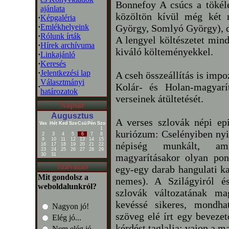
Bonnefoy A csúcs a tökél
ajánlata
közöltön kívül még két 
·
Képgaléria
·
Emlékhelyeink
György, Somlyó György), de
·
Rólunk írták
A lengyel költészetet min
·
Hírek archívuma
kiváló költeményekkel.
·
Linkajánló
·
Keresés
·
Jelentkezési lap
A cseh összeállítás is imp
Választmányi
Kolár- és Holan-magyarít
·
határozatok
verseinek átültetését.
Naptár
Augusztus
A verses szlovák népi epi
Vas
Hét
Ked
Sze
Csü
Pén
Szo
1
kuriózum: Cselényiben nyil
2
3
4
5
6
7
8
9
10
11
12
13
14
15
népiség munkált, am
16
17
18
19
20
21
22
23
24
25
26
27
28
29
30
31
magyarításakor olyan pon
Szavazás
egy-egy darab hangulati ka
Mit gondolsz a
nemes). A Szilágyiról é
weboldalunkról?
szlovák változatának ma
kevéssé sikeres, mondhat
Nagyon jó!
szöveg elé írt egy bevezet
Elég jó...
kérdést taglalja: vajon a m
Nem elég jó...