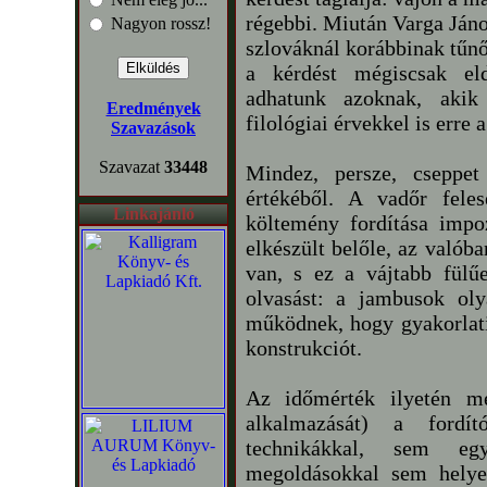
régebbi. Miután Varga Jáno
Nagyon rossz!
szlováknál korábbinak tűnő
a kérdést mégiscsak eld
adhatunk azoknak, akik
Eredmények
filológiai érvekkel is erre 
Szavazások
Szavazat
33448
Mindez, persze, cseppe
értékéből. A vadőr fele
Linkajánló
költemény fordítása impo
elkészült belőle, az valób
van, s ez a vájtabb fülű
olvasást: a jambusok olya
működnek, hogy gyakorlati
konstrukciót.
Az időmérték ilyetén me
alkalmazását) a fordí
technikákkal, sem eg
megoldásokkal sem helyet