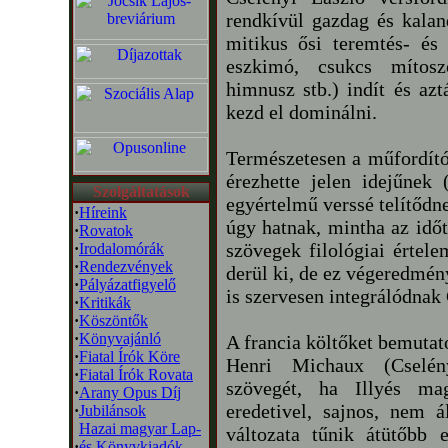
rendkívül gazdag és kala
mitikus ősi teremtés- és h
eszkimó, csukcs mítosz
himnusz stb.) indít és az
kezd el dominálni.
Természetesen a műfordító 
érezhette jelen idejűnek
Szolgáltatások
egyértelmű verssé telítődn
·
Híreink
úgy hatnak, mintha az időt
·
Rovatok
szövegek filológiai értele
·
Irodalomórák
·
Rendezvények
derül ki, de ez végeredmén
·
Pályázatfigyelő
is szervesen integrálódnak 
·
Kritikák
·
Köszöntők
·
Könyvajánló
A francia költőket bemutat
·
Fiatal Írók Köre
Henri Michaux (Cselén
·
Fiatal Írók Rovata
szövegét, ha Illyés mag
·
Arany Opus Díj
eredetivel, sajnos, nem 
·
Jubilánsok
Hazai magyar Lap-
változata tűnik átütőbb 
·
és Könyvkiadók