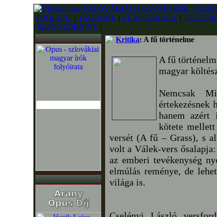
FŐOLDAL
|
TAGJAINK
|
ALAPSZABÁLY
|
TISZTSÉ
|
SZPONZORAINK
|
Kritika
: A fű történelme
A fű történel
magyar költész
Nemcsak Mir
értekezésnek 
hanem azért 
kötete mellet
versét (A fű – Grass), s 
volt a Válek-vers ősalapja:
az emberi tevékenység nyo
elmúlás reménye, de lehet
világa is.
Cselényi László versford