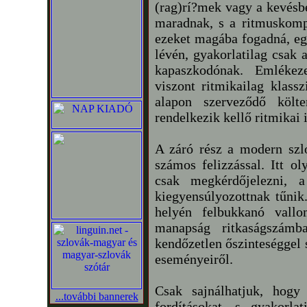
(rag)rí?mek vagy a kevésb
maradnak, s a ritmuskomp
ezeket magába fogadná, egy
lévén, gyakorlatilag csak 
kapaszkodónak. Emlékez
viszont ritmikailag klass
alapon szerveződő költ
rendelkezik kellő ritmikai
A záró rész a modern szlo
számos felizzással. Itt ol
csak megkérdőjelezni, a 
kiegyensúlyozottnak tűni
helyén felbukkanó vall
manapság ritkaságszám
kendőzetlen őszinteséggel 
eseményeiről.
Csak sajnálhatjuk, hog
...további bannerek
fordításokat, s gyakorl