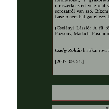
újraszerkesztett verzióját
sorozatról van szó. Bízom
László nem hallgat el ezzel
(Cselényi László: A fű tö
Pozsony, Madách–Posonium
Csehy Zoltán
kritikai rova
[2007. 09. 21.]
E