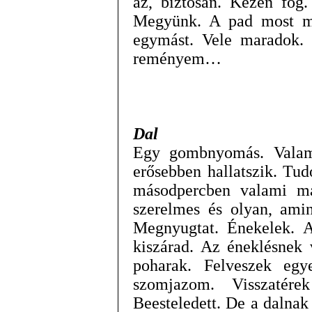
az, biztosan. Kézen fog.
Megyünk. A pad most m
egymást. Vele maradok. 
reményem…
Dal
Egy gombnyomás. Valam
erősebben hallatszik. Tu
másodpercben valami m
szerelmes és olyan, amin
Megnyugtat. Énekelek. 
kiszárad. Az éneklésnek 
poharak. Felveszek egy
szomjazom. Visszatére
Beesteledett. De a dalna