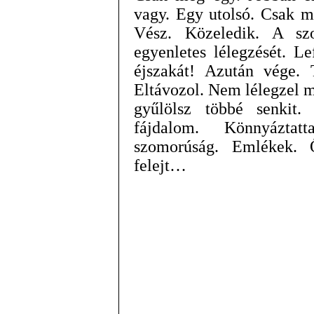
vagy. Egy utolsó. Csak m
Vész. Közeledik. A sz
egyenletes lélegzését. L
éjszakát! Azután vége. 
Eltávozol. Nem lélegzel 
gyűlölsz többé senkit.
fájdalom. Könnyázta
szomorúság. Emlékek.
felejt…