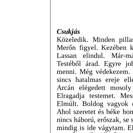
Csukjás
Közeledik. Minden pilla
Merőn figyel. Kezében ka
Lassan elindul. Már-m
Testéből árad. Egyre 
menni. Még védekezem. 
sincs hatalmas ereje ell
Arcán elégedett mosoly
Elragadja testemet. Mes
Elmúlt. Boldog vagyok é
Ahol szeretet és béke ho
nincs háború, erőszak, s
mindig is ide vágytam. El