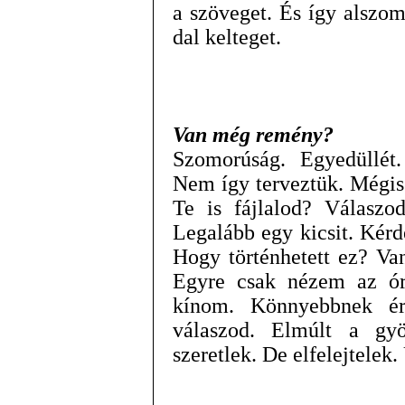
a szöveget. És így alszo
dal kelteget.
Van még remény?
Szomorúság. Egyedüllét
Nem így terveztük. Mégis 
Te is fájlalod? Válasz
Legalább egy kicsit. Kér
Hogy történhetett ez? V
Egyre csak nézem az ór
kínom. Könnyebbnek 
válaszod. Elmúlt a gy
szeretlek. De elfelejtelek.