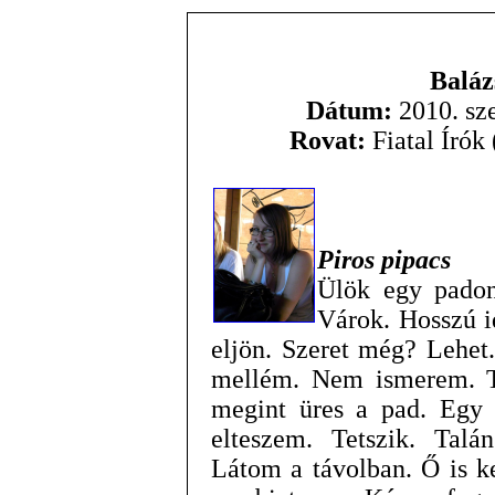
Baláz
Dátum:
2010. sze
Rovat:
Fiatal Írók
Piros pipacs
Ülök egy padon
Várok. Hosszú i
eljön. Szeret még? Lehet
mellém. Nem ismerem. Ta
megint üres a pad. Egy
elteszem. Tetszik. Tal
Látom a távolban. Ő is ke