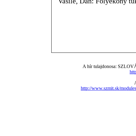
Vasile, Dan: Folyékony tü
A hír tulajdonosa: S
htt
http://www.szmit.sk/modul