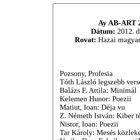
Ay AB-ART 2
Dátum:
2012. d
Rovat:
Hazai magyar
Pozsony, Profesia
Tóth László legszebb vers
Balázs F. Attila: Minimál
Kelemen Hunor: Poezii
Matiut, Ioan: Déja vu
Z. Németh István: Kiber t
Nistor, Ioan: Poezii
Tar Károly: Mesés közlek