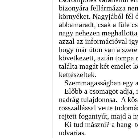
bizonyára fellármázza nem
környéket. Nagyjából fél 
abbamaradt, csak a füle c
nagy nehezen meghallotta a
azzal az információval igy
hogy már úton van a szere
következett, aztán tompa ro
találta magát két emelet k
kettészeltek.
Szemmagasságban egy ac
Előbb a csomagot adja, mo
nadrág tulajdonosa. A kö
rosszallással vette tudom
rejtett fogantyút, majd a n
Ki tud mászni? a hang to
udvarias.