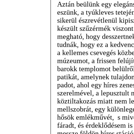
Aztán beülünk egy elegán
eszünk, a tyúkleves tetejé
sikerül észrevétlenül kip
készült szűzérmék viszont
megható, hogy desszertne
tudnák, hogy ez a kedvenc
a kellemes csevegés közb
múzeumot, a frissen felújít
barokk templomot belülről
patikát, amelynek tulajdo
padot, ahol egy híres zen
szerelmével, a lepusztult 
köztiltakozás miatt nem le
mellszobrát, egy különleg
hősök emlékművét, s mive
fáradt, és érdeklődésem i
messze földön híres stáció