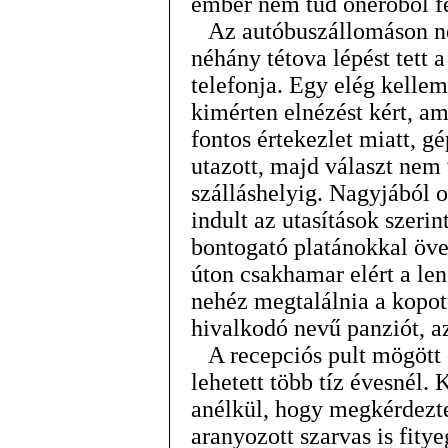
ember nem tud önerőből 
Az autóbuszállomáson ne
néhány tétova lépést tett a
telefonja. Egy elég kellem
kimérten elnézést kért, a
fontos értekezlet miatt, 
utazott, majd választ nem 
szálláshelyig. Nagyjából 
indult az utasítások szerint
bontogató platánokkal öve
úton csakhamar elért a len
nehéz megtalálnia a kopot
hivalkodó nevű panziót, 
A recepciós pult mögött 
lehetett több tíz évesnél.
anélkül, hogy megkérdezte
aranyozott szarvas is fitye