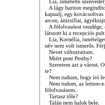
Lia, ismételte szenvedély
A lágy bariton megindíto
kapualj, egy kovácsoltvas 
arcon, ánizsillat, ágyéktá
A fölolvasóest vendége, cs
látszott ki a recepciós p
Lia, Kornélia, ismételgett
név nem volt ismerős. Fé
Nevet változtattam.
Miért pont Pesthy?
Szeretem azt a várost. Ot
te?
Nem tudtam, hogy író le
Nem tudom, az lettem-e. 
fölolvasásom.
Tartasz tőle?
Talán nem halok bele.