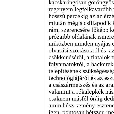
kacskaringósan göröngyös
regényem legfelkavaróbb ré
hosszú percekig az az ér
miután mégis csillapodik k
rám, szerencsére főképp k
prózaibb oldalának ismere
miközben minden nyájas o
olvasási szokásokról és a
csökkenéséről, a fiatalok 
folyamatokról, a hackerek 
telepítésének szükségessé
technológiájáról és az eszt
a császármetszés és az ar
valamint a rókalepkék nás
csaknem másfél óráig de
amin húsz kemény esztend
igen, pontosan hétszer, m