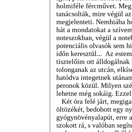
holmiféle fércművet. Meg h
tanácsolták, mire végül az
megjelenteti. Nemhiába h
hát a mondatokat a szívem
noteszokban, végül a note
potenciális olvasók sem hi
időn keresztül... Az este
tisztelőim ott álldogálnak
tolonganak az utcán, elkí
hatódva integetnek utánam
peronok közül. Milyen szép
lehetne még sokáig. Ezzel
Két óra felé járt, megigaz
öltözékét, bedobott egy ny
gyógynövényalapút, erre az
szokott rá, s valóban segít