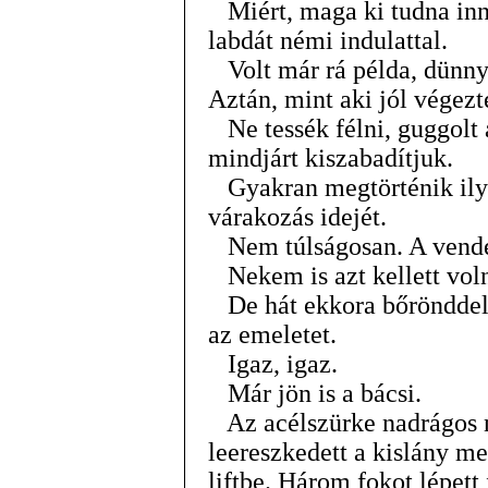
Miért, maga ki tudna inne
labdát némi indulattal.
Volt már rá példa, dünnyö
Aztán, mint aki jól végezt
Ne tessék félni, guggolt a
mindjárt kiszabadítjuk.
Gyakran megtörténik ilye
várakozás idejét.
Nem túlságosan. A vendég
Nekem is azt kellett vol
De hát ekkora bőrönddel 
az emeletet.
Igaz, igaz.
Már jön is a bácsi.
Az acélszürke nadrágos 
leereszkedett a kislány mel
liftbe. Három fokot lépett