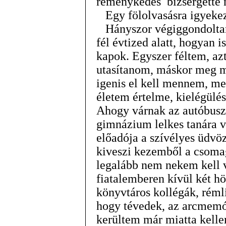
reménykedés bizsergette m
Egy fölolvasásra igyekez
Hányszor végiggondoltam
fél évtized alatt, hogyan 
kapok. Egyszer féltem, azt
utasítanom, máskor meg ma
igenis el kell mennem, m
életem értelme, kielégülés
Ahogy várnak az autóbuszá
gimnázium lelkes tanára v
előadója a szívélyes üdvö
kiveszi kezemből a csomag
legalább nem nekem kell
fiatalemberen kívül két höl
könyvtáros kollégák, rémli
hogy tévedek, az arcmem
kerültem már miatta kell