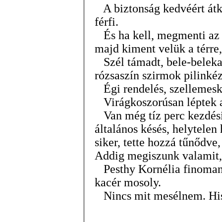
A biztonság kedvéért átkí
férfi.
És ha kell, megmenti az é
majd kiment velük a térre
Szél támadt, bele-belekap
rózsaszín szirmok pilinké
Égi rendelés, szellemeske
Virágkoszorúsan léptek a
Van még tíz perc kezdésig
általános késés, helytelen 
siker, tette hozzá tűnődve
Addig megiszunk valamit, 
Pesthy Kornélia finoman f
kacér mosoly.
Nincs mit mesélnem. His