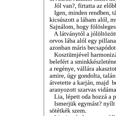
Jól van?, firtatta az előb
Igen, minden rendben, tár
kicsúszott a lábam alól, m
Sajnálom, hogy fölösleges
A látványtól a jólöltözött
orvos lába alól egy pillana
azonban máris becsapódot
Kosztümjével harmonizáló
belefért a sminkkészleténe
a regénye, vállára akasztot
amire, úgy gondolta, talán
átvetette a karján, majd b
aranyozott szarvas vidáma
Lia, lépett oda hozzá a p
Ismerjük egymást? nyílt t
sötétkék szem.