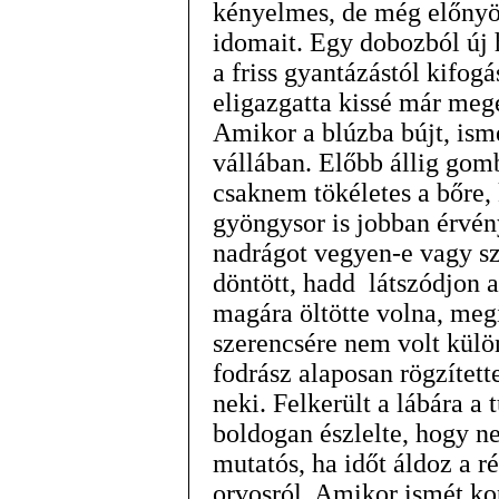
kényelmes, de még előnyö
idomait. Egy dobozból új h
a friss gyantázástól kifogá
eligazgatta kissé már meg
Amikor a blúzba bújt, ismé
vállában. Előbb állig gomb
csaknem tökéletes a bőre,
gyöngysor is jobban érvén
nadrágot vegyen-e vagy sz
döntött, hadd látszódjon a
magára öltötte volna, megi
szerencsére nem volt külö
fodrász alaposan rögzítet
neki. Felkerült a lábára a 
boldogan észlelte, hogy ne
mutatós, ha időt áldoz a r
orvosról. Amikor ismét ko