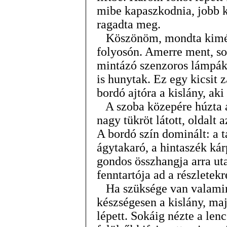
mibe kapaszkodnia, jobb ke
ragadta meg.
Köszönöm, mondta kimérte
folyosón. Amerre ment, sor
mintázó szenzoros lámpák, 
is hunytak. Ez egy kicsit z
bordó ajtóra a kislány, ak
A szoba közepére húzta a 
nagy tükröt látott, oldalt
A bordó szín dominált: a t
ágytakaró, a hintaszék kárp
gondos összhangja arra uta
fenntartója ad a részletekr
Ha szüksége van valamire
készségesen a kislány, ma
lépett. Sokáig nézte a len