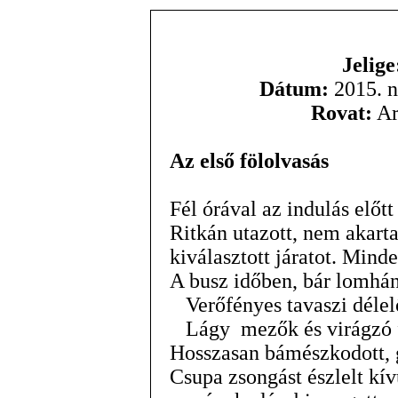
Jelig
Dátum:
2015. n
Rovat:
Ar
Az első fölolvasás
Fél órával az indulás előt
Ritkán utazott, nem akart
kiválasztott járatot. Minde
A busz időben, bár lomhán
Verőfényes tavaszi délelő
Lágy mezők és virágzó fá
Hosszasan bámészkodott, 
Csupa zsongást észlelt kív