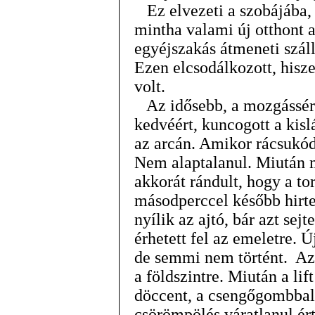
Ez elvezeti a szobájába, 
mintha valami új otthont 
egyéjszakás átmeneti száll
Ezen elcsodálkozott, hisz
volt.
Az idősebb, a mozgássérü
kedvéért, kuncogott a kisl
az arcán. Amikor rácsukódot
Nem alaptalanul. Miután 
akkorát rándult, hogy a t
másodperccel később hirte
nyílik az ajtó, bár azt sej
érhetett fel az emeletre.
de semmi nem történt. Aztá
a földszintre. Miután a li
döccent, a csengőgombbal 
csörömpölés váratlanul ért