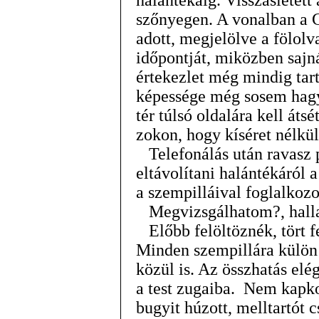
halántékáig. Visszasietett
szőnyegen. A vonalban a G
adott, megjelölve a fölolv
időpontját, miközben sajná
értekezlet még mindig tar
képessége még sosem hagy
tér túlsó oldalára kell áts
zokon, hogy kíséret nélkü
Telefonálás után ravasz p
eltávolítani halántékáról 
a szempilláival foglalk
Megvizsgálhatom?, hallat
Előbb felöltöznék, tört fe
Minden szempillára külön 
közül is. Az összhatás elég
a test zugaiba. Nem kapko
bugyit húzott, melltartót 