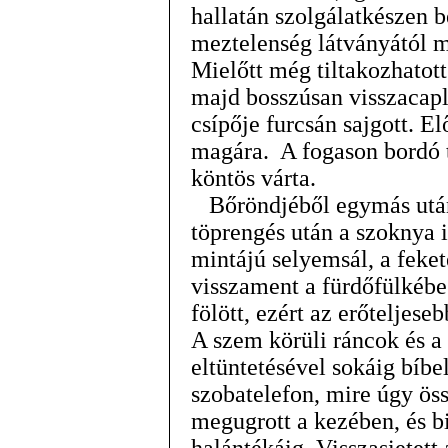
hallatán szolgálatkészen b
meztelenség látványától m
Mielőtt még tiltakozhatot
majd bosszúsan visszacapla
csípője furcsán sajgott. El
magára. A fogason bordó 
köntös várta.
Bőröndjéből egymás után 
töprengés után a szoknya i
mintájú selyemsál, a feke
visszament a fürdőfülkébe
fölött, ezért az erőteljeseb
A szem körüli ráncok és a
eltüntetésével sokáig bíbe
szobatelefon, mire úgy ös
megugrott a kezében, és b