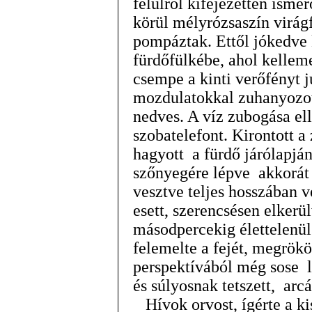
felülről kifejezetten isme
körül mélyrózsaszín virág
pompáztak. Ettől jókedve 
fürdőfülkébe, ahol kelleme
csempe a kinti verőfényt j
mozdulatokkal zuhanyozot
nedves. A víz zubogása ell
szobatelefont. Kirontott a
hagyott a fürdő járólapjá
szőnyegére lépve akkorát
vesztve teljes hosszában v
esett, szerencsésen elkerü
másodpercekig élettelenül
felemelte a fejét, megrökö
perspektívából még sose l
és súlyosnak tetszett, ar
Hívok orvost, ígérte a kis