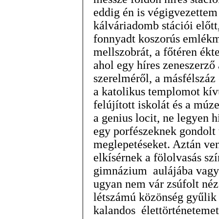
eddig én is végigvezette
kálváriadomb stációi elő
fonnyadt koszorús emlékm
mellszobrát, a főtéren ékt
ahol egy híres zeneszerző
szerelméről, a másfélszáz 
a katolikus templomot kívü
felújított iskolát és a mú
a genius locit, ne legyen 
egy porfészeknek gondolt t
meglepetéseket. Aztán ven
elkísérnek a fölolvasás sz
gimnázium aulájába vagy 
ugyan nem vár zsúfolt néző
létszámú közönség gyűlik
kalandos élettörténetemet