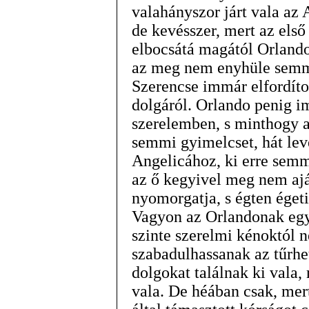
valahányszor járt vala az A
de kevésszer, mert az els
elbocsátá magától Orlando
az meg nem enyhüle semmi
Szerencse immár elfordíto
dolgáról. Orlando penig i
szerelemben, s minthogy 
semmi gyimelcset, hát lev
Angelicához, ki erre semm
az ő kegyivel meg nem aj
nyomorgatja, s égten éget
Vagyon az Orlandonak egy r
szinte szerelmi kénoktól 
szabadulhassanak az tűrhet
dolgokat találnak ki vala,
vala. De héában csak, mer