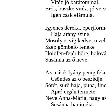
Vitéz jó barátommal.
Erős, büszke vitéz, jó ver
Igen csak elámula.
Igyenes dereka, eperjform
Haja arany színe,
Mosolyos víg kedve, tüzel
Szép gömbelő feneke
Holdfén-fejér bőre, holov
Susánna az ő neve.
Az másik lyány penig feke
Csöndes az ő beszédje.
Sötét, sűrő haja, puha, fin
Apró cigán termete
Neve Anna-Mária, nagy a
Susánna barátnéja.