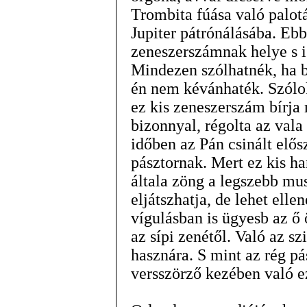
Trombita fúása való palotá
Jupiter pátrónálásába. Ebb
zeneszerszámnak helye s is
Mindezen szólhatnék, ha b
én nem kévánhaték. Szólok
ez kis zeneszerszám bírja
bizonnyal, régolta az vala
időben az Pán csinált elős
pásztornak. Mert ez kis h
általa zöng a legszebb mus
eljátszhatja, de lehet ell
vígulásban is ügyesb az ő 
az sípi zenétől. Való az sz
hasznára. S mint az rég pá
versszörző kezében való e