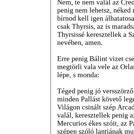
Nem, te nem valál az Cred
penig nem lehetsz, néked
bírnod kell igen álhatatos
csak Thyrsis, az is marads
Thyrsissé keresztellek a 
nevében, amen.
Erre penig Bálint vizet cse
megtörli vala vele az Orl
lépe, s monda:
Téged penig jó versszörző 
minden Pallást követő leg
Világon csinált szép Arcad
valál, keresztellek penig 
Mercurios ékes szóit, az P
szépen szóló lantjának mus