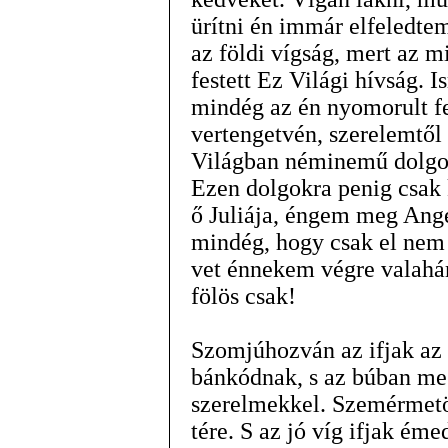
ürítni én immár elfeledt
az földi vígság, mert az m
festett Ez Világi hívság.
mindég az én nyomorult fej
vertengetvén, szerelemtől
Világban néminemű dolgot,
Ezen dolgokra penig csak k
ő Juliája, éngem meg Ang
mindég, hogy csak el nem
vet énnekem végre valahá
fölös csak!
Szomjúhozván az ifjak az 
bánkódnak, s az búban meg
szerelmekkel. Szemérmetö
tére. S az jó víg ifjak ém