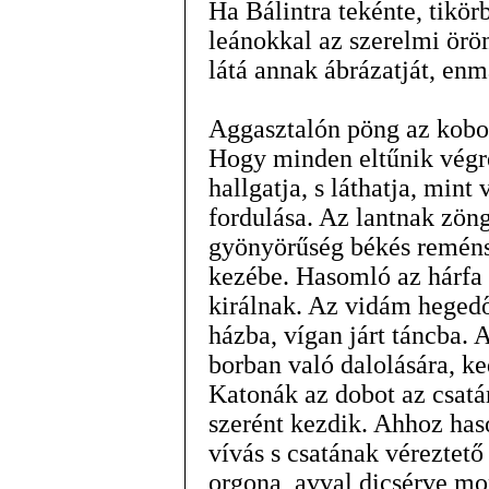
Ha Bálintra tekénte, tikör
leánokkal az szerelmi örö
látá annak ábrázatját, en
Aggasztalón pöng az koboz
Hogy minden eltűnik végre
hallgatja, s láthatja, min
fordulása. Az lantnak zön
gyönyörűség békés reméns
kezébe. Hasomló az hárfa k
királnak. Az vidám heged
házba, vígan járt táncba. 
borban való dalolására, k
Katonák az dobot az csatá
szerént kezdik. Ahhoz has
vívás s csatának véreztet
orgona, avval dicsérve mo