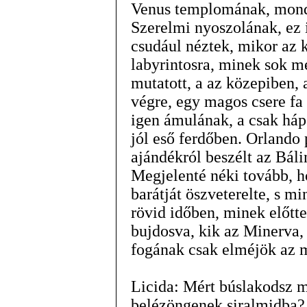
Venus templomának, mond
Szerelmi nyoszolának, ez 
csudául néztek, mikor az k
labyrintosra, minek sok me
mutatott, a az közepiben, 
végre, egy magos csere fa
igen ámulának, a csak háp
jól eső ferdőben. Orlando
ajándékról beszélt az Báli
Megjelenté néki tovább, h
barátját öszveterelte, s m
rövid időben, minek előtt
bujdosva, kik az Minerva,
fogának csak elméjök az 
Licida: Mért búslakodsz m
belézöngenek siralmidba?