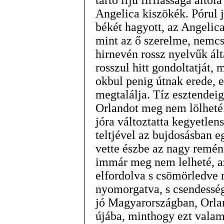
tartó ifjú firfiassága áltol
Angelica kiszökék. Pórul 
békét hagyott, az Angelica
mint az ő szerelme, nemcs
hirnevén rossz nyelvűk álta
rosszul hitt gondoltatját, 
okbul penig útnak erede, e
megtalálja. Tíz esztendeig
Orlandot meg nem lölheté.
jóra változtatta kegyetlen
teltjével az bujdosásban 
vette észbe az nagy remén
immár meg nem lelheté, az
elfordolva s csömörledve 
nyomorgatva, s csendesség
jó Magyarországban, Orlan
újába, minthogy ezt valam