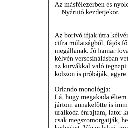
Az másfélezerben és nyol
Nyárutó kezdetjekor.
Az borivó ifjak útra kélv
cifra múlatságból, fájós f
megállanak. Jó hamar lova
kélvén verscsinálásban ve
az kurvákkal való tegnapi
kobzon is próbáják, egyre
Orlando monológja:
Lá, hogy megakada éltem k
jártom annakelőtte is im
uralkoda énrajtam, lator 
csak megszomorgatják, he
kedveket. Vígan lakni, mul