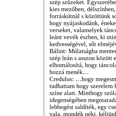
szép szüzeket. Egyszeréb
kies mezőben, délszínben,
forráskútnál s közöttünk s
hogy nyájaskodánk, énekel
verseket, valamelyek tánc
leánt vevék észben, ki mi
kedvességével, sőt elméjé
Bálint: Múlatságba mentem
szép leán s asszon között 
elhomálosítá, hogy táncol
hozzá menék…
Credulus: …hogy megesmér
tudhattam hogy szerelem 
színe alatt. Minthogy szó
idegenségében megmarada,
lebbegést saldíték, egy cse
vala, mondék néki, kéljün