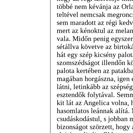
többé nem kévánja az Orlan
teltével nemcsak megroncs
sem maradott az régi kedv
mert az kénoktul az mela
vala. Midőn penig egyszer
sétállva követve az birtok
hát egy szép kicsény palot
szomszédságot illendőn kö
palota kertében az patakb
magában horgászna, igen e
látni, letinkább az szépsé
esztendők folytával. Sem
kit lát az Angelica volna
hasomlatos leánnak alítá.
csudáskodástul, s jobban 
bizonságot szörzett, hogy 