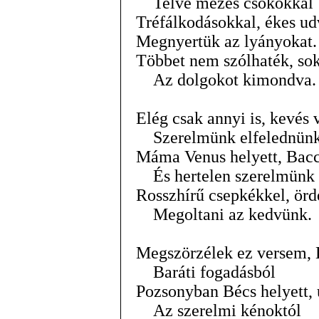
Telve mézes csókokkal
Tréfálkodásokkal, ékes ud
Megnyertük az lyányokat.
Többet nem szólhaték, so
Az dolgokot kimondva.
Elég csak annyi is, kevés 
Szerelmünk elfelednün
Máma Venus helyett, Bacch
És hertelen szerelmünk
Rosszhírű csepkékkel, örd
Megoltani az kedvünk.
Megszörzélek ez versem, B
Baráti fogadásból
Pozsonyban Bécs helyett,
Az szerelmi kénoktól