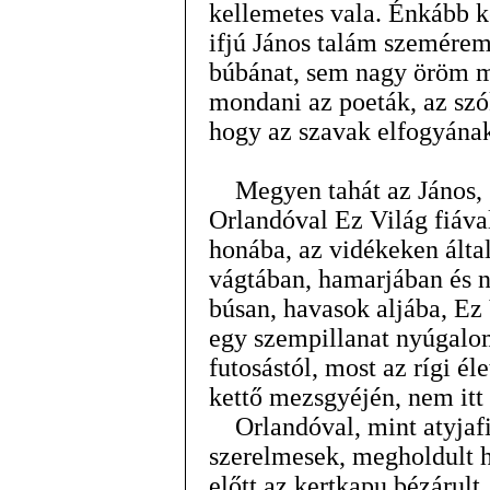
kellemetes vala. Énkább ke
ifjú János talám szemér
búbánat, sem nagy öröm m
mondani az poeták, az sz
hogy az szavak elfogyána
Megyen tahát az János, s
Orlandóval Ez Világ fiával
honába, az vidékeken által
vágtában, hamarjában és n
búsan, havasok aljába, Ez 
egy szempillanat nyúgalom
futosástól, most az rígi éle
kettő mezsgyéjén, nem itt
Orlandóval, mint atyjafi
szerelmesek, megholdult h
előtt az kertkapu bézárult,