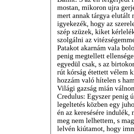
mostan, mikoron ujra gerje
mert annak tárgya elutált
igyekezék, hogy az szere
szép szüzek, kiket kérle
szolgálni az vitézségemme
Patakot akarnám vala bolon
penig megtellett ellenség
egyedül csak, s az birtoko
rút kórság étettett vélem 
hozzám való hítelen s hami
Világi gazság mián válno
Credulus: Egyszer penig ú
legeltetés közben egy juho
én az keresésére indulék, 
meg nem lelhettem, s mag
lelvén kiútamot, hogy im