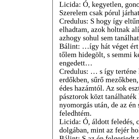
Licida: Ó, kegyetlen, gon
Szerelem csak pórul járha
Credulus: S hogy így eltű
elhadtam, azok holtnak alí
azhogy sohul sem tanálhat
Bálint: …így hát véget ér
tőlem hidegölt, s semmi
engedett…
Credulus: … s így terténe
erdőkben, sűrő mezőkben, 
édes hazámtól. Az sok esz
pásztorok közt tanálhaték 
nyomorgás után, de az én
feledhtém.
Licida: Ó, áldott feledés, 
dolgában, mint az fejér ho
Bálint: S az én felgerjedt