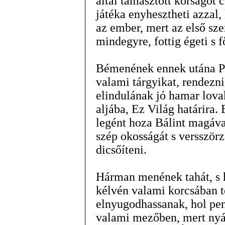
által támasztott kórságot 
játéka enyhesztheti azzal, 
az ember, mert az első sze
mindegyre, fottig égeti s f
Bémenének ennek utána P
valami tárgyikat, rendezn
elindulának jó hamar lova
aljába, Ez Világ határira.
legént hoza Bálint magáva
szép okosságát s versször
dicsőíteni.
Hárman menének tahát, s h
kélvén valami korcsában t
elnyugodhassanak, hol pe
valami mezőben, mert nyár