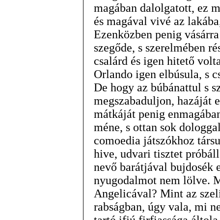
magában dalolgatott, ez me
és magával vivé az lakába, 
Ezenközben penig vásárra
szegőde, s szerelmében ré
csalárd és igen hitető vol
Orlando igen elbúsula, s c
De hogy az búbánattul s s
megszabaduljon, hazáját el
mátkáját penig enmagában 
méne, s ottan sok dologgal
comoedia játszókhoz társu
hive, udvari tisztet próbál
nevő barátjával bujdosék e
nyugodalmot nem lölve. M
Angelicával? Mint az szelí
rabságban, úgy vala, mi ne