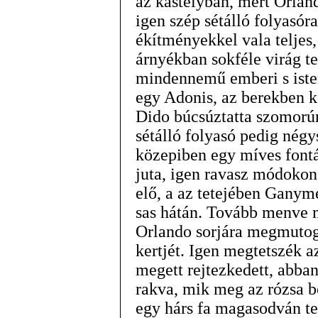
az kastélyban, mert Orland
igen szép sétálló folyasór
ékítményekkel vala teljes,
árnyékban sokféle virág te
mindennemű emberi s isten
egy Adonis, az berekben 
Dido búcsúztatta szomorún
sétálló folyasó pedig nég
közepiben egy míves fontá
juta, igen ravasz módokon
elő, a az tetejében Ganym
sas hátán. Tovább menve m
Orlando sorjára megmutog
kertjét. Igen megtetszék a
megett rejtezkedett, abba
rakva, mik meg az rózsa 
egy hárs fa magasodván ter