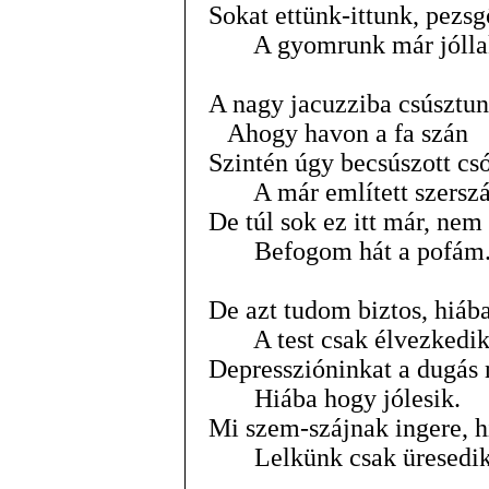
Sokat ettünk-ittunk, pezs
A gyomrunk már jóllak
A nagy jacuzziba csúsztun
Ahogy havon a fa szán
Szintén úgy becsúszott cs
A már említett szersz
De túl sok ez itt már, nem
Befogom hát a pofám
De azt tudom biztos, hiáb
A test csak élvezkedi
Depresszióninkat a dugás 
Hiába hogy jólesik.
Mi szem-szájnak ingere, 
Lelkünk csak üresedik