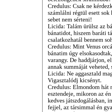
Credulus: Csak ne kérdezk
számlálni régtül esett sok
sebet nem sérteni!
Licida: Talám ürülsz az b
bánatidot, hiszem baráti 
csalatkozhatál bennem so
Credulus: Mint Venus orcá
bánatim úgy elsokasodtak,
varangy. De haddjárjon, e
annak summáját veheted, s
Licida: Ne aggasztald maga
Vigasztalódj kicsényt.
Credulus: Elmondom hát m
esztendeje, mikoron az én
kedves játszdogálásban,
fejjel, az társimmal én g