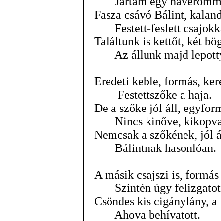
Jártam egy haveromma
Fasza csávó Bálint, kalan
Festett-feslett csajokk
Találtunk is kettőt, két b
Az állunk majd lepotty
Eredeti keble, formás, ker
Festettszőke a haja.
De a szőke jól áll, egyfo
Nincs kinőve, kikopva
Nemcsak a szőkének, jól á
Bálintnak hasonlóan.
A másik csajszi is, formás i
Szintén úgy felizgatot
Csöndes kis cigánylány, a
Ahova behívatott.