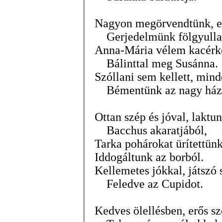
Nagyon megörvendtünk, e
Gerjedelmünk fölgyulla
Anna-Mária vélem kacérk
Bálinttal meg Susánna.
Szóllani sem kellett, min
Bémentünk az nagy ház
Ottan szép és jóval, laktu
Bacchus akaratjából,
Tarka pohárokat ürítettünk
Iddogáltunk az borból.
Kellemetes jókkal, játszó
Feledve az Cupidot.
Kedves ölellésben, erős s