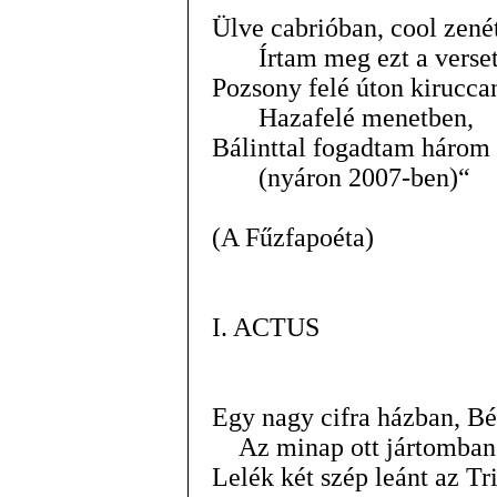
Ülve cabrióban, cool zené
Írtam meg ezt a verse
Pozsony felé úton kirucc
Hazafelé menetben,
Bálinttal fogadtam három 
(nyáron 2007-ben)“
(A Fűzfapoéta)
I. ACTUS
Egy nagy cifra házban, B
Az minap ott jártomban
Lelék két szép leánt az Tr