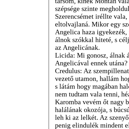
társom, kinek Montan vala
szépsége szinte megholdulta
Szerencsémet iréllte vala, 
eltolvajlaná. Mikor egy sz
Angelica haza igyekezék,
álnok szókkal hiteté, s cé
az Angelicának.
Licida: Mi gonosz, álnak á
Angelicával ennek utána?
Credulus: Az szempillenat
vezető utamon, hallám hog
s látám hogy magában hal
nem tudtam vala tenni, héá
Karomba vevém őt nagy b
halálának okozója, s búcsú
leh ki az lelkét. Az szeny
penig elindulék mindent e