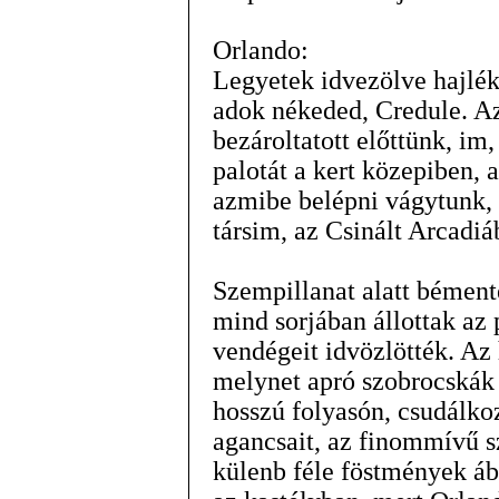
Orlando:
Legyetek idvezölve hajlé
adok nékeded, Credule. Az
bezároltatott előttünk, im
palotát a kert közepiben,
azmibe belépni vágytunk, 
társim, az Csinált Arcadiá
Szempillanat alatt bément
mind sorjában állottak az p
vendégeit idvözlötték. Az
melynet apró szobrocskák
hosszú folyasón, csudálko
agancsait, az finommívű sz
külenb féle föstmények áb