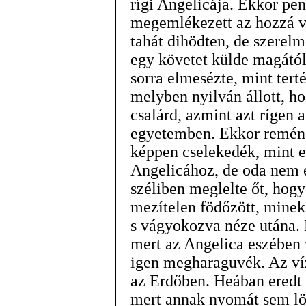
rígi Angelicája. Ekkor p
megemlékezett az hozzá va
tahát dihödten, de szerel
egy követet külde magától
sorra elmesézte, mint tert
melyben nyilván állott, h
csalárd, azmint azt rígen 
egyetemben. Ekkor reméns
képpen cselekedék, mint e
Angelicához, de oda nem é
széliben meglelte őt, hog
mezítelen födőzött, minek 
s vágyokozva néze utána. 
mert az Angelica eszében 
igen megharaguvék. Az víz
az Erdőben. Heában eredt 
mert annak nyomát sem lö