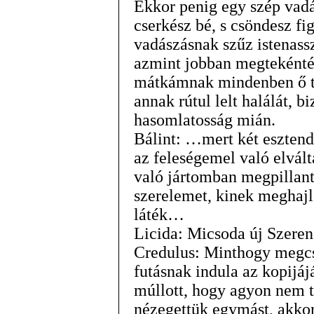
Ekkor penig egy szép vadás
cserkész bé, s csöndesz fi
vadászásnak szűz istenas
azmint jobban megtekéntém
mátkámnak mindenben ő te
annak rútul lelt halálát, 
hasomlatosság mián.
Bálint: …mert két eszten
az feleségemel való elvá
való jártomban megpillantá
szerelemet, kinek meghajl
láték…
Licida: Micsoda új Szere
Credulus: Minthogy megcs
futásnak indula az kopijá
múllott, hogy agyon nem t
nézegettük egymást, akkor