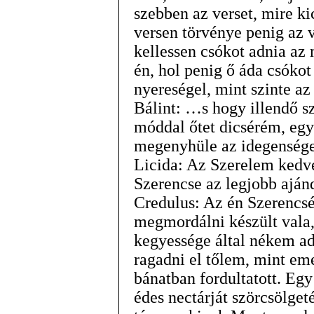
szebben az verset, mire ki
versen törvénye penig az 
kellessen csókot adnia az 
én, hol penig ő áda csókot
nyereségel, mint szinte az
Bálint: …s hogy illendő s
móddal őtet dicsérém, egy
megenyhüle az idegensége,
Licida: Az Szerelem kedve
Szerencse az legjobb aján
Credulus: Az én Szerenc
megmordálni készült vala,
kegyessége által nékem a
ragadni el tőlem, mint em
bánatban fordultatott. Eg
édes nectárját szörcsölge