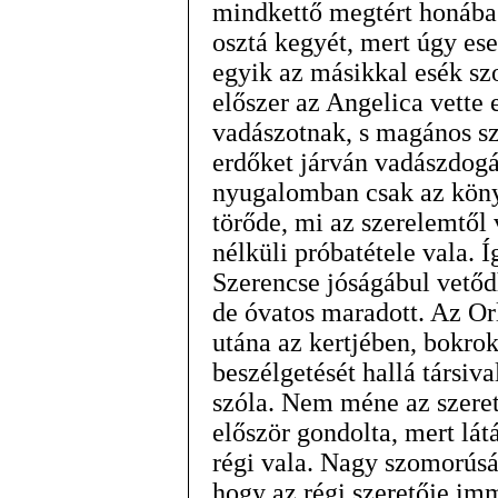
mindkettő megtért honába.
osztá kegyét, mert úgy ese
egyik az másikkal esék s
előszer az Angelica vette 
vadászotnak, s magános sz
erdőket járván vadászdog
nyugalomban csak az köny
törőde, mi az szerelemtől
nélküli próbatétele vala. 
Szerencse jóságábul vetőd
de óvatos maradott. Az Or
utána az kertjében, bokro
beszélgetését hallá társi
szóla. Nem méne az szere
először gondolta, mert lá
régi vala. Nagy szomorúsá
hogy az régi szeretője imm