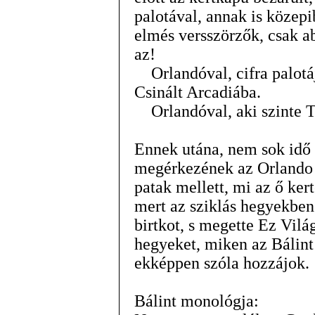
palotával, annak is közep
elmés versszörzők, csak a
az!
Orlandóval, cifra palotáj
Csinált Arcadiába.
Orlandóval, aki szinte Th
Ennek utána, nem sok idő m
megérkezének az Orlando b
patak mellett, mi az ő ker
mert az sziklás hegyekben
birtkot, s megette Ez Vil
hegyeket, miken az Bálint 
ekképpen szóla hozzájok.
Bálint monológja: