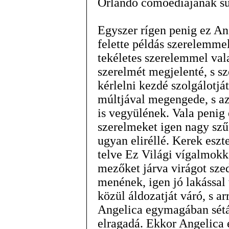
Orlando comoediájának s
Egyszer rígen penig ez An
felette példás szerelemmel
tekéletes szerelemmel val
szerelmét megjelenté, s s
kérlelni kezdé szolgálotjá
múltjával megengede, s az
is vegyülének. Vala penig 
szerelmeket igen nagy szű
ugyan eliréllé. Kerek esz
telve Ez Világi vígalmokka
mezőket járva virágot sze
menének, igen jó lakással 
közül áldozatját váró, s a
Angelica egymagában sétál
elragadá. Ekkor Angelica 