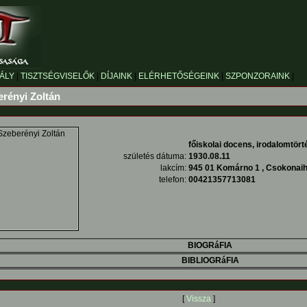
ÁLY
|
TISZTSÉGVISELŐK
|
DÍJAINK
|
ELÉRHETŐSÉGEINK
|
SZPONZORAINK
|
erényi Zoltán
főiskolai docens, irodalomtör
születés dátuma:
1930.08.11
lakcím:
945 01 Komárno 1 , Csokonaih
telefon:
00421357713081
BIOGRáFIA
BIBLIOGRáFIA
[
Vissza
]