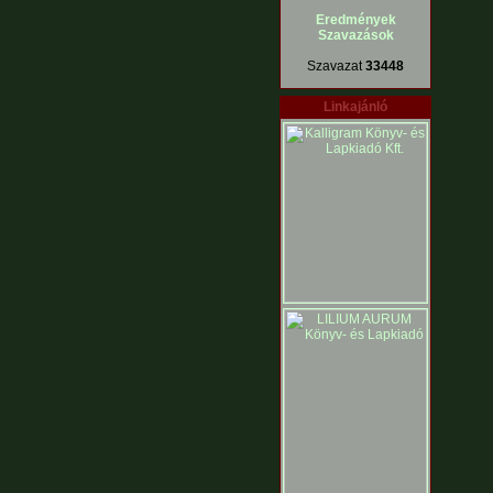
Eredmények
Szavazások
Szavazat
33448
Linkajánló