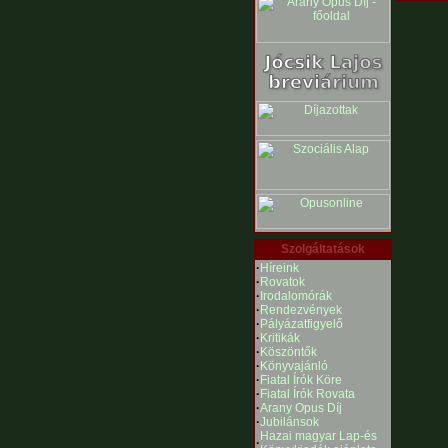
Szolgáltatások
·
Híreink
·
Rovatok
·
Irodalomórák
·
Rendezvények
·
Pályázatfigyelő
·
Kritikák
·
Köszöntők
·
Könyvajánló
·
Fiatal Írók Köre
·
Fiatal Írók Rovata
·
Arany Opus Díj
·
Jubilánsok
Hazai magyar Lap-és
·