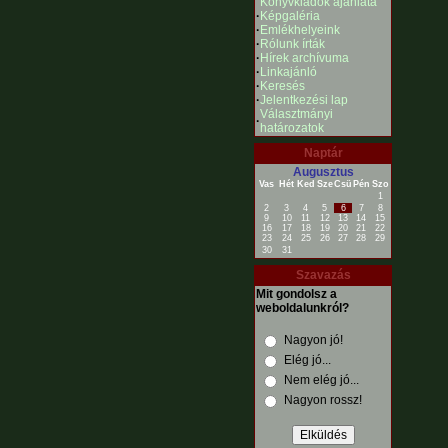
Könyvkiadók ajánlata
·
Képgaléria
·
Emlékhelyeink
·
Rólunk írták
·
Hírek archívuma
·
Linkajánló
·
Keresés
·
Jelentkezési lap
Választmányi
·
határozatok
Naptár
Augusztus
Vas
Hét
Ked
Sze
Csü
Pén
Szo
1
2
3
4
5
6
7
8
9
10
11
12
13
14
15
16
17
18
19
20
21
22
23
24
25
26
27
28
29
30
31
Szavazás
Mit gondolsz a
weboldalunkról?
Nagyon jó!
Elég jó...
Nem elég jó...
Nagyon rossz!