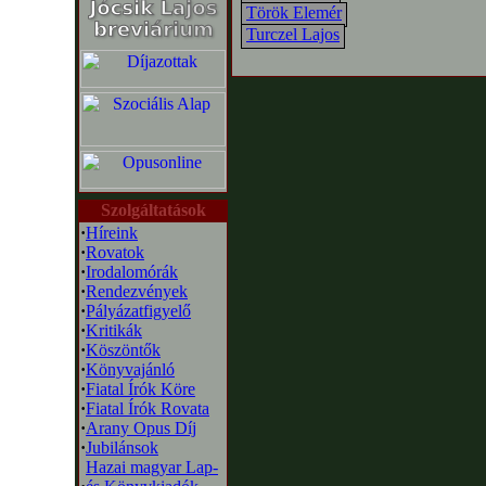
Török Elemér
Turczel Lajos
Szolgáltatások
·
Híreink
·
Rovatok
·
Irodalomórák
·
Rendezvények
·
Pályázatfigyelő
·
Kritikák
·
Köszöntők
·
Könyvajánló
·
Fiatal Írók Köre
·
Fiatal Írók Rovata
·
Arany Opus Díj
·
Jubilánsok
Hazai magyar Lap-