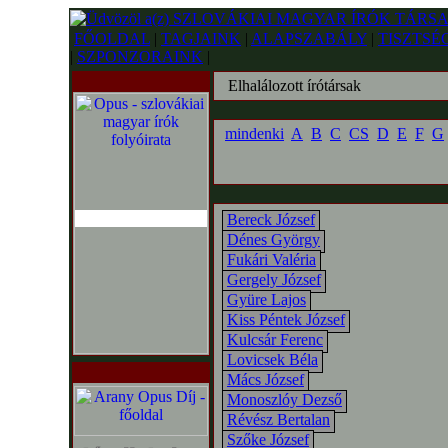
FŐOLDAL
|
TAGJAINK
|
ALAPSZABÁLY
|
TISZTSÉ
|
SZPONZORAINK
|
Elhalálozott írótársak
mindenki
A
B
C
CS
D
E
F
G
Bereck József
Dénes György
Fukári Valéria
Gergely József
Gyüre Lajos
Kiss Péntek József
Kulcsár Ferenc
Lovicsek Béla
Mács József
Monoszlóy Dezső
Révész Bertalan
Szőke József