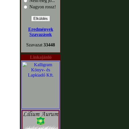
Nem elég jó...
Nagyon rossz!
Eredmények
Szavazások
Szavazat
33448
Linkajánló