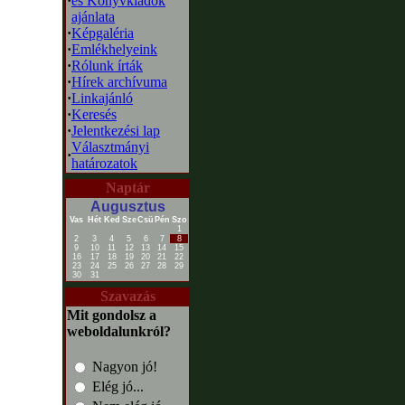
·
és Könyvkiadók
ajánlata
·
Képgaléria
·
Emlékhelyeink
·
Rólunk írták
·
Hírek archívuma
·
Linkajánló
·
Keresés
·
Jelentkezési lap
Választmányi
·
határozatok
Naptár
Augusztus
Vas
Hét
Ked
Sze
Csü
Pén
Szo
1
2
3
4
5
6
7
8
9
10
11
12
13
14
15
16
17
18
19
20
21
22
23
24
25
26
27
28
29
30
31
Szavazás
Mit gondolsz a
weboldalunkról?
Nagyon jó!
Elég jó...