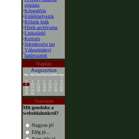
ajánlata
·
Képgaléria
·
Emlékhelyeink
·
Rólunk írták
·
Hírek archívuma
·
Linkajánló
·
Keresés
·
Jelentkezési lap
Választmányi
·
határozatok
Naptár
Augusztus
Vas
Hét
Ked
Sze
Csü
Pén
Szo
1
2
3
4
5
6
7
8
9
10
11
12
13
14
15
16
17
18
19
20
21
22
23
24
25
26
27
28
29
30
31
Szavazás
Mit gondolsz a
weboldalunkról?
Nagyon jó!
Elég jó...
Nem elég jó...