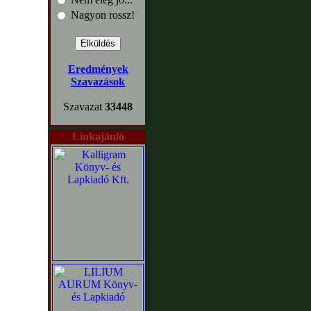
Nagyon rossz!
Eredmények
Szavazások
Szavazat
33448
Linkajánló