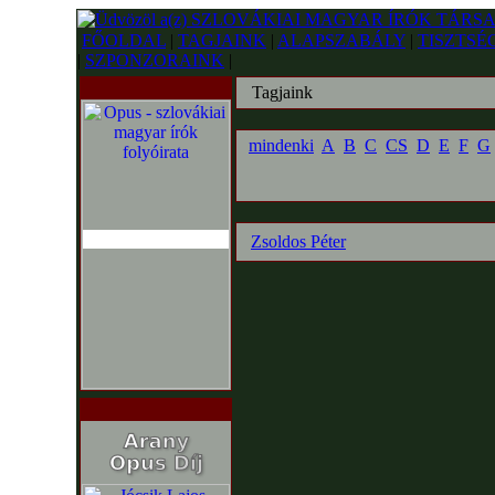
FŐOLDAL
|
TAGJAINK
|
ALAPSZABÁLY
|
TISZTSÉ
|
SZPONZORAINK
|
Tagjaink
mindenki
A
B
C
CS
D
E
F
G
Zsoldos Péter