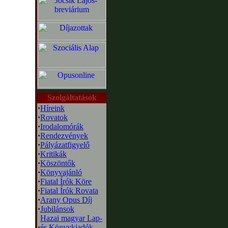
Szolgáltatások
·
Híreink
·
Rovatok
·
Irodalomórák
·
Rendezvények
·
Pályázatfigyelő
·
Kritikák
·
Köszöntők
·
Könyvajánló
·
Fiatal Írók Köre
·
Fiatal Írók Rovata
·
Arany Opus Díj
·
Jubilánsok
Hazai magyar Lap-
·
és Könyvkiadók