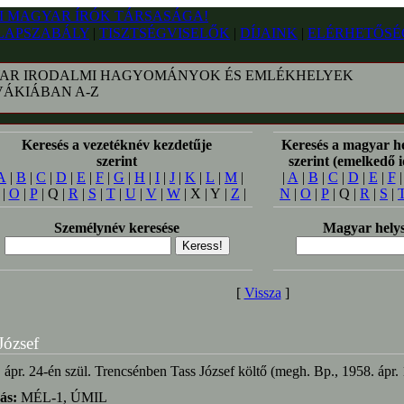
LAPSZABÁLY
|
TISZTSÉGVISELŐK
|
DÍJAINK
|
ELÉRHETŐSÉ
AR IRODALMI HAGYOMÁNYOK ÉS EMLÉKHELYEK
VÁKIÁBAN A-Z
Keresés a vezetéknév kezdetűje
Keresés a magyar h
szerint
szerint (emelkedő 
A
|
B
|
C
|
D
|
E
|
F
|
G
|
H
|
I
|
J
|
K
|
L
|
M
|
|
A
|
B
|
C
|
D
|
E
|
F
|
O
|
P
| Q |
R
|
S
|
T
|
U
|
V
|
W
| X | Y |
Z
|
N
|
O
|
P
| Q |
R
|
S
|
Személynév keresése
Magyar helys
[
Vissza
]
József
 ápr. 24-én szül. Trencsénben Tass József költő (megh. Bp., 1958. ápr. 
ás:
MÉL-1, ÚMIL