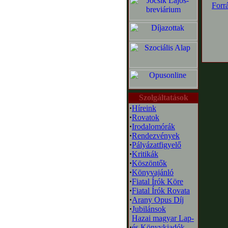
Forr
Szolgáltatások
·
Híreink
·
Rovatok
·
Irodalomórák
·
Rendezvények
·
Pályázatfigyelő
·
Kritikák
·
Köszöntők
·
Könyvajánló
·
Fiatal Írók Köre
·
Fiatal Írók Rovata
·
Arany Opus Díj
·
Jubilánsok
Hazai magyar Lap-
·
és Könyvkiadók