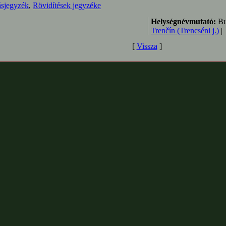
ásjegyzék
,
Rövidítések jegyzéke
Helységnévmutató:
Bu
Trenčín (Trencséni j.)
|
[
Vissza
]