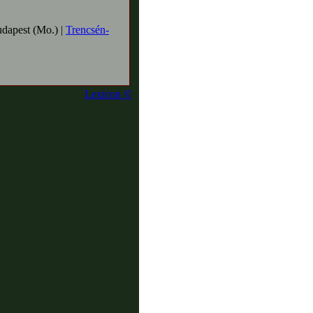
dapest (Mo.) |
Trencsén-
Lexicon ©