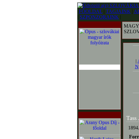
FŐOLDAL
|
TAGJAINK
|
A
|
SZPONZORAINK
|
MAGY
SZLO
|
N
Tass 
1894.
Forr