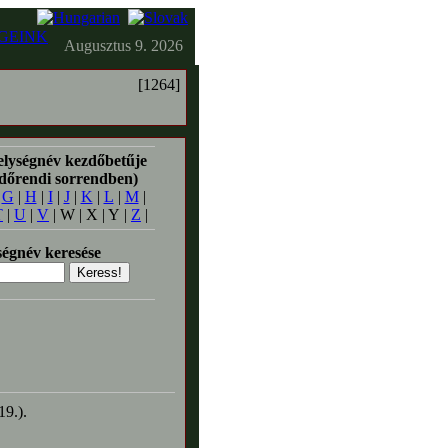
GEINK
Augusztus 9. 2026
[1264]
elységnév kezdőbetűje
időrendi sorrendben)
|
G
|
H
|
I
|
J
|
K
|
L
|
M
|
T
|
U
|
V
| W | X | Y |
Z
|
égnév keresése
19.).