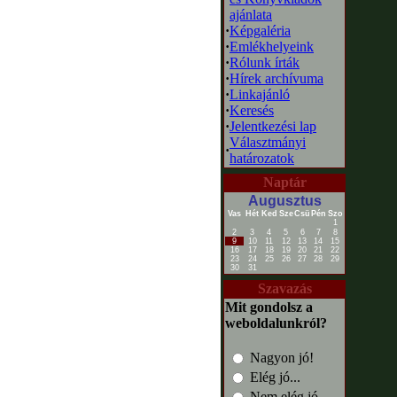
ajánlata
·
Képgaléria
·
Emlékhelyeink
·
Rólunk írták
·
Hírek archívuma
·
Linkajánló
·
Keresés
·
Jelentkezési lap
Választmányi
·
határozatok
Naptár
Augusztus
Vas
Hét
Ked
Sze
Csü
Pén
Szo
1
2
3
4
5
6
7
8
9
10
11
12
13
14
15
16
17
18
19
20
21
22
23
24
25
26
27
28
29
30
31
Szavazás
Mit gondolsz a
weboldalunkról?
Nagyon jó!
Elég jó...
Nem elég jó...