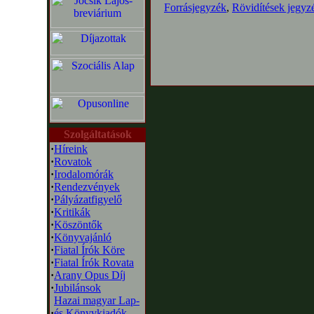
Forrásjegyzék
,
Rövidítések jegyz
Szolgáltatások
·
Híreink
·
Rovatok
·
Irodalomórák
·
Rendezvények
·
Pályázatfigyelő
·
Kritikák
·
Köszöntők
·
Könyvajánló
·
Fiatal Írók Köre
·
Fiatal Írók Rovata
·
Arany Opus Díj
·
Jubilánsok
Hazai magyar Lap-
·
és Könyvkiadók