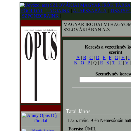
FŐOLDAL
|
TAGJAINK
|
ALAPSZABÁLY
|
TISZTSÉ
|
SZPONZORAINK
|
MAGYAR IRODALMI HAGYOM
SZLOVÁKIÁBAN A-Z
Keresés a vezetéknév k
szerint
|
A
|
B
|
C
|
D
|
E
|
F
|
G
|
H
|
I
N
|
O
|
P
| Q |
R
|
S
|
T
|
U
|
V
Személynév keres
Tatai János
1725. márc. 9-én Nemesócsán halt m
Forrás:
ÚMIL