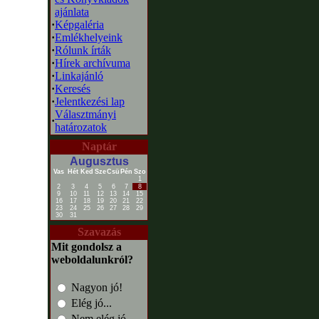
ajánlata
·
Képgaléria
·
Emlékhelyeink
·
Rólunk írták
·
Hírek archívuma
·
Linkajánló
·
Keresés
·
Jelentkezési lap
Választmányi
·
határozatok
Naptár
Augusztus
Vas
Hét
Ked
Sze
Csü
Pén
Szo
1
2
3
4
5
6
7
8
9
10
11
12
13
14
15
16
17
18
19
20
21
22
23
24
25
26
27
28
29
30
31
Szavazás
Mit gondolsz a
weboldalunkról?
Nagyon jó!
Elég jó...
Nem elég jó...