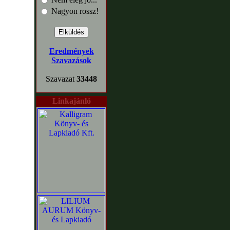
Nagyon rossz!
Eredmények
Szavazások
Szavazat
33448
Linkajánló