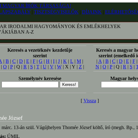
LAPSZABÁLY
|
TISZTSÉGVISELŐK
|
DÍJAINK
|
ELÉRHETŐSÉ
AR IRODALMI HAGYOMÁNYOK ÉS EMLÉKHELYEK
VÁKIÁBAN A-Z
Keresés a vezetéknév kezdetűje
Keresés a magyar h
szerint
szerint (emelkedő 
A
|
B
|
C
|
D
|
E
|
F
|
G
|
H
|
I
|
J
|
K
|
L
|
M
|
|
A
|
B
|
C
|
D
|
E
|
F
|
O
|
P
| Q |
R
|
S
|
T
|
U
|
V
|
W
| X | Y |
Z
|
N
|
O
|
P
| Q |
R
|
S
|
Személynév keresése
Magyar helys
[
Vissza
]
ée József
 márc. 13-án szül. Vágújhelyen Thomée József költő, író (megh. Bp., 
ás:
ÚMIL