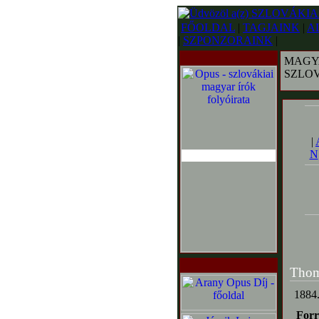
FŐOLDAL
|
TAGJAINK
|
A
|
SZPONZORAINK
|
MAGY
SZLO
|
N
Thom
1884.
Forr