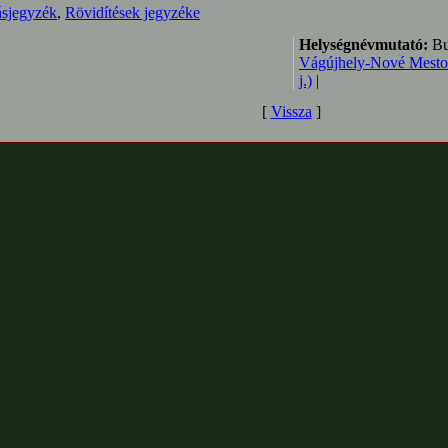
ásjegyzék
,
Rövidítések jegyzéke
Helységnévmutató:
Bu
Vágújhely-Nové Mesto
j.)
|
[
Vissza
]