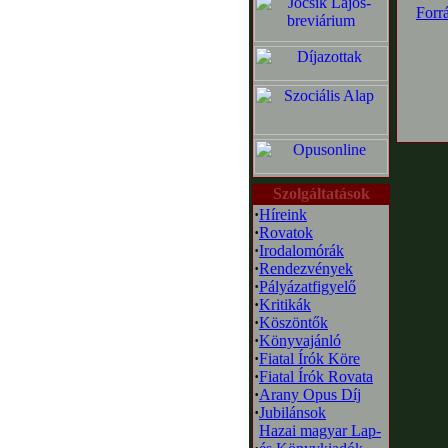
Forr
Szolgáltatások
·
Híreink
·
Rovatok
·
Irodalomórák
·
Rendezvények
·
Pályázatfigyelő
·
Kritikák
·
Köszöntők
·
Könyvajánló
·
Fiatal Írók Köre
·
Fiatal Írók Rovata
·
Arany Opus Díj
·
Jubilánsok
Hazai magyar Lap-