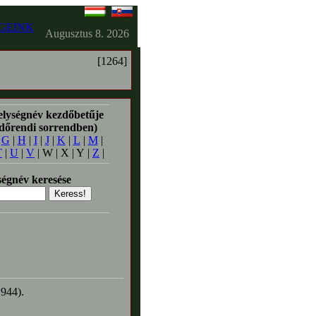
GEINK
Augusztus 8. 2026
[1264]
elységnév kezdőbetűje
időrendi sorrendben)
|
G
|
H
|
I
|
J
|
K
|
L
|
M
|
T
|
U
|
V
| W | X | Y |
Z
|
égnév keresése
1944).