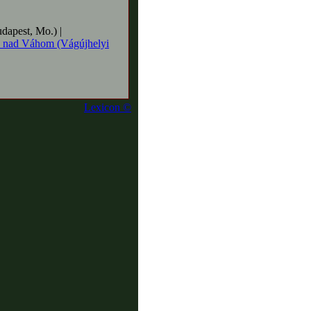
dapest, Mo.) |
 nad Váhom (Vágújhelyi
Lexicon ©