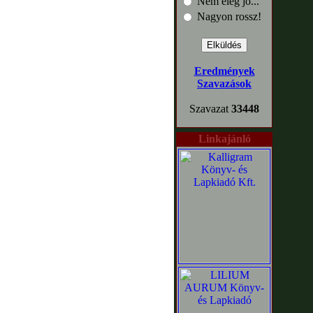
Nem elég jó...
Nagyon rossz!
Eredmények
Szavazások
Szavazat
33448
Linkajánló