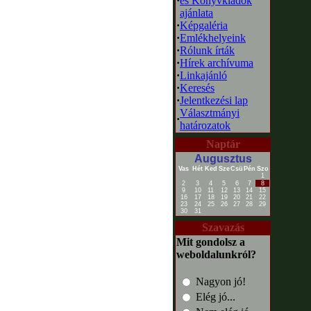
·
és Könyvkiadók
ajánlata
·
Képgaléria
·
Emlékhelyeink
·
Rólunk írták
·
Hírek archívuma
·
Linkajánló
·
Keresés
·
Jelentkezési lap
Választmányi
·
határozatok
Naptár
Augusztus
Vas
Hét
Ked
Sze
Csü
Pén
Szo
1
2
3
4
5
6
7
8
9
10
11
12
13
14
15
16
17
18
19
20
21
22
23
24
25
26
27
28
29
30
31
Szavazás
Mit gondolsz a
weboldalunkról?
Nagyon jó!
Elég jó...