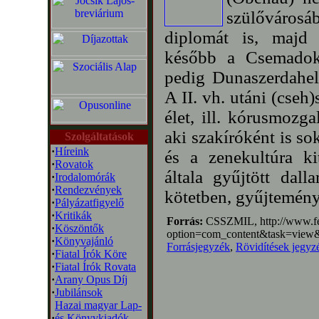
szülővárosá
diplomát is, majd 
később a Csemadok 
pedig Dunaszerdahel
A II. vh. utáni (cseh
élet, ill. kórusmozg
aki szakíróként is so
Szolgáltatások
·
Híreink
és a zenekultúra ki
·
Rovatok
általa gyűjtött dall
·
Irodalomórák
·
Rendezvények
kötetben, gyűjtemény
·
Pályázatfigyelő
·
Kritikák
Forrás:
CSSZMIL, http://www.fe
·
Köszöntők
option=com_content&task=view
·
Könyvajánló
Forrásjegyzék
,
Rövidítések jegyz
·
Fiatal Írók Köre
·
Fiatal Írók Rovata
·
Arany Opus Díj
·
Jubilánsok
Hazai magyar Lap-
·
és Könyvkiadók