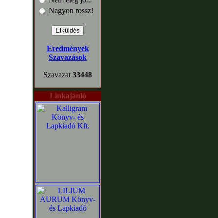
Nagyon rossz!
Eredmények
Szavazások
Szavazat
33448
Linkajánló