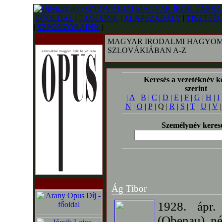
FŐOLDAL
|
TAGJAINK
|
ALAPSZABÁLY
|
TISZTSÉ
|
SZPONZORAINK
|
MAGYAR IRODALMI HAGYOM
SZLOVÁKIÁBAN A-Z
Keresés a vezetéknév k
szerint
|
A
|
B
|
C
|
D
|
E
|
F
|
G
|
H
|
I
N
|
O
|
P
| Q |
R
|
S
|
T
|
U
|
V
Személynév keres
Ág Tibor
1928. ápr.
(Obenau) nép