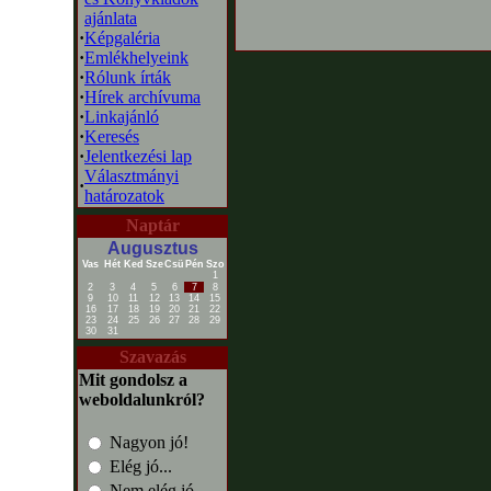
ajánlata
·
Képgaléria
·
Emlékhelyeink
·
Rólunk írták
·
Hírek archívuma
·
Linkajánló
·
Keresés
·
Jelentkezési lap
Választmányi
·
határozatok
Naptár
Augusztus
Vas
Hét
Ked
Sze
Csü
Pén
Szo
1
2
3
4
5
6
7
8
9
10
11
12
13
14
15
16
17
18
19
20
21
22
23
24
25
26
27
28
29
30
31
Szavazás
Mit gondolsz a
weboldalunkról?
Nagyon jó!
Elég jó...
Nem elég jó...