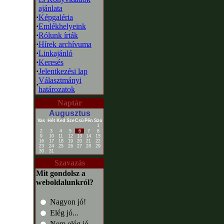
ajánlata
·
Képgaléria
·
Emlékhelyeink
·
Rólunk írták
·
Hírek archívuma
·
Linkajánló
·
Keresés
·
Jelentkezési lap
Választmányi
·
határozatok
Naptár
Augusztus
Vas
Hét
Ked
Sze
Csü
Pén
Szo
1
2
3
4
5
6
7
8
9
10
11
12
13
14
15
16
17
18
19
20
21
22
23
24
25
26
27
28
29
30
31
Szavazás
Mit gondolsz a
weboldalunkról?
Nagyon jó!
Elég jó...
Nem elég jó...