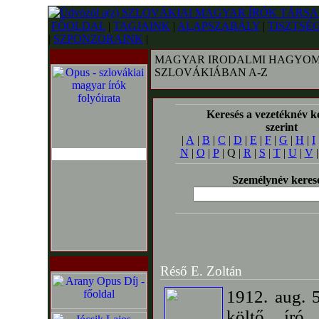
FŐOLDAL
|
TAGJAINK
|
ALAPSZABÁLY
|
TISZTSÉ
|
SZPONZORAINK
|
MAGYAR IRODALMI HAGYOM
SZLOVÁKIÁBAN A-Z
Keresés a vezetéknév k
szerint
|
A
|
B
|
C
|
D
|
E
|
F
|
G
|
H
|
I
N
|
O
|
P
| Q |
R
|
S
|
T
|
U
|
V
Személynév keres
Réső E. Zoltán
1912. aug. 
költő, író