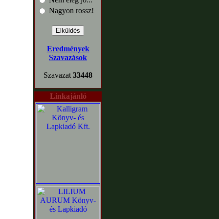
Nagyon rossz!
Eredmények
Szavazások
Szavazat
33448
Linkajánló