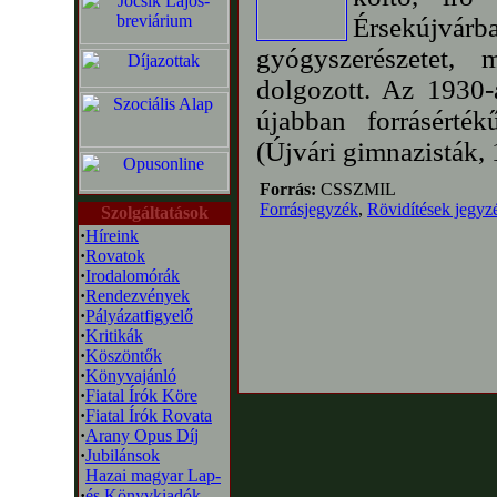
Érsekújvár
gyógyszerészetet, 
dolgozott. Az 1930-
újabban forrásérték
(Újvári gimnazisták, 
Forrás:
CSSZMIL
Forrásjegyzék
,
Rövidítések jegyz
Szolgáltatások
·
Híreink
·
Rovatok
·
Irodalomórák
·
Rendezvények
·
Pályázatfigyelő
·
Kritikák
·
Köszöntők
·
Könyvajánló
·
Fiatal Írók Köre
·
Fiatal Írók Rovata
·
Arany Opus Díj
·
Jubilánsok
Hazai magyar Lap-
·
és Könyvkiadók