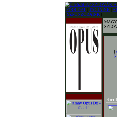
FŐOLDAL
|
TAGJAINK
|
A
|
SZPONZORAINK
|
MAGY
SZLO
|
N
Riedl