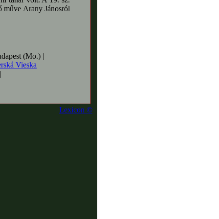
 fő műve Arany Jánosról
dapest (Mo.) |
rská Vieska
|
Lexicon ©