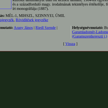
és a századforduló magy. irodalmának tekintélyes értékelője,
írt monográfiája (1887).
ás:
MÉL-1, MIHSZL, SZINNYEI, ÚMIL
ásjegyzék
,
Rövidítések jegyzéke
mutató:
Arany János
|
Riedl Szende
|
Helységnévmutató:
Bu
Garamladomér-Ladome
(Garamszentkereszti j.)
[
Vissza
]