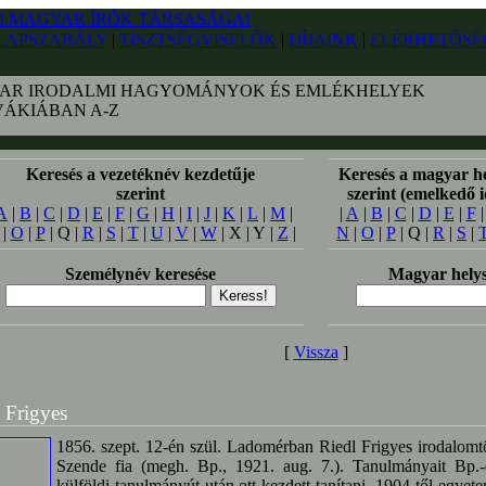
LAPSZABÁLY
|
TISZTSÉGVISELŐK
|
DÍJAINK
|
ELÉRHETŐSÉ
AR IRODALMI HAGYOMÁNYOK ÉS EMLÉKHELYEK
VÁKIÁBAN A-Z
Keresés a vezetéknév kezdetűje
Keresés a magyar h
szerint
szerint (emelkedő 
A
|
B
|
C
|
D
|
E
|
F
|
G
|
H
|
I
|
J
|
K
|
L
|
M
|
|
A
|
B
|
C
|
D
|
E
|
F
|
O
|
P
| Q |
R
|
S
|
T
|
U
|
V
|
W
| X | Y |
Z
|
N
|
O
|
P
| Q |
R
|
S
|
Személynév keresése
Magyar helys
[
Vissza
]
 Frigyes
1856. szept. 12-én szül. Ladomérban Riedl Frigyes irodalomtö
Szende fia (megh. Bp., 1921. aug. 7.). Tanulmányait Bp.-
külföldi tanulmányút után ott kezdett tanítani, 1904-től egyete