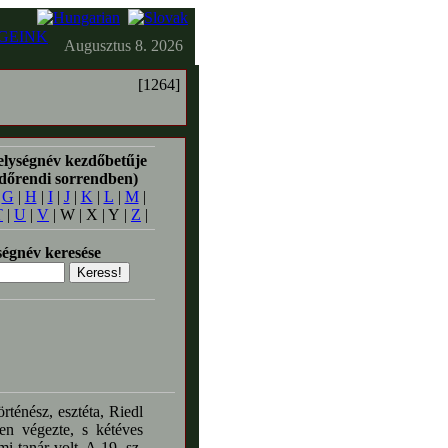
GEINK
Augusztus 8. 2026
[1264]
elységnév kezdőbetűje
időrendi sorrendben)
|
G
|
H
|
I
|
J
|
K
|
L
|
M
|
T
|
U
|
V
| W | X | Y |
Z
|
égnév keresése
rténész, esztéta, Riedl
en végezte, s kétéves
mi tanár volt. A 19. sz.