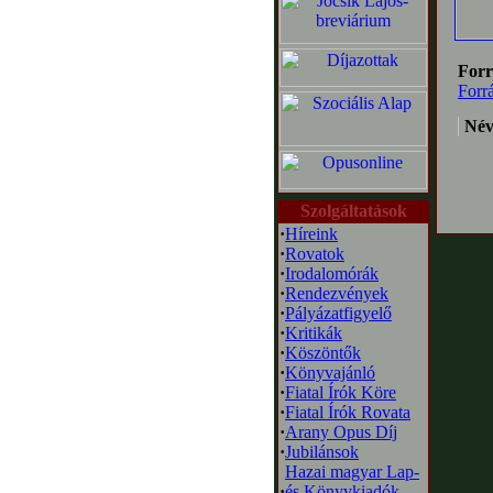
Forr
Forr
Név
Szolgáltatások
·
Híreink
·
Rovatok
·
Irodalomórák
·
Rendezvények
·
Pályázatfigyelő
·
Kritikák
·
Köszöntők
·
Könyvajánló
·
Fiatal Írók Köre
·
Fiatal Írók Rovata
·
Arany Opus Díj
·
Jubilánsok
Hazai magyar Lap-
·
és Könyvkiadók