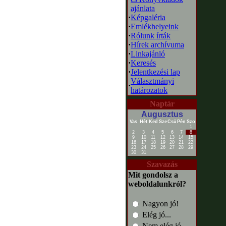
ajánlata
·
Képgaléria
·
Emlékhelyeink
·
Rólunk írták
·
Hírek archívuma
·
Linkajánló
·
Keresés
·
Jelentkezési lap
Választmányi
·
határozatok
Naptár
Augusztus
Vas
Hét
Ked
Sze
Csü
Pén
Szo
1
2
3
4
5
6
7
8
9
10
11
12
13
14
15
16
17
18
19
20
21
22
23
24
25
26
27
28
29
30
31
Szavazás
Mit gondolsz a
weboldalunkról?
Nagyon jó!
Elég jó...
Nem elég jó...