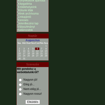
Könyvkiadók ajánlata
·
Képgaléria
·
Emlékhelyeink
·
Rólunk írták
·
Hírek archívuma
·
Linkajánló
·
Keresés
·
Jelentkezési lap
Választmányi
·
határozatok
Naptár
Augusztus
Vas
Hét
Ked
Sze
Csü
Pén
Szo
1
2
3
4
5
6
7
8
9
10
11
12
13
14
15
16
17
18
19
20
21
22
23
24
25
26
27
28
29
30
31
Szavazás
Mit gondolsz a
weboldalunkról?
Nagyon jó!
Elég jó...
Nem elég jó...
Nagyon rossz!