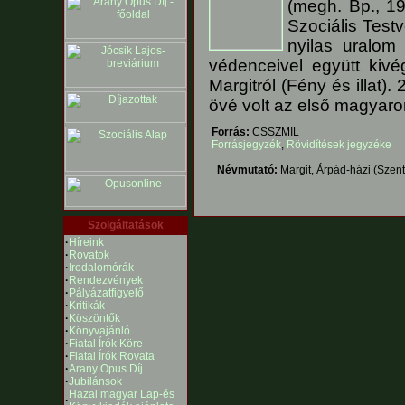
(megh. Bp., 19
Szociális Test
nyilas uralom 
védenceivel együtt kivég
Margitról (Fény és illat
övé volt az első magyaror
Forrás:
CSSZMIL
Forrásjegyzék
,
Rövidítések jegyzéke
Névmutató:
Margit, Árpád-házi (Szent)
Szolgáltatások
·
Híreink
·
Rovatok
·
Irodalomórák
·
Rendezvények
·
Pályázatfigyelő
·
Kritikák
·
Köszöntők
·
Könyvajánló
·
Fiatal Írók Köre
·
Fiatal Írók Rovata
·
Arany Opus Díj
·
Jubilánsok
Hazai magyar Lap-és
·