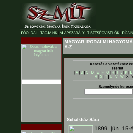
FŐOLDAL
|
TAGJAINK
|
ALAPSZABÁLY
|
TISZTSÉGVISELŐK
|
DÍJAI
MAGYAR IRODALMI HAGYOMÁ
A-Z
Keresés a vezetéknév ke
szerint
|
A
|
B
|
C
|
D
|
E
|
F
|
G
|
H
|
I
|
J
|
K
|
L
R
|
S
|
T
|
U
|
V
|
W
| X | 
Személynév keresé
Schalkház Sára
1899. jún. 15-