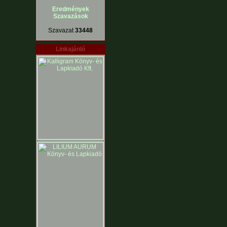
Eredmények
Szavazások
Szavazat
33448
Linkajánló