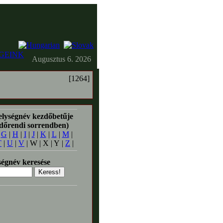
GEINK
Augusztus 6. 2026
[1264]
elységnév kezdőbetűje
időrendi sorrendben)
|
G
|
H
|
I
|
J
|
K
|
L
|
M
|
T
|
U
|
V
| W | X | Y |
Z
|
égnév keresése