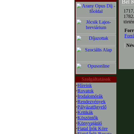
Bél 
1717.
1782.
törté
Forr
Forr
Név
Szolgáltatások
·
Híreink
·
Rovatok
·
Irodalomórák
·
Rendezvények
·
Pályázatfigyelő
·
Kritikák
·
Köszöntők
·
Könyvajánló
·
Fiatal Írók Köre
·
Fiatal Írók Rovata