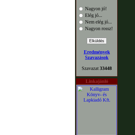
Nagyon jó!
Elég jó...
Nem elég jó...
Nagyon rossz!
Eredmények
Szavazások
Szavazat
33448
Linkajánló