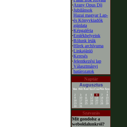
·
Arany Opus Díj
·
Jubilánsok
Hazai magyar Lap-
·
és Könyvkiadók
ajánlata
·
Képgaléria
·
Emlékhelyeink
·
Rólunk írták
·
Hírek archívuma
·
Linkajánló
·
Keresés
·
Jelentkezési lap
Választmányi
·
határozatok
Naptár
Augusztus
Vas
Hét
Ked
Sze
Csü
Pén
Szo
1
2
3
4
5
6
7
8
9
10
11
12
13
14
15
16
17
18
19
20
21
22
23
24
25
26
27
28
29
30
31
Szavazás
Mit gondolsz a
weboldalunkról?