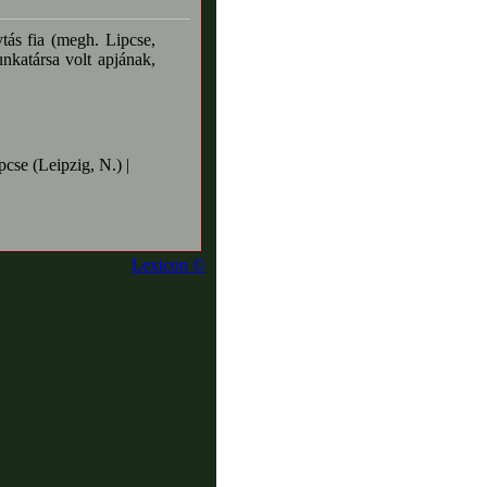
tás fia (megh. Lipcse,
nkatársa volt apjának,
cse (Leipzig, N.) |
Lexicon ©