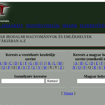
LAPSZABÁLY
|
TISZTSÉGVISELŐK
|
DÍJAINK
|
ELÉRHETŐSÉ
AR IRODALMI HAGYOMÁNYOK ÉS EMLÉKHELYEK
VÁKIÁBAN A-Z
Keresés a vezetéknév kezdetűje
Keresés a magyar h
szerint
szerint (emelkedő 
A
|
B
|
C
|
D
|
E
|
F
|
G
|
H
|
I
|
J
|
K
|
L
|
M
|
|
A
|
B
|
C
|
D
|
E
|
F
|
O
|
P
| Q |
R
|
S
|
T
|
U
|
V
|
W
| X | Y |
Z
|
N
|
O
|
P
| Q |
R
|
S
|
Személynév keresése
Magyar helys
[
Vissza
]