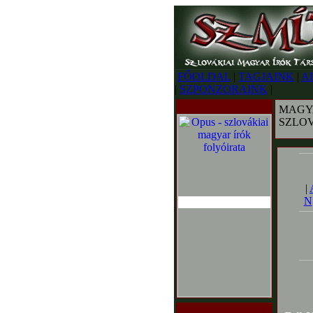
FŐOLDAL
|
TAGJAINK
|
A
|
SZPONZORAINK
|
MAGY
SZLO
|
N