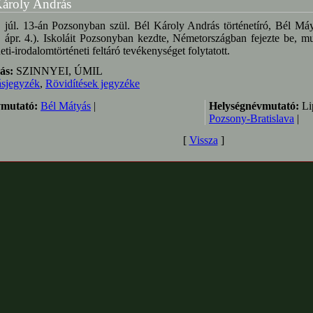
Károly András
 júl. 13-án Pozsonyban szül. Bél Károly András történetíró, Bél Máy
 ápr. 4.). Iskoláit Pozsonyban kezdte, Németországban fejezte be, mu
neti-irodalomtörténeti feltáró tevékenységet folytatott.
ás:
SZINNYEI, ÚMIL
ásjegyzék
,
Rövidítések jegyzéke
mutató:
Bél Mátyás
|
Helységnévmutató:
Lip
Pozsony-Bratislava
|
[
Vissza
]