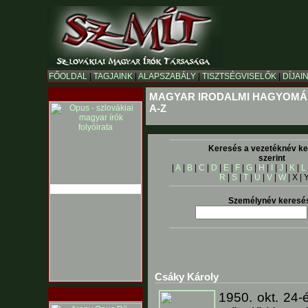
FŐOLDAL
|
TAGJAINK
|
ALAPSZABÁLY
|
TISZTSÉGVISELŐK
|
DÍJAI
MAGYAR IRODALMI HAGYOMÁ
A-Z
Keresés a vezetéknév ke
szerint
|
A
|
B
|
C
|
D
|
E
|
F
|
G
|
H
|
I
|
J
|
K
|
L
R
|
S
|
T
|
U
|
V
|
W
| X | 
Személynév keresé
Csáky Károly
1950. okt. 24-