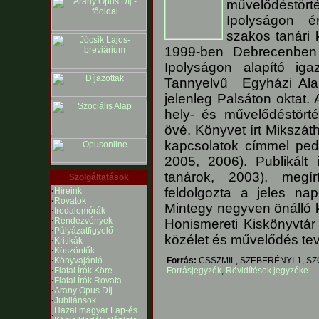
művelődéstör
Ipolyságon ér
szakos tanári 
1999-ben Debrecenben e
Ipolyságon alapító ig
Tannyelvű Egyházi Ala
jelenleg Palsáton oktat. 
hely- és művelődéstörté
övé. Könyvet írt Mikszát
kapcsolatok címmel pedi
2005, 2006). Publikált 
tanárok, 2003), megír
Szolgáltatások
feldolgozta a jeles na
·
Híreink
·
Rovatok
Mintegy negyven önálló k
·
Irodalomórák
·
Rendezvények
Honismereti Kiskönyvtár
·
Pályázatfigyelő
közélet és művelődés tev
·
Kritikák
·
Köszöntők
·
Könyvajánló
Forrás:
CSSZMIL, SZEBERÉNYI-1, S
·
Fiatal Írók Köre
Forrásjegyzék
,
Rövidítések jegyzéke
·
Fiatal Írók Rovata
·
Arany Opus Díj
·
Jubilánsok
Hazai magyar Lap-és
·