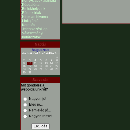
Könyvkiadók ajánlata
·
Képgaléria
·
Emlékhelyeink
·
Rólunk írták
·
Hírek archívuma
·
Linkajánló
·
Keresés
·
Jelentkezési lap
Választmányi
·
határozatok
Naptár
Augusztus
Vas
Hét
Ked
Sze
Csü
Pén
Szo
1
2
3
4
5
6
7
8
9
10
11
12
13
14
15
16
17
18
19
20
21
22
23
24
25
26
27
28
29
30
31
Szavazás
Mit gondolsz a
weboldalunkról?
Nagyon jó!
Elég jó...
Nem elég jó...
Nagyon rossz!