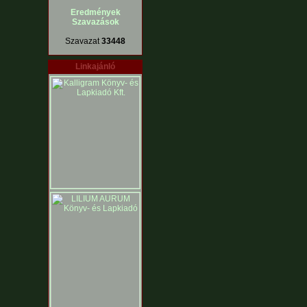
Eredmények
Szavazások
Szavazat
33448
Linkajánló