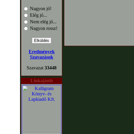
Nagyon jó!
Elég jó...
Nem elég jó...
Nagyon rossz!
Eredmények
Szavazások
Szavazat
33448
Linkajánló