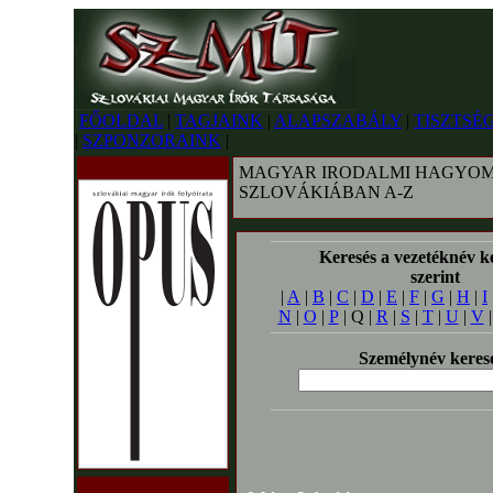
FŐOLDAL
|
TAGJAINK
|
ALAPSZABÁLY
|
TISZTSÉ
|
SZPONZORAINK
|
MAGYAR IRODALMI HAGYOM
SZLOVÁKIÁBAN A-Z
Keresés a vezetéknév k
szerint
|
A
|
B
|
C
|
D
|
E
|
F
|
G
|
H
|
I
N
|
O
|
P
| Q |
R
|
S
|
T
|
U
|
V
Személynév keres