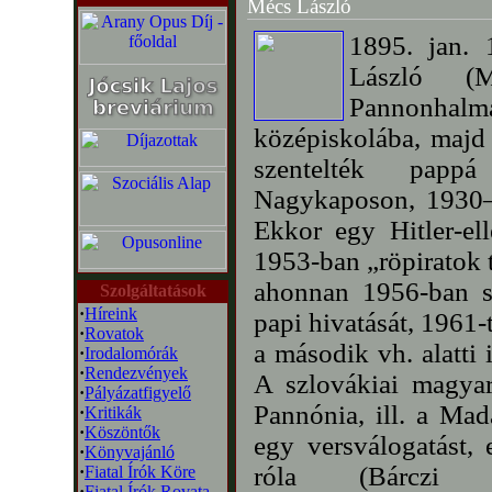
Mécs László
1895. jan. 
László (M
Pannonhal
középiskolába, majd 
szentelték papp
Nagykaposon, 1930–
Ekkor egy Hitler-ell
1953-ban „röpiratok t
ahonnan 1956-ban sz
Szolgáltatások
·
Híreink
papi hivatását, 1961-t
·
Rovatok
a második vh. alatti 
·
Irodalomórák
·
Rendezvények
A szlovákiai magyar
·
Pályázatfigyelő
Pannónia, ill. a Mad
·
Kritikák
·
Köszöntők
egy versválogatást, 
·
Könyvajánló
róla (Bárczi Z
·
Fiatal Írók Köre
·
Fiatal Írók Rovata