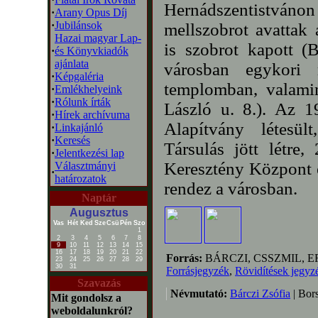
Hernádszentistváno
·
Arany Opus Díj
·
Jubilánsok
mellszobrot avattak 
Hazai magyar Lap-
is szobrot kapott (
·
és Könyvkiadók
ajánlata
városban egykori 
·
Képgaléria
templomban, valamin
·
Emlékhelyeink
·
Rólunk írták
László u. 8.). Az 1
·
Hírek archívuma
Alapítvány létesü
·
Linkajánló
·
Keresés
Társulás jött létre
·
Jelentkezési lap
Keresztény Központ 
Választmányi
·
határozatok
rendez a városban.
Naptár
Augusztus
Vas
Hét
Ked
Sze
Csü
Pén
Szo
1
2
3
4
5
6
7
8
9
10
11
12
13
14
15
16
17
18
19
20
21
22
Forrás:
BÁRCZI, CSSZMIL, E
23
24
25
26
27
28
29
30
31
Forrásjegyzék
,
Rövidítések jegyz
Szavazás
Névmutató:
Bárczi Zsófia
| Bors
Mit gondolsz a
weboldalunkról?