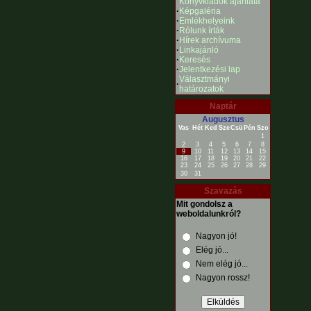
Könyvkiadók ajánlata
·
Képgaléria
·
Emlékhelyeink
·
Rólunk írták
·
Hírek archívuma
·
Linkajánló
·
Keresés
·
Jelentkezési lap
Választmányi
·
határozatok
Naptár
Augusztus
Vas
Hét
Ked
Sze
Csü
Pén
Szo
1
2
3
4
5
6
7
8
9
10
11
12
13
14
15
16
17
18
19
20
21
22
23
24
25
26
27
28
29
30
31
Szavazás
Mit gondolsz a
weboldalunkról?
Nagyon jó!
Elég jó...
Nem elég jó...
Nagyon rossz!