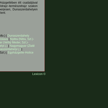
házgellében élt családjával
öldrajz–természetrajz szakon
erjesen, Dunaszerdahelyen
lent.
Mo.) |
Dunaszerdahely
tislava
|
Nyitra (Nitra, Szl.)-
 (Veľký Meder, Szl.)-
yi j.)
|
Nagymagyar (Zlaté
naszerdahelyi j.)
|
zl.) |
Egyházgelle-Holice
Lexicon ©