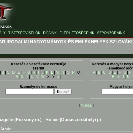
ÁLY
|
TISZTSÉGVISELŐK
|
DÍJAINK
|
ELÉRHETŐSÉGEINK
|
SZPONZORAINK
|
R IRODALMI HAGYOMÁNYOK ÉS EMLÉKHELYEK SZLOVÁK
Keresés a vezetéknév kezdetűje
Keresés a magyar helys
szerint
(emelkedő időr
|
B
|
C
|
D
|
E
|
F
|
G
|
H
|
I
|
J
|
K
|
L
|
M
|
N
|
O
|
P
| Q |
|
A
|
B
|
C
|
D
|
E
|
F
|
G
|
H
R
|
S
|
T
|
U
|
V
|
W
| X | Y |
Z
|
R
|
S
|
T
|
U
|
Személynév keresése
Magyar helys
[
Vissza
]
zgelle (Pozsony m.) - Holice (Dunaszerdahelyi j.)
g Árpád