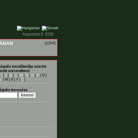
Augusztus 9. 2026
IÁBAN
[1264]
égnév kezdőbetűje szerint
endi sorrendben)
|
I
|
J
|
K
|
L
|
M
|
N
|
O
|
P
| Q |
V
| W | X | Y |
Z
|
égnév keresése