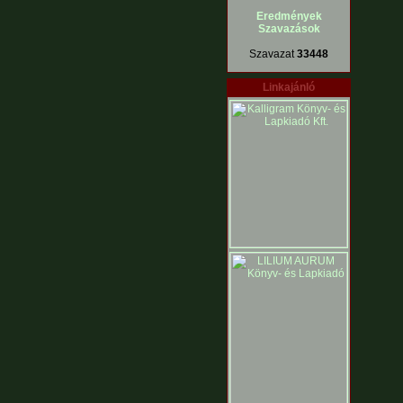
Eredmények
Szavazások
Szavazat
33448
Linkajánló