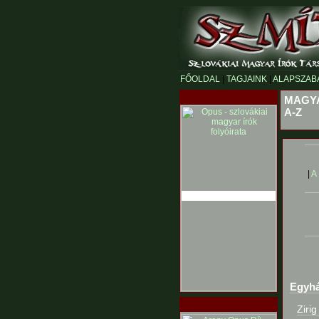
FŐOLDAL
|
TAGJAINK
|
ALAPSZAB
MAGYA
A-Z
|
A
Egyhá
Ziri