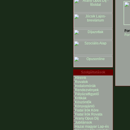
For
For
Szolgáltatások
·
Híreink
·
Rovatok
·
Irodalomórák
·
Rendezvények
·
Pályázatfigyelő
·
Kritikák
·
Köszöntők
·
Könyvajánló
·
Fiatal Írók Köre
·
Fiatal Írók Rovata
·
Arany Opus Díj
·
Jubilánsok
Hazai magyar Lap-és
·