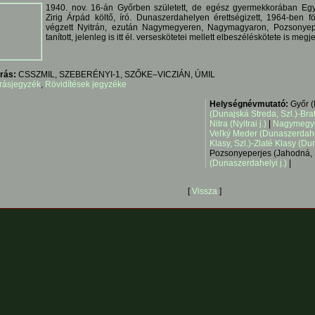
1940. nov. 16-án Győrben született, de egész gyermekkorában Egy
Zirig Árpád költő, író. Dunaszerdahelyen érettségizett, 1964-ben f
végzett Nyitrán, ezután Nagymegyeren, Nagymagyaron, Pozsonyep
tanított, jelenleg is itt él. verseskötetei mellett elbeszéléskötete is megje
rás:
CSSZMIL, SZEBERÉNYI-1, SZŐKE–VICZIÁN, ÚMIL
rásjegyzék
,
Rövidítések jegyzéke
Helységnévmutató:
Győr (
(Dunajská Streda, Szl.)-Bra
Nitra (Nyitrai j.)
|
Nagymegyer
Veľký Meder (Dunaszerdahel
Klasy, Szl.)-Zlaté Klasy (Du
Pozsonyeperjes (Jahodná, S
(Dunaszerdahelyi j.)
|
[
Vissza
]