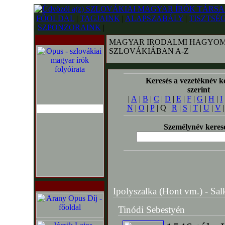
FŐOLDAL
|
TAGJAINK
|
ALAPSZABÁLY
|
TISZTSÉ
|
SZPONZORAINK
|
MAGYAR IRODALMI HAGYOM
SZLOVÁKIÁBAN A-Z
Keresés a vezetéknév k
szerint
|
A
|
B
|
C
|
D
|
E
|
F
|
G
|
H
|
I
N
|
O
|
P
| Q |
R
|
S
|
T
|
U
|
V
Személynév keres
Ipolyszalka (Hont vm.) - Salk
Tinódi Sebestyén