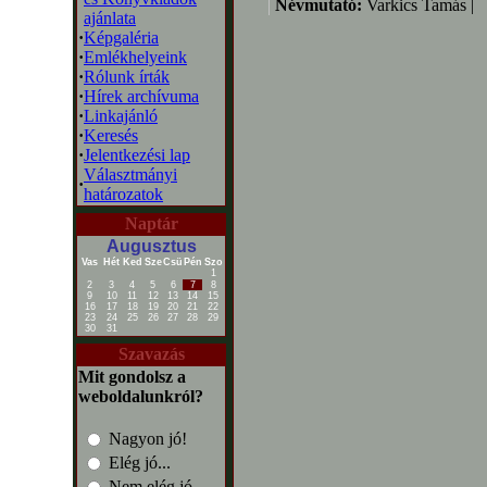
Névmutató:
Varkics Tamás |
ajánlata
·
Képgaléria
·
Emlékhelyeink
·
Rólunk írták
·
Hírek archívuma
·
Linkajánló
·
Keresés
·
Jelentkezési lap
Választmányi
·
határozatok
Naptár
Augusztus
Vas
Hét
Ked
Sze
Csü
Pén
Szo
1
2
3
4
5
6
7
8
9
10
11
12
13
14
15
16
17
18
19
20
21
22
23
24
25
26
27
28
29
30
31
Szavazás
Mit gondolsz a
weboldalunkról?
Nagyon jó!
Elég jó...
Nem elég jó...