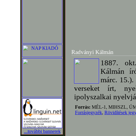
Radványi Kálmán
1887. okt
Kálmán ír
márc. 15.).
verseket írt, ny
ipolyszalkai nyelvj
Forrás:
MÉL-1, MIHSZL, Ú
Forrásjegyzék
,
Rövidítések jeg
...további bannerek