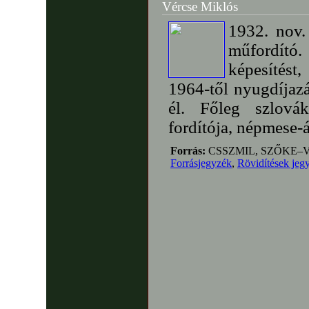
Vércse Miklós
1932. nov.
műfordít
képesítés
1964-től nyugdíjazá
él. Főleg szlová
fordítója, népmese-á
Forrás:
CSSZMIL, SZŐKE–
Forrásjegyzék
,
Rövidítések jeg