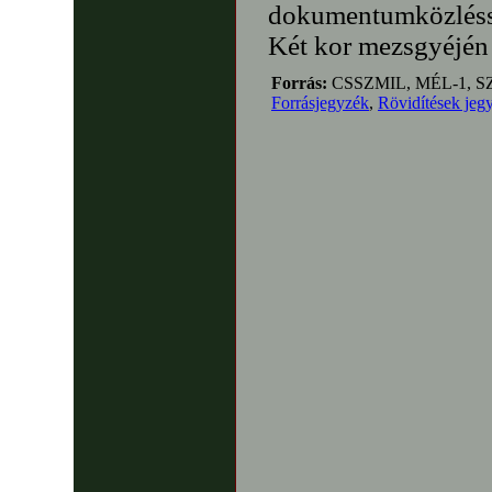
dokumentumközléss
Két kor mezsgyéjén
Forrás:
CSSZMIL, MÉL-1, S
Forrásjegyzék
,
Rövidítések jeg