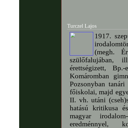
Turczel Lajos
1917. szep
irodalomtö
(megh. Ér
szülőfalujában, i
érettségizett, Bp
Komáromban gimná
Pozsonyban tanári o
főiskolai, majd egy
II. vh. utáni (cse
hatású kritikusa é
magyar irodalom-
eredménnyel, kors