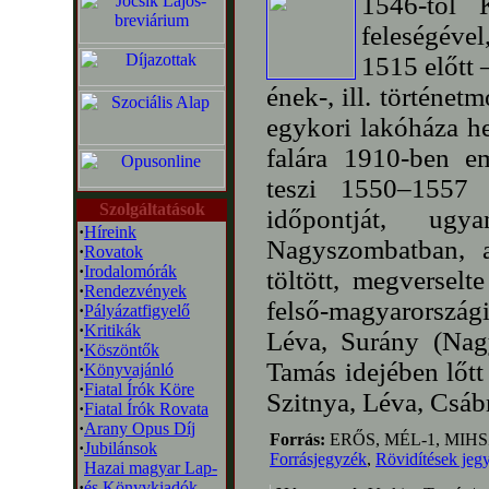
1546-tól 
feleségével
1515 előtt 
ének-, ill. történet
egykori lakóháza he
falára 1910-ben e
teszi 1550–1557 
Szolgáltatások
időpontját, ug
·
Híreink
Nagyszombatban, 
·
Rovatok
·
Irodalomórák
töltött, megverselt
·
Rendezvények
felső-magyarorszá
·
Pályázatfigyelő
·
Kritikák
Léva, Surány (Nagy
·
Köszöntők
Tamás idejében lőtt 
·
Könyvajánló
·
Fiatal Írók Köre
Szitnya, Léva, Csáb
·
Fiatal Írók Rovata
·
Arany Opus Díj
Forrás:
ERŐS, MÉL-1, MIHS
·
Jubilánsok
Forrásjegyzék
,
Rövidítések jeg
Hazai magyar Lap-
·
és Könyvkiadók