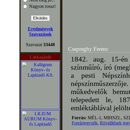
Nagyon rossz!
Eredmények
Szavazások
Szavazat
33448
Csepreghy Ferenc
Linkajánló
1842. aug. 15-én
színműíró, író (megh
a pesti Népszính
népszínműszerzője.
műkedvelők bemuta
telepedett le, 18
emléktáblával jelöl
Forrás:
MÉL-1, MIHSZL, SZ
Forrásjegyzék
,
Rövidítések jeg