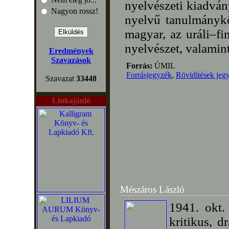
nyelvészeti kiadván
Nagyon rossz!
nyelvű tanulmánykö
magyar, az uráli–fi
nyelvészet, valamint
Eredmények
Szavazások
Forrás:
ÚMIL
Forrásjegyzék
,
Rövidítések jeg
Szavazat
33448
Linkajánló
Mészáros László
1941. okt.
kritikus, d