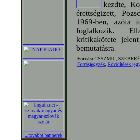
kezdte, K
érettségizett, Poz
1969-ben, azóta it
foglalkozik. Elb
kritikakötete jele
bemutatásra.
Forrás:
CSSZMIL, SZEBERÉ
Forrásjegyzék
,
Rövidítések jeg
...további bannerek