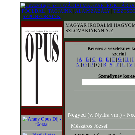
FŐOLDAL
|
TAGJAINK
|
ALAPSZABÁLY
|
TISZTSÉ
|
SZPONZORAINK
|
MAGYAR IRODALMI HAGYOM
SZLOVÁKIÁBAN A-Z
Keresés a vezetéknév k
szerint
|
A
|
B
|
C
|
D
|
E
|
F
|
G
|
H
|
I
N
|
O
|
P
| Q |
R
|
S
|
T
|
U
|
V
Személynév keres
Negyed (v. Nyitra vm.) - Ned
Mészáros József