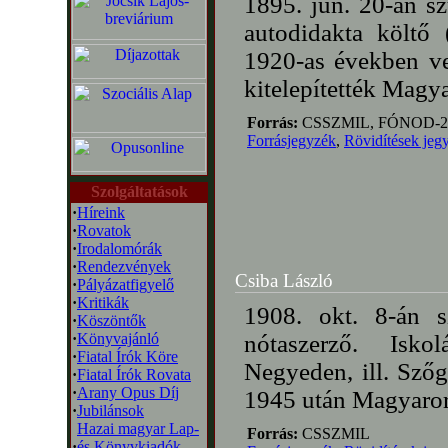
1895. jún. 20-án s
autodidakta költő 
1920-as években ve
kitelepítették Magy
Forrás:
CSSZMIL, FÓNOD-2
Forrásjegyzék
,
Rövidítések jeg
Szolgáltatások
·
Híreink
·
Rovatok
·
Irodalomórák
·
Rendezvények
Csiba László
·
Pályázatfigyelő
·
Kritikák
1908. okt. 8-án s
·
Köszöntők
·
Könyvajánló
nótaszerző. Isko
·
Fiatal Írók Köre
Negyeden, ill. Szőg
·
Fiatal Írók Rovata
·
Arany Opus Díj
1945 után Magyarorsz
·
Jubilánsok
Hazai magyar Lap-
Forrás:
CSSZMIL
·
és Könyvkiadók