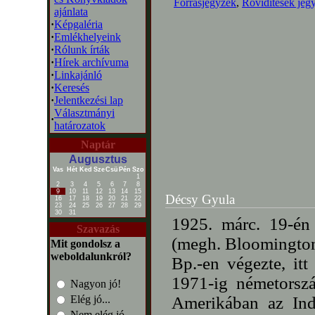
Forrásjegyzék
,
Rövidítések jeg
ajánlata
·
Képgaléria
·
Emlékhelyeink
·
Rólunk írták
·
Hírek archívuma
·
Linkajánló
·
Keresés
·
Jelentkezési lap
Választmányi
·
határozatok
Naptár
Augusztus
Vas
Hét
Ked
Sze
Csü
Pén
Szo
1
2
3
4
5
6
7
8
9
10
11
12
13
14
15
Décsy Gyula
16
17
18
19
20
21
22
23
24
25
26
27
28
29
30
31
1925. márc. 19-én
Szavazás
(megh. Bloomington
Mit gondolsz a
weboldalunkról?
Bp.-en végezte, it
1971-ig németorszá
Nagyon jó!
Elég jó...
Amerikában az Ind
Nem elég jó...