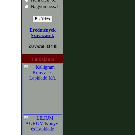
Nagyon rossz!
Eredmények
Szavazások
Szavazat
33448
Linkajánló