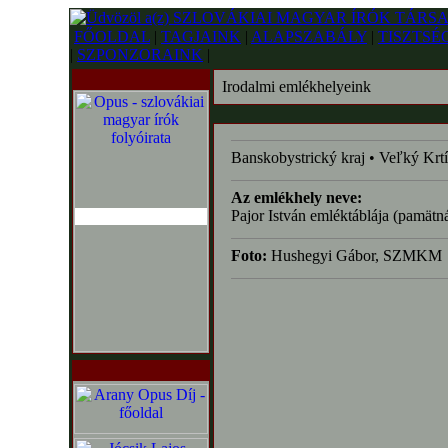
FŐOLDAL
|
TAGJAINK
|
ALAPSZABÁLY
|
TISZTSÉ
|
SZPONZORAINK
|
Irodalmi emlékhelyeink
Banskobystrický kraj • Veľký Krtí
Az emlékhely neve:
Pajor István emléktáblája (pamätná
Foto:
Hushegyi Gábor, SZMKM