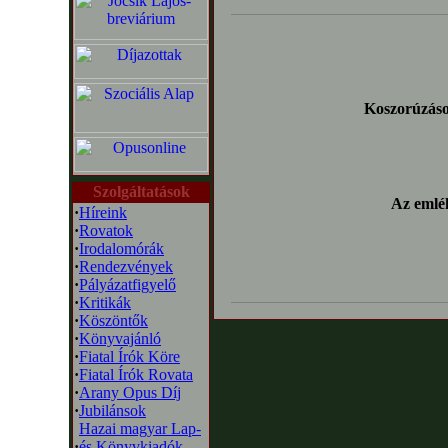
Koszorúzás
Szolgáltatások
Az emlé
·
Híreink
·
Rovatok
·
Irodalomórák
·
Rendezvények
·
Pályázatfigyelő
·
Kritikák
·
Köszöntők
·
Könyvajánló
·
Fiatal Írók Köre
·
Fiatal Írók Rovata
·
Arany Opus Díj
·
Jubilánsok
Hazai magyar Lap-
·
és Könyvkiadók