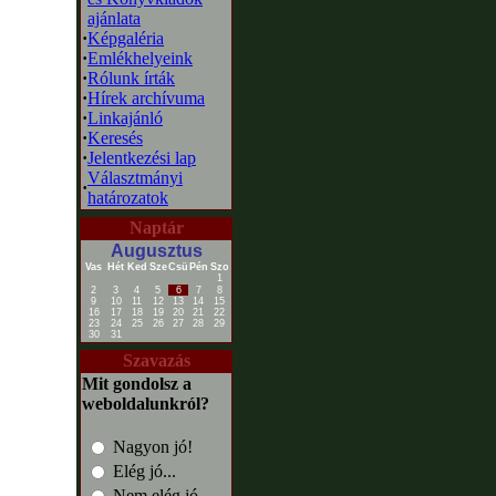
ajánlata
·
Képgaléria
·
Emlékhelyeink
·
Rólunk írták
·
Hírek archívuma
·
Linkajánló
·
Keresés
·
Jelentkezési lap
Választmányi
·
határozatok
Naptár
Augusztus
Vas
Hét
Ked
Sze
Csü
Pén
Szo
1
2
3
4
5
6
7
8
9
10
11
12
13
14
15
16
17
18
19
20
21
22
23
24
25
26
27
28
29
30
31
Szavazás
Mit gondolsz a
weboldalunkról?
Nagyon jó!
Elég jó...
Nem elég jó...