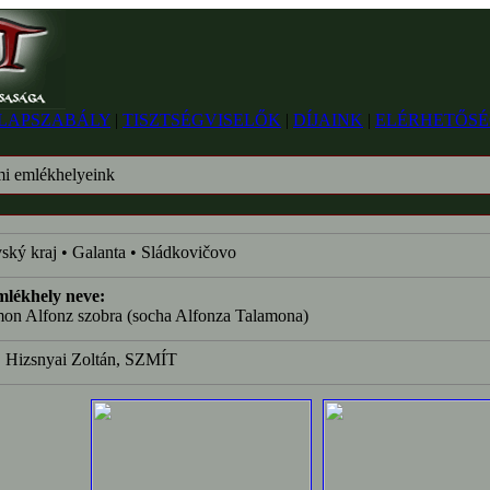
LAPSZABÁLY
|
TISZTSÉGVISELŐK
|
DÍJAINK
|
ELÉRHETŐSÉ
mi emlékhelyeink
ský kraj • Galanta • Sládkovičovo
mlékhely neve:
on Alfonz szobra (socha Alfonza Talamona)
:
Hizsnyai Zoltán, SZMÍT