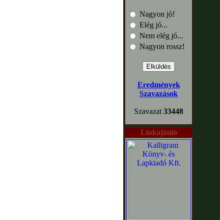
Nagyon jó!
Elég jó...
Nem elég jó...
Nagyon rossz!
Eredmények
Szavazások
Szavazat
33448
Linkajánló