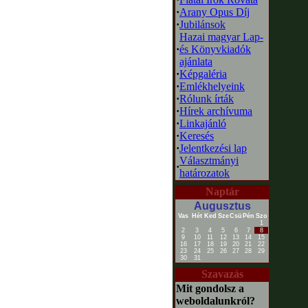
·
Arany Opus Díj
·
Jubilánsok
Hazai magyar Lap-
·
és Könyvkiadók
ajánlata
·
Képgaléria
·
Emlékhelyeink
·
Rólunk írták
·
Hírek archívuma
·
Linkajánló
·
Keresés
·
Jelentkezési lap
Választmányi
·
határozatok
Naptár
Augusztus
Vas
Hét
Ked
Sze
Csü
Pén
Szo
1
2
3
4
5
6
7
8
9
10
11
12
13
14
15
16
17
18
19
20
21
22
23
24
25
26
27
28
29
30
31
Szavazás
Mit gondolsz a
weboldalunkról?