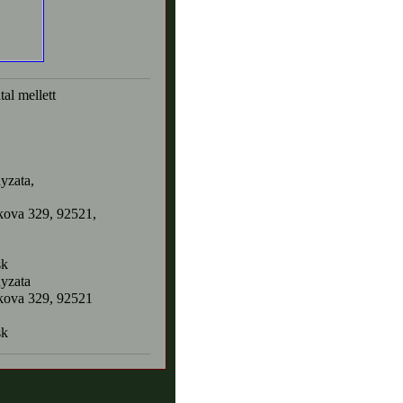
tal mellett
yzata,
ova 329, 92521,
sk
yzata
kova 329, 92521
sk