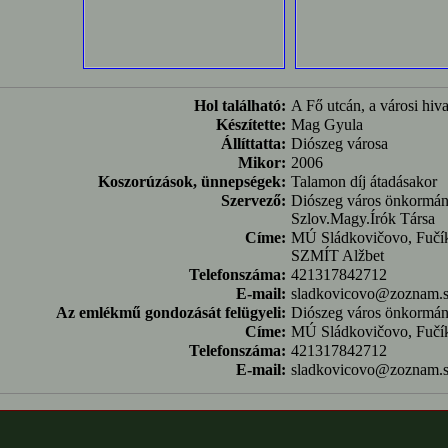
Hol található:
A Fő utcán, a városi hiva
Készítette:
Mag Gyula
Állíttatta:
Diószeg városa
Mikor:
2006
Koszorúzások, ünnepségek:
Talamon díj átadásakor
Szervező:
Diószeg város önkormán
Szlov.Magy.Írók Társa
Címe:
MÚ Sládkovičovo, Fučík
SZMÍT Alžbet
Telefonszáma:
421317842712
E-mail:
sladkovicovo@zoznam.
Az emlékmű gondozását felügyeli:
Diószeg város önkormán
Címe:
MÚ Sládkovičovo, Fučí
Telefonszáma:
421317842712
E-mail:
sladkovicovo@zoznam.