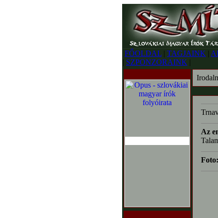
FŐOLDAL
|
TAGJAINK
|
A
|
SZPONZORAINK
|
Irodal
Trnav
Az e
Talam
Foto