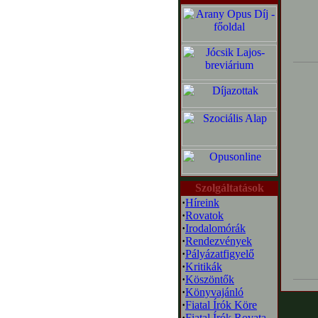
Szolgáltatások
·
Híreink
·
Rovatok
·
Irodalomórák
·
Rendezvények
·
Pályázatfigyelő
·
Kritikák
·
Köszöntők
·
Könyvajánló
·
Fiatal Írók Köre
·
Fiatal Írók Rovata