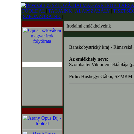
FŐOLDAL
|
TAGJAINK
|
ALAPSZABÁLY
|
TISZTSÉ
|
SZPONZORAINK
|
Irodalmi emlékhelyeink
Banskobystrický kraj • Rimavská
Az emlékhely neve:
Szombathy Viktor emléktáblája (
Foto:
Hushegyi Gábor, SZMKM