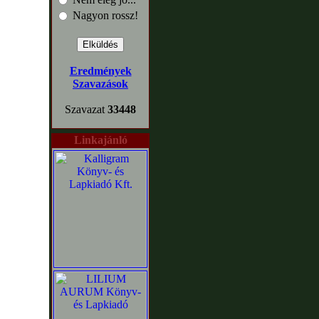
Nagyon rossz!
Eredmények
Szavazások
Szavazat
33448
Linkajánló