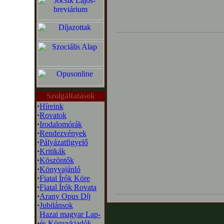
Szolgáltatások
·
Híreink
·
Rovatok
·
Irodalomórák
·
Rendezvények
·
Pályázatfigyelő
·
Kritikák
·
Köszöntők
·
Könyvajánló
·
Fiatal Írók Köre
·
Fiatal Írók Rovata
·
Arany Opus Díj
·
Jubilánsok
Hazai magyar Lap-
·
és Könyvkiadók