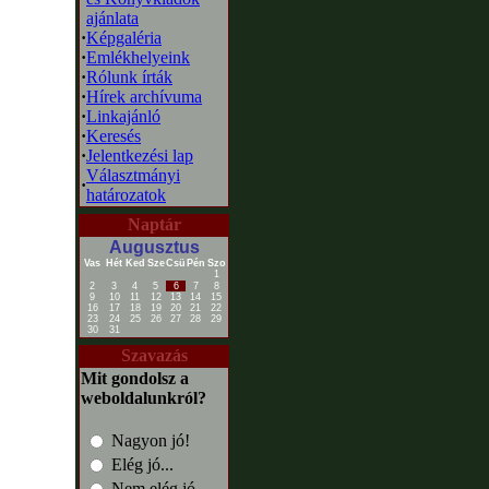
ajánlata
·
Képgaléria
·
Emlékhelyeink
·
Rólunk írták
·
Hírek archívuma
·
Linkajánló
·
Keresés
·
Jelentkezési lap
Választmányi
·
határozatok
Naptár
Augusztus
Vas
Hét
Ked
Sze
Csü
Pén
Szo
1
2
3
4
5
6
7
8
9
10
11
12
13
14
15
16
17
18
19
20
21
22
23
24
25
26
27
28
29
30
31
Szavazás
Mit gondolsz a
weboldalunkról?
Nagyon jó!
Elég jó...
Nem elég jó...