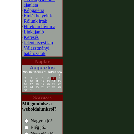
ajánlata
·
Képgaléria
·
Emlékhelyeink
·
Rólunk írták
·
Hírek archívuma
·
Linkajánló
·
Keresés
·
Jelentkezési lap
Választmányi
·
határozatok
Naptár
Augusztus
Vas
Hét
Ked
Sze
Csü
Pén
Szo
1
2
3
4
5
6
7
8
9
10
11
12
13
14
15
16
17
18
19
20
21
22
23
24
25
26
27
28
29
30
31
Szavazás
Mit gondolsz a
weboldalunkról?
Nagyon jó!
Elég jó...
Nem elég jó...