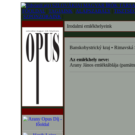
FŐOLDAL
|
TAGJAINK
|
ALAPSZABÁLY
|
TISZTSÉ
|
SZPONZORAINK
|
Irodalmi emlékhelyeink
Banskobystrický kraj • Rimavská
Az emlékhely neve:
Arany János emléktáblája (pamätn