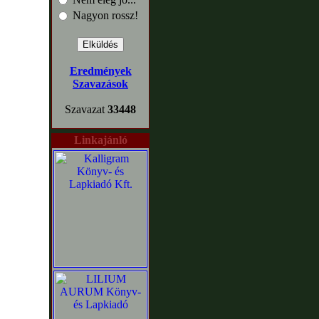
Nagyon rossz!
Eredmények
Szavazások
Szavazat
33448
Linkajánló