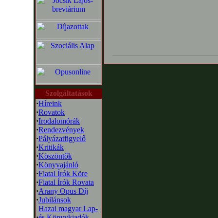
Szolgáltatások
·
Híreink
·
Rovatok
·
Irodalomórák
·
Rendezvények
·
Pályázatfigyelő
·
Kritikák
·
Köszöntők
·
Könyvajánló
·
Fiatal Írók Köre
·
Fiatal Írók Rovata
·
Arany Opus Díj
·
Jubilánsok
Hazai magyar Lap-
·
és Könyvkiadók