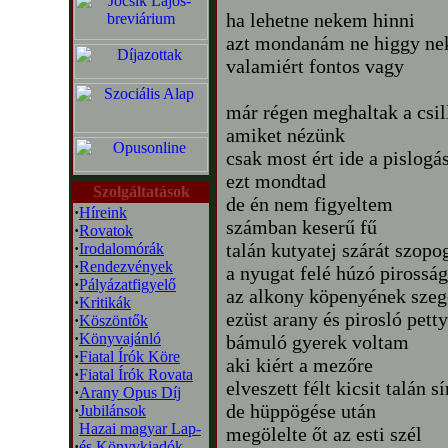
ha lehetne nekem hinni
azt mondanám ne higgy n
valamiért fontos vagy
már régen meghaltak a csil
amiket nézünk
csak most ért ide a pislog
ezt mondtad
Szolgáltatások
de én nem figyeltem
·
Híreink
számban keserű fű
·
Rovatok
talán kutyatej szárát szop
·
Irodalomórák
·
Rendezvények
a nyugat felé húzó piross
·
Pályázatfigyelő
az alkony köpenyének szeg
·
Kritikák
ezüst arany és pirosló pett
·
Köszöntők
·
Könyvajánló
bámuló gyerek voltam
·
Fiatal Írók Köre
aki kiért a mezőre
·
Fiatal Írók Rovata
elveszett félt kicsit talán sí
·
Arany Opus Díj
de hüppögése után
·
Jubilánsok
Hazai magyar Lap-
megölelte őt az esti szél
·
és Könyvkiadók