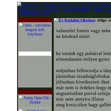
FŐOLDAL
|
TAGJAINK
|
ALAPSZABÁLY
|
TISZTSÉ
|
SZPONZORAINK
|
Év Irodalmi Alkotása
: Jelige: e
valamiért fontos vagy ne
ne kérdezd miért
ha innánk egy pohárral lent
elmondanám milyen gyors 
májusban felborzolja a lán
júniusban izzadságfoltokat
júliusban kivetkezteti őket
már nem is érdekes hogy 
augusztusban porral szórja 
már nem annyira illatos
meg koszcsíkot hagy gall