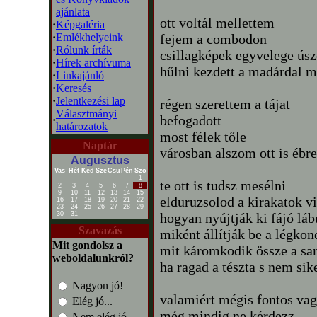
ajánlata
ott voltál mellettem
·
Képgaléria
·
Emlékhelyeink
fejem a combodon
·
Rólunk írták
csillagképek egyvelege úsz
·
Hírek archívuma
hűlni kezdett a madárdal 
·
Linkajánló
·
Keresés
·
Jelentkezési lap
régen szerettem a tájat
Választmányi
befogadott
·
határozatok
most félek tőle
Naptár
városban alszom ott is ébr
Augusztus
Vas
Hét
Ked
Sze
Csü
Pén
Szo
1
te ott is tudsz mesélni
2
3
4
5
6
7
8
9
10
11
12
13
14
15
elduruzsolod a kirakatok v
16
17
18
19
20
21
22
23
24
25
26
27
28
29
30
31
hogyan nyújtják ki fájó láb
Szavazás
miként állítják be a légko
Mit gondolsz a
mit káromkodik össze a sar
weboldalunkról?
ha ragad a tészta s nem sik
Nagyon jó!
valamiért mégis fontos v
Elég jó...
még mindig ne kérdezz
Nem elég jó...