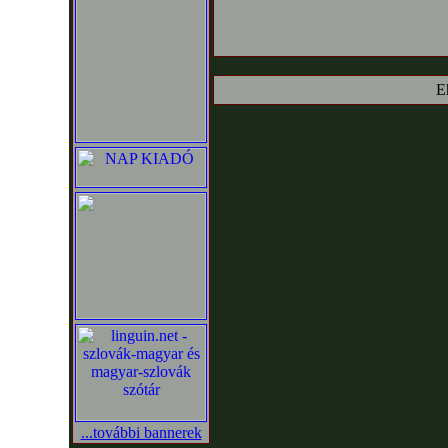
E
...további bannerek