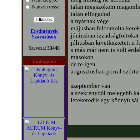
talán megszokom magamban
Nagyon rossz!
talán elfogadod
a nyárnak vége
májusban felborzolta kere
Eredmények
júniusban izzadságfoltokat
Szavazások
júliusban kivetkeztetett a f
Szavazat
33448
s más már nem is volt érd
másokon
Linkajánló
de te igen
augusztusban porral szórta
szeptember van
a szekrényből melegebb ka
letekeredik egy könnyű sál 