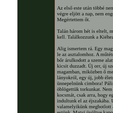
Az első este után többé ne
végre eljött a nap, nem eng
Megértettem őt.
Talán három hét is eltelt,
kell. Találkozzunk a Kiéh
Alig ismertem rá. Egy maga
le az asztalomhoz. A műtét
bőr árulkodott a szeme alat
kicsit duzzadt. Új orr, új 
magamban, miközben ő megá
lányokról, egy új, jobb élet
ünnepelnünk cimbora! Pálin
öblögettük torkunkat. Nem
kocsmát, csak arra, hogy 
indultunk el az éjszakába. 
valamelyikünk megbotlott 
estünk. Matyi üvöltve kapot