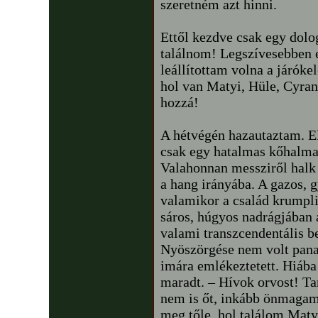
szeretném azt hinni.
Ettől kezdve csak egy dolo
találnom! Legszívesebben e
leállítottam volna a járók
hol van Matyi, Hüle, Cyran
hozzá!
A hétvégén hazautaztam. E
csak egy hatalmas kőhalmaz
Valahonnan messziről halk
a hang irányába. A gazos, g
valamikor a család krumplif
sáros, húgyos nadrágjában a
valami transzcendentális be
Nyöszörgése nem volt pana
imára emlékeztetett. Hiáb
maradt. – Hívok orvost! Tar
nem is őt, inkább önmagam
meg tőle, hol találom Maty