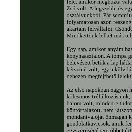
felé, amikor meghúzta vala
Zsú volt. A legszebb, és e
osztályunkból. Pár semmit
folyamatosan azon feszeng
akartam felvállalni. Csönd
Mindkettőnk lelkét más te
Egy nap, amikor anyám haza
konyhaasztalon. A tompa g
belevésett betűk a lap hát
kétszínű volt, egy a külvilá
nehezen megfejthető lélek
Az első napokban nagyon hi
kölcsönös tréfálkozásaink,
bajom volt, mindenre tudo
köntörfalazott, nem játszot
mondanivalóját önmagán ker
gondolatkavicsok, amik fe
egyszerűségében többet ért