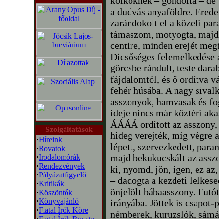
kölköknek – gondolta – de b
a dudvás anyaföldre. Erede
zarándokolt el a közeli par
támaszom, motyogta, majd á
centire, minden erejét megf
Dicsőséges felemelkedése 
görcsbe rándult, teste dara
fájdalomtól, és ő ordítva 
fehér húsába. A nagy sival
asszonyok, hamvasak és fog
ideje nincs már köztéri aka
ÁÁÁÁ ordított az asszony, 
Szolgáltatások
hideg verejték, míg végre 
·
Híreink
lépett, szervezkedett, paran
·
Rovatok
majd bekukucskált az asszon
·
Irodalomórák
·
Rendezvények
ki, nyomd, jön, igen, ez a
·
Pályázatfigyelő
– dadogta a kezdeti lelkes
·
Kritikák
önjelölt bábaasszony. Futót
·
Köszöntők
·
Könyvajánló
irányába. Jöttek is csapot-
·
Fiatal Írók Köre
némberek, kuruzslók, sámá
·
Fiatal Írók Rovata