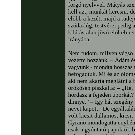
forgó nyelvvel. Mátyás sze
kell azt, munkát keresni, d
előbb a kezét, majd a tüdejé
szóda-lúg, testvérei pedig 
kilátástalan jövő elől elm
irányába.
Nem tudom, milyen végső ké
vezette hozzánk. – Ádám é
vagyunk - mondta hosszas 
befogadtuk. Mi és az óloms
aki nem akarta meglátni a 
örökösen piszkálta: – „Hé,
hordasz a fejeden uborkát?
dinnye.” – Így hát szegény
nevet kapott. De egyáltalá
volt kicsit dallamos, kicsi
Cyrano mondogatta enyhén 
csak a gyóntató papoktól, b