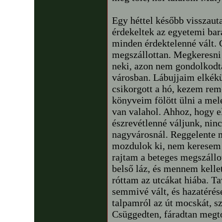
Egy héttel később visszau
érdekeltek az egyetemi bará
minden érdektelenné vált. 
megszállottan. Megkeresni
neki, azon nem gondolkodt
városban. Lábujjaim elkékül
csikorgott a hó, kezem rem
könyveim fölött ülni a mele
van valahol. Ahhoz, hogy el
észrevétlenné váljunk, ninc
nagyvárosnál. Reggelent
mozdulok ki, nem keresem t
rajtam a beteges megszállo
belső láz, és mennem kelle
róttam az utcákat hiába. T
semmivé vált, és hazatérés
talpamról az út mocskát, s
Csüggedten, fáradtan megt