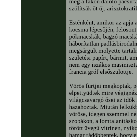
még a fákon daloló pacsirt
szólítsák őt új, arisztokra
Esténként, amikor az apja 
kocsma lépcsőjén, felosont
pókmacskák, bagzó macská
háborítatlan padlásbiroda
megsárgult molyette tartalm
születési papírt, bármit, a
nem egy iszákos masiniszta
francia gróf elsőszülöttje.
Vörös fürtjei megkoptak, p
elpettyüdtek mire végignéz
világcsavargó ősei az idők
hazahoztak. Miután lelkükb
vöröse, idegen szemmel né
szobákon, a lomtalanításko
törött üvegű vitrinen, nyik
hamar rádöbbentek, hogy e