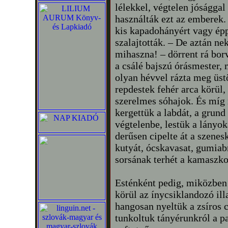
lélekkel, végtelen jósággal
használták ezt az emberek. A
kis kapadohányért vagy épp
szalajtották. – De aztán ne
mihaszna! – dörrent rá bo
a csálé bajszú órásmester
olyan hévvel rázta meg üstö
repdestek fehér arca körül,
szerelmes sóhajok. És míg 
kergettük a labdát, a grund
végtelenbe, lestük a lányok
derűsen cipelte át a szenes
kutyát, ócskavasat, gumiabr
sorsának terhét a kamaszko
Esténként pedig, miközben
körül az ínycsiklandozó il
hangosan nyeltük a zsíros 
tunkoltuk tányérunkról a pa