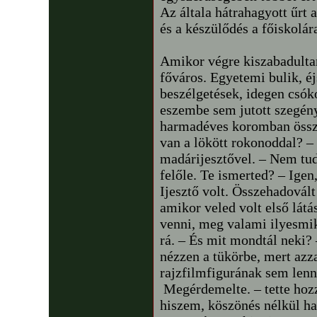
Az általa hátrahagyott űrt 
és a készülődés a főiskolár
Amikor végre kiszabadultam
főváros. Egyetemi bulik, é
beszélgetések, idegen csók
eszembe sem jutott szegény
harmadéves koromban össze
van a lökött rokonoddal? –
madárijesztővel. – Nem tu
felőle. Te ismerted? – Igen
Ijesztő volt. Összehadovált
amikor veled volt első látá
venni, meg valami ilyesmi
rá. – És mit mondtál neki
nézzen a tükörbe, mert azz
rajzfilmfigurának sem lenn
Megérdemelte. – tette hozz
hiszem, köszönés nélkül ha