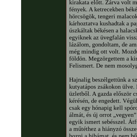
kirakata előtt. Zárva volt 
fények. A ketrecekben bék
hörcsögök, tengeri malacok
kárhoztatva kushadtak a p
úszkáltak békésen a halacs
egyiknek az üvegfalán viss
lázálom, gondoltam, de am
még mindig ott volt. Mozdul
földön. Megzörgettem a kir
Felismert. De nem mosoly
Hajnalig beszélgettünk a s
kutyatápos zsákokon ülve.
üzletből. A gazda először 
kérésén, de engedett. Végü
csak egy hónapig kell spór
álmát, és új orrot „vegyen
egyik ismert sebésszel. Át
a műtéthez a hiányzó össz
hozni a hibámat, és nem bű