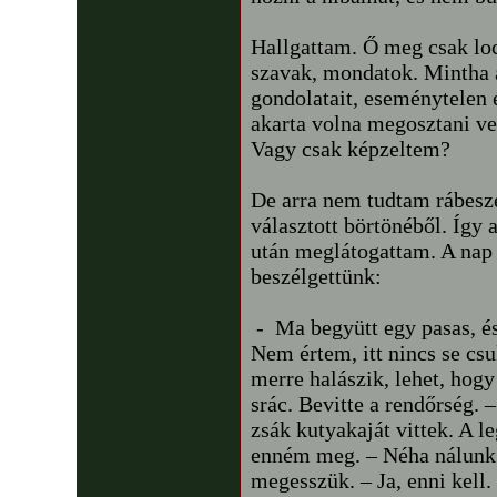
Hallgattam. Ő meg csak loc
szavak, mondatok. Mintha a
gondolatait, eseménytelen 
akarta volna megosztani vel
Vagy csak képzeltem?
De arra nem tudtam rábesz
választott börtönéből. Így a
után meglátogattam. A nap
beszélgettünk:
- Ma begyütt egy pasas, és
Nem értem, itt nincs se csu
merre halászik, lehet, hogy
srác. Bevitte a rendőrség. 
zsák kutyakaját vittek. A 
enném meg. – Néha nálunk 
megesszük. – Ja, enni kell.