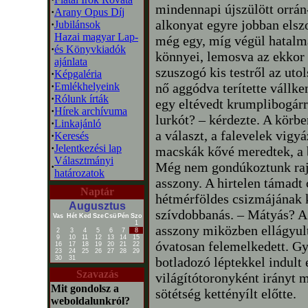
mindennapi újszülött orrá
·
Arany Opus Díj
alkonyat egyre jobban els
·
Jubilánsok
Hazai magyar Lap-
még egy, míg végül hatalma
·
és Könyvkiadók
könnyei, lemosva az ekkor 
ajánlata
szuszogó kis testről az uto
·
Képgaléria
·
Emlékhelyeink
nő aggódva terítette vállk
·
Rólunk írták
egy eltévedt krumplibogárra
·
Hírek archívuma
lurkót? – kérdezte. A körbe
·
Linkajánló
a választ, a falevelek vigy
·
Keresés
·
Jelentkezési lap
macskák kővé meredtek, a
Választmányi
Még nem gondúkoztunk rajta
·
határozatok
asszony. A hirtelen támadt
Naptár
hétmérföldes csizmájának k
Augusztus
szívdobbanás. – Mátyás? A
Vas
Hét
Ked
Sze
Csü
Pén
Szo
1
asszony miközben ellágyult
2
3
4
5
6
7
8
9
10
11
12
13
14
15
óvatosan felemelkedett. G
16
17
18
19
20
21
22
23
24
25
26
27
28
29
30
31
botladozó léptekkel indult 
Szavazás
világítótoronyként irányt 
Mit gondolsz a
sötétség kettényílt előtte.
weboldalunkról?