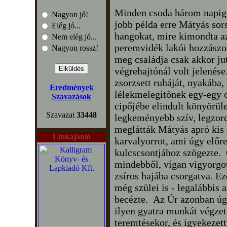
Minden csoda három napig t
Nagyon jó!
jobb példa erre Mátyás sor
Elég jó...
hangokat, mire kimondta az 
Nem elég jó...
peremvidék lakói hozzászo
Nagyon rossz!
meg családja csak akkor jut
végrehajtónál volt jelenése.
zsorzsett ruháját, nyakába, 
Eredmények
lélekmelegítőnek egy-egy o
Szavazások
cipőjébe elindult könyörüle
Szavazat
33448
legkeményebb szív, legzord
meglátták Mátyás apró kis
Linkajánló
karvalyorrot, ami úgy előre
kulcscsontjához szögezte. 
mindebből, vígan vigyorgot
zsíros hajába csorgatva. Ez
még szülei is - legalábbis 
becézte. Az Úr azonban úgy
ilyen gyatra munkát végze
teremtésekor, és igyekezett