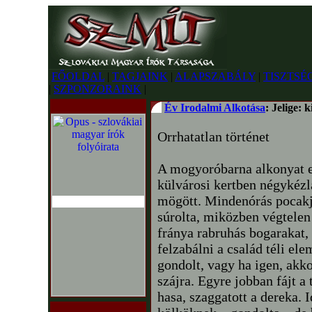
FŐOLDAL
|
TAGJAINK
|
ALAPSZABÁLY
|
TISZTSÉ
|
SZPONZORAINK
|
Év Irodalmi Alkotása
: Jelige: 
Orrhatatlan történet
A mogyoróbarna alkonyat e
külvárosi kertben négykéz
mögött. Mindenórás pocakj
súrolta, miközben végtelen
fránya rabruhás bogarakat
felzabálni a család téli el
gondolt, vagy ha igen, akk
szájra. Egyre jobban fájt a 
hasa, szaggatott a dereka. 