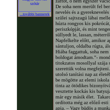
zaftot, ő nem egyszer vacso
De soha nem merült fel ben
nevelés és a gyereknevelés
...további bannerek
szülei sajtszagú lábai mel
húzta rongyos kis pokrócá
periszkópját, és mint tenge
süllyedt le, lassan, méterr
Napfelkelte előtt, amikor ap
sántuljon, oldalba rúgta, á
Hiába faggattuk, soha nem 
boldogat ámodtam.”- mondta
titokzatos mosollyal szája
szerettük volna megfejteni. 
utolsó tanítási nap az élet
be mögötte az elemi iskol
tinta az ötödikes bizonyítv
vesztette kockás kis batyuj
már egy másik élet. Takaro
ordította még az előző esti
apja. – Vagy büdös a munka