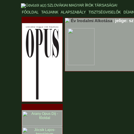
FŐOLDAL
|
TAGJAINK
|
ALAPSZABÁLY
|
TISZTSÉGVISELŐK
|
DÍJAI
: jelige: s
Év Irodalmi Alkotása