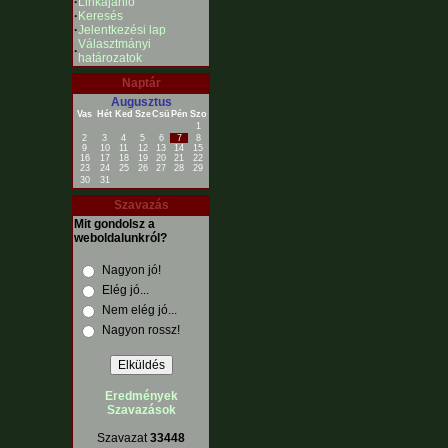
·
Linkajánló
·
Keresés
·
Jelentkezési lap
Választmányi
·
határozatok
Naptár
Augusztus
Vas
Hét
Ked
Sze
Csü
Pén
Szo
1
2
3
4
5
6
7
8
9
10
11
12
13
14
15
16
17
18
19
20
21
22
23
24
25
26
27
28
29
30
31
Szavazás
Mit gondolsz a
weboldalunkról?
Nagyon jó!
Elég jó...
Nem elég jó...
Nagyon rossz!
Eredmények
Szavazások
Szavazat
33448