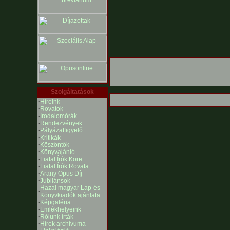
Szolgáltatások
·
Híreink
·
Rovatok
·
Irodalomórák
·
Rendezvények
·
Pályázatfigyelő
·
Kritikák
·
Köszöntők
·
Könyvajánló
·
Fiatal Írók Köre
·
Fiatal Írók Rovata
·
Arany Opus Díj
·
Jubilánsok
Hazai magyar Lap-és
·
Könyvkiadók ajánlata
·
Képgaléria
·
Emlékhelyeink
·
Rólunk írták
·
Hírek archívuma