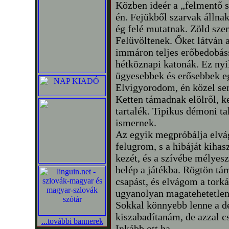
Közben ideér a „felmentő s
én. Fejükből szarvak állnak
ég felé mutatnak. Zöld sze
Felüvöltenek. Őket látván a
immáron teljes erőbedobás
hétköznapi katonák. Ez nyi
ügyesebbek és erősebbek e
Elvigyorodom, én közel se
Ketten támadnak elölről, k
tartalék. Tipikus démoni t
ismernek.
Az egyik megpróbálja elvág
felugrom, s a hibáját kiha
kezét, és a szívébe mélyes
belép a játékba. Rögtön tá
csapást, és elvágom a torká
ugyanolyan magatehetetlen
Sokkal könnyebb lenne a d
kiszabadítanám, de azzal c
...további bannerek
Inkább ott ha…