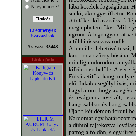
lába kötelek fogságában. H
Nagyon rossz!
senki, aki egyesíthetné Ron
A tetőket kihasználva fölé
meglephetem őket. Mihelys
Eredmények
ugrom. A legnagyobbat vett
Szavazások
a többi összezavarodik.
Szavazat
33448
A lendület lehetővé teszi,
kardom a szörny húsába. 
Linkajánló
mindig undorodom a nyálká
kifröccsen belőle. A vére é
Fülsüketítő a hang, mely e
elő. Inkább segélyhívás, m
hagyhatom, hogy az egész s
és levágom a nyelvét, de a
hangosabban és hangosabba
Újabb két démon fordul be 
Kardomat egy határozott m
a dühtől tajtékozva leválas
pattog a földön, s egy üres