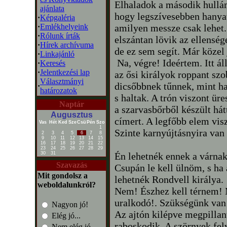
Elhaladok a második hullám
ajánlata
hogy legszívesebben hanya
·
Képgaléria
·
Emlékhelyeink
amilyen messze csak lehet. 
·
Rólunk írták
elszántan lövik az ellenség
·
Hírek archívuma
de ez sem segít. Már közel 
·
Linkajánló
Na, végre! Ideértem. Itt á
·
Keresés
·
Jelentkezési lap
az ősi királyok roppant s
Választmányi
dicsőbbnek tűnnek, mint ha
·
határozatok
s haltak. A trón viszont ür
Naptár
a szarvasbőrből készült há
Augusztus
címert. A legfőbb elem vis
Vas
Hét
Ked
Sze
Csü
Pén
Szo
1
Szinte karnyújtásnyira van
2
3
4
5
6
7
8
9
10
11
12
13
14
15
16
17
18
19
20
21
22
23
24
25
26
27
28
29
30
31
Én lehetnék ennek a várnak
Szavazás
Csupán le kell ülnöm, s ha 
Mit gondolsz a
lehetnék Rondvell királya.
weboldalunkról?
Nem! Észhez kell térnem! 
uralkodó!. Szükségünk van 
Nagyon jó!
Az ajtón kilépve megpilla
Elég jó...
raboskodik. A szörnyek felv
Nem elég jó...