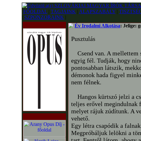
FŐOLDAL
|
TAGJAINK
|
ALAPSZABÁLY
|
TISZTSÉ
|
SZPONZORAINK
|
Év Irodalmi Alkotása
: Jelige:
Pusztulás
Csend van. A mellettem so
egyig fél. Tudják, hogy nin
pontosabban látszik, mekko
démonok hada figyel mink
nem félnek.
Hangos kürtszó jelzi a csa
teljes erővel megindulnak 
melyet rájuk zúdítunk. A v
vehető.
Egy létra csapódik a falna
Megpróbáljuk lelökni a töm
tart. Fentről látom, ahogy 