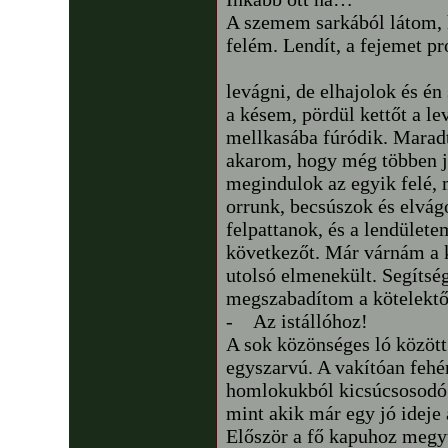
A szemem sarkából látom, 
felém. Lendít, a fejemet pr
levágni, de elhajolok és én
a késem, pördül kettőt a l
mellkasába fúródik. Marad
akarom, hogy még többen j
megindulok az egyik felé, 
orrunk, becsúszok és elvá
felpattanok, és a lendület
következőt. Már várnám a 
utolsó elmenekült. Segítsé
megszabadítom a kötelektől
- Az istállóhoz!
A sok közönséges ló között 
egyszarvú. A vakítóan fehé
homlokukból kicsúcsosodó t
mint akik már egy jó ideje 
Először a fő kapuhoz megyün