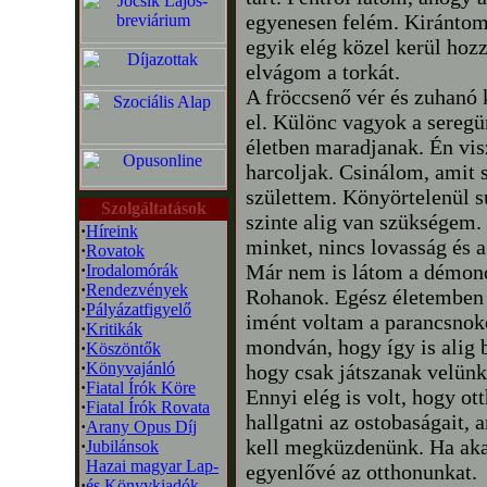
egyenesen felém. Kiránto
egyik elég közel kerül hozz
elvágom a torkát.
A fröccsenő vér és zuhanó k
el. Különc vagyok a seregü
életben maradjanak. Én vis
harcoljak. Csinálom, amit 
születtem. Könyörtelenül s
Szolgáltatások
szinte alig van szükségem.
·
Híreink
minket, nincs lovasság és
·
Rovatok
Már nem is látom a démon
·
Irodalomórák
·
Rendezvények
Rohanok. Egész életemben 
·
Pályázatfigyelő
imént voltam a parancsnok
·
Kritikák
mondván, hogy így is alig b
·
Köszöntők
·
Könyvajánló
hogy csak játszanak velünk
·
Fiatal Írók Köre
Ennyi elég is volt, hogy o
·
Fiatal Írók Rovata
hallgatni az ostobaságait, 
·
Arany Opus Díj
kell megküzdenünk. Ha aka
·
Jubilánsok
Hazai magyar Lap-
egyenlővé az otthonunkat.
·
és Könyvkiadók