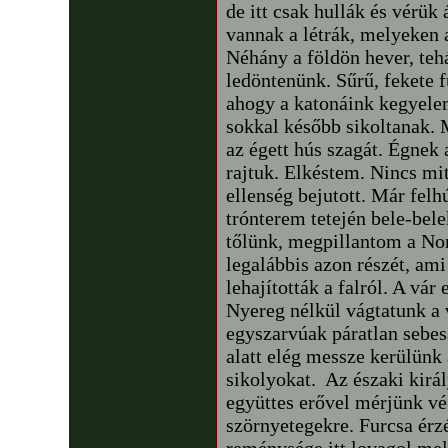
de itt csak hullák és vérük
vannak a létrák, melyeken a
Néhány a földön hever, tehá
ledöntenünk. Sűrű, fekete f
ahogy a katonáink kegyel
sokkal később sikoltanak. 
az égett hús szagát. Égnek 
rajtuk. Elkéstem. Nincs mit
ellenség bejutott. Már felh
trónterem tetején bele-bel
tőlünk, megpillantom a Nor
legalábbis azon részét, am
lehajították a falról. A vár
Nyereg nélkül vágtatunk a 
egyszarvúak páratlan sebe
alatt elég messze kerülünk 
sikolyokat. Az északi kirá
együttes erővel mérjünk v
szörnyetegekre. Furcsa érz