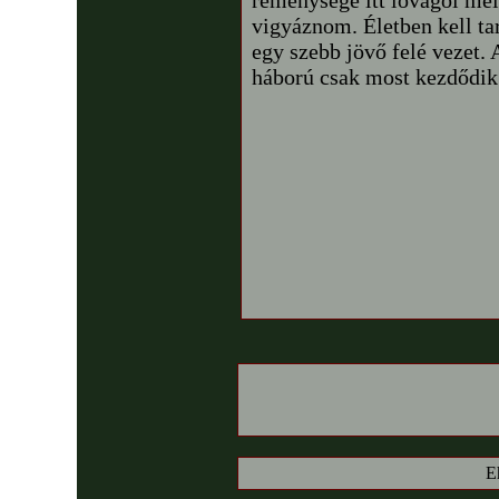
reménysége itt lovagol mel
vigyáznom. Életben kell t
egy szebb jövő felé vezet. 
háború csak most kezdődik
E