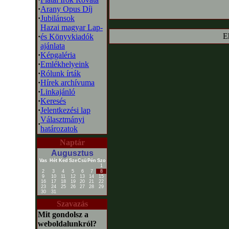
·
Arany Opus Díj
·
Jubilánsok
Hazai magyar Lap-
E
·
és Könyvkiadók
ajánlata
·
Képgaléria
·
Emlékhelyeink
·
Rólunk írták
·
Hírek archívuma
·
Linkajánló
·
Keresés
·
Jelentkezési lap
Választmányi
·
határozatok
Naptár
Augusztus
Vas
Hét
Ked
Sze
Csü
Pén
Szo
1
2
3
4
5
6
7
8
9
10
11
12
13
14
15
16
17
18
19
20
21
22
23
24
25
26
27
28
29
30
31
Szavazás
Mit gondolsz a
weboldalunkról?