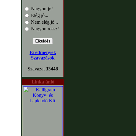
Nagyon jó!
Elég jó...
Nem elég jó...
Nagyon rossz!
Eredmények
Szavazások
Szavazat
33448
Linkajánló