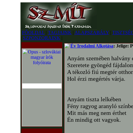
FŐOLDAL
|
TAGJAINK
|
ALAPSZABÁLY
|
TISZTSÉ
|
SZPONZORAINK
|
Év Irodalmi Alkotása
: Jelige:
Anyám szemében halvány c
Szeretete gyöngéd fájdalo
A tékozló fiú megtér ottho
Hol érzi megértés várja.
Anyám tiszta lelkében
Fény ragyog aranyló színb
Mit más meg nem érthet
Én mindig ott vagyok.