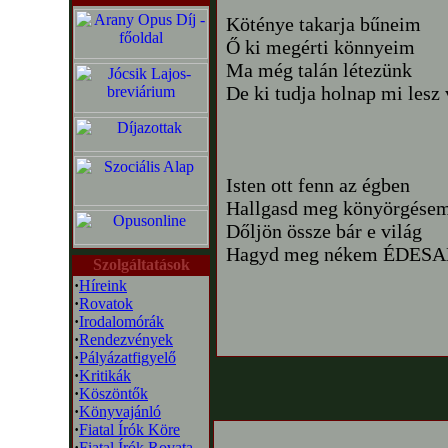
Köténye takarja bűneim
Ő ki megérti könnyeim
Ma még talán létezünk
De ki tudja holnap mi lesz
Isten ott fenn az égben
Hallgasd meg könyörgése
Dőljön össze bár e világ
Hagyd meg nékem ÉDES
Szolgáltatások
·
Híreink
·
Rovatok
·
Irodalomórák
·
Rendezvények
·
Pályázatfigyelő
·
Kritikák
·
Köszöntők
·
Könyvajánló
·
Fiatal Írók Köre
·
Fiatal Írók Rovata