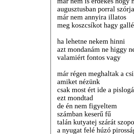
már nem is érdekes hogy 
augusztusban porral szórja
már nem annyira illatos
meg koszcsíkot hagy gall
ha lehetne nekem hinni
azt mondanám ne higgy 
valamiért fontos vagy
már régen meghaltak a csi
amiket nézünk
csak most ért ide a pislog
ezt mondtad
de én nem figyeltem
számban keserű fű
talán kutyatej szárát szop
a nyugat felé húzó piros