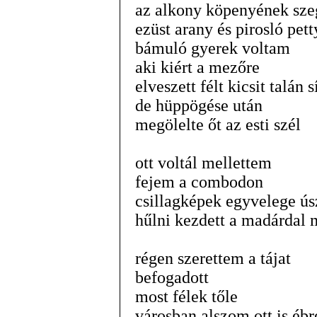
az alkony köpenyének sze
ezüst arany és pirosló pet
bámuló gyerek voltam
aki kiért a mezőre
elveszett félt kicsit talán s
de hüppögése után
megölelte őt az esti szél
ott voltál mellettem
fejem a combodon
csillagképek egyvelege ús
hűlni kezdett a madárdal
régen szerettem a tájat
befogadott
most félek tőle
városban alszom ott is éb