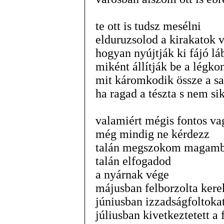
te ott is tudsz mesélni
elduruzsolod a kirakatok 
hogyan nyújtják ki fájó lá
miként állítják be a légk
mit káromkodik össze a sa
ha ragad a tészta s nem si
valamiért mégis fontos v
még mindig ne kérdezz
talán megszokom magamba
talán elfogadod
a nyárnak vége
májusban felborzolta ker
júniusban izzadságfoltokat
júliusban kivetkeztetett a 