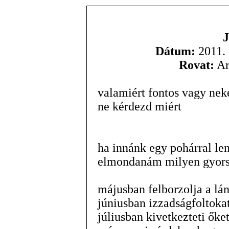
J
Dátum:
2011. 
Rovat:
Ar
valamiért fontos vagy ne
ne kérdezd miért
ha innánk egy pohárral len
elmondanám milyen gyors
májusban felborzolja a lá
júniusban izzadságfoltoka
júliusban kivetkezteti őke