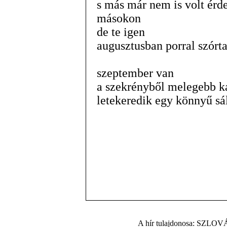
s más már nem is volt ér
másokon
de te igen
augusztusban porral szórt
szeptember van
a szekrényből melegebb k
letekeredik egy könnyű sál
A hír tulajdonosa: S