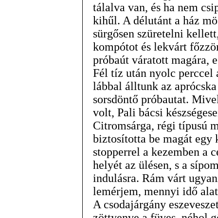
tálalva van, és ha nem csi
kihűl. A délutánt a ház mög
sürgősen szüretelni kellet
kompótot és lekvárt főzzö
próbaút váratott magára, 
Fél tíz után nyolc perccel
lábbal álltunk az aprócska
sorsdöntő próbautat. Mive
volt, Pali bácsi készségese
Citromsárga, régi típusú 
biztosította be magát egy
stopperrel a kezemben a c
helyét az ülésen, s a síp
indulásra. Rám várt ugyani
lemérjem, mennyi idő alatt
A csodajárgány eszeveszet
zöttyenve a füves, néhol g