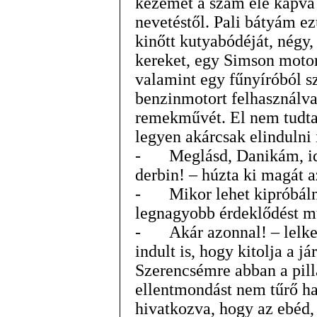
kezemet a szám elé kapva 
nevetéstől. Pali bátyám ez
kinőtt kutyabódéját, négy,
kereket, egy Simson motor
valamint egy fűnyíróból 
benzinmotort felhasználva
remekművét. El nem tudta
legyen akárcsak elindulni 
-
Meglásd, Danikám, id
derbin! – húzta ki magát a
-
Mikor lehet kipróbál
legnagyobb érdeklődést m
-
Akár azonnal! – lelk
indult is, hogy kitolja a j
Szerencsémre abban a pill
ellentmondást nem tűrő ha
hivatkozva, hogy az ebéd,