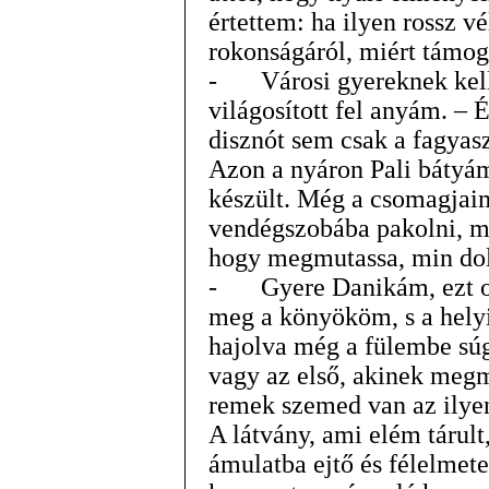
értettem: ha ilyen rossz 
rokonságáról, miért támog
-
Városi gyereknek kell
világosított fel anyám. – 
disznót sem csak a fagyasz
Azon a nyáron Pali bátyá
készült. Még a csomagjai
vendégszobába pakolni, má
hogy megmutassa, min do
-
Gyere Danikám, ezt o
meg a könyököm, s a hely
hajolva még a fülembe súg
vagy az első, akinek me
remek szemed van az ilye
A látvány, ami elém tárult,
ámulatba ejtő és félelmet