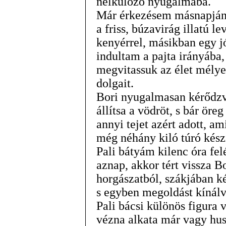
nélkülöző nyugalmába.
Már érkezésem másnapjána
a friss, búzavirág illatú l
kenyérrel, másikban egy 
indultam a pajta irányába,
megvitassuk az élet mély
dolgait.
Bori nyugalmasan kérődzve
állítsa a vödröt, s bár öre
annyi tejet azért adott, am
még néhány kiló túró kész
Pali bátyám kilenc óra fe
aznap, akkor tért vissza Bo
horgászatból, szákjában ké
s egyben megoldást kínálv
Pali bácsi különös figura 
vézna alkata már vagy hus