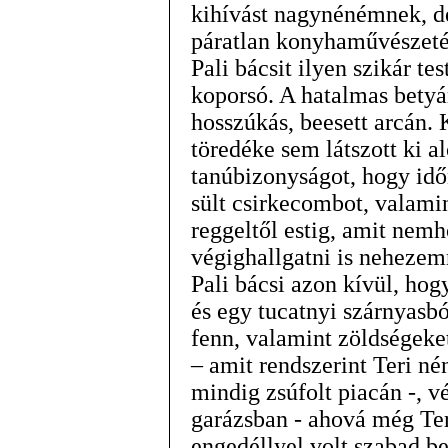
kihívást nagynénémnek, de
páratlan konyhaművészetéve
Pali bácsit ilyen szikár tes
koporsó. A hatalmas betyá
hosszúkás, beesett arcán. 
töredéke sem látszott ki al
tanúbizonyságot, hogy idő
sült csirkecombot, valamin
reggeltől estig, amit nem
végighallgatni is nehezem
Pali bácsi azon kívül, ho
és egy tucatnyi szárnyasbó
fenn, valamint zöldségeke
– amit rendszerint Teri né
mindig zsúfolt piacán -, vé
garázsban - ahová még Ter
engedéllyel volt szabad be