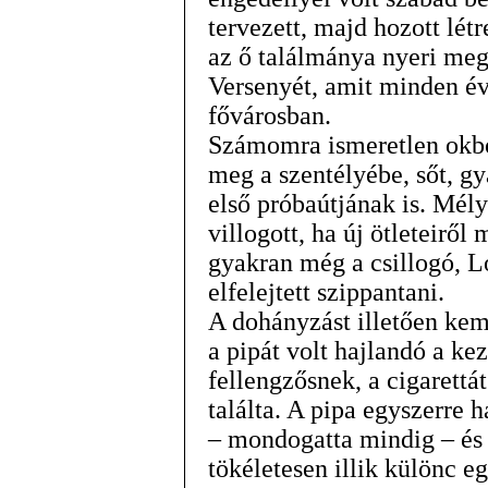
tervezett, majd hozott lét
az ő találmánya nyeri me
Versenyét, amit minden é
fővárosban.
Számomra ismeretlen okbó
meg a szentélyébe, sőt, g
első próbaútjának is. Mél
villogott, ha új ötleteiről
gyakran még a csillogó, L
elfelejtett szippantani.
A dohányzást illetően kem
a pipát volt hajlandó a kez
fellengzősnek, a cigarett
találta. A pipa egyszerre 
– mondogatta mindig – és
tökéletesen illik különc e