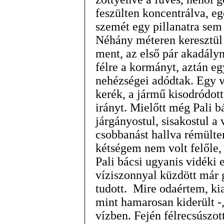
feszülten koncentrálva, e
szemét egy pillanatra sem v
Néhány méteren keresztül
ment, az első pár akadályn
félre a kormányt, aztán e
nehézségei adódtak. Egy v
kerék, a jármű kisodródott,
irányt. Mielőtt még Pali 
járgányostul, sisakostul a
csobbanást hallva rémülten
kétségem nem volt felőle,
Pali bácsi ugyanis vidéki 
víziszonnyal küzdött már 
tudott. Mire odaértem, kia
mint hamarosan kiderült -
vízben. Fején félrecsúszot