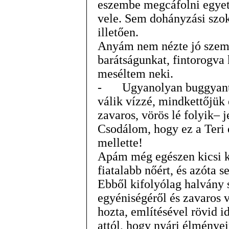
eszembe megcáfolni egyetl
vele. Sem dohányzási szo
illetően.
Anyám nem nézte jó szemm
barátságunkat, fintorogva 
meséltem neki.
-
Ugyanolyan buggyant
válik vízzé, mindkettőjük
zavaros, vörös lé folyik– j
Csodálom, hogy ez a Teri e
mellette!
Apám még egészen kicsi 
fiatalabb nőért, és azóta s
Ebből kifolyólag halvány
egyéniségéről és zavaros 
hozta, említésével rövid i
attól, hogy nyári élménye