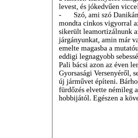
levest, és jókedvűen vicce
-
Szó, ami szó Danikám
mondta cinkos vigyorral az
sikerült leamortizálnunk a
járgányunkat, amin már v
emelte magasba a mutatóujj
eddigi legnagyobb sebessé
Pali bácsi azon az éven l
Gyorsasági Versenyéről, s
új járművet építeni. Bárho
fürdőzés elvette némileg
hobbijától. Egészen a kö