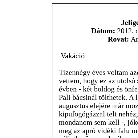
Jelig
Dátum:
2012. o
Rovat:
Ar
Vakáció
Tizennégy éves voltam azo
vettem, hogy ez az utolsó
évben - két boldog és önf
Pali bácsinál tölthetek. A
augusztus elejére már mozd
kipufogógázzal telt nehéz
mondanom sem kell -, jó
meg az apró vidéki falu 