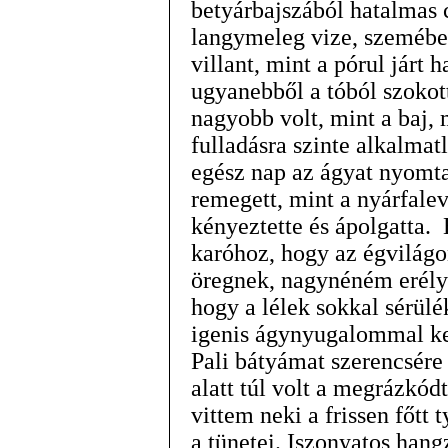
betyárbajszából hatalmas 
langymeleg vize, szemébe
villant, mint a pórul járt
ugyanebből a tóból szokott
nagyobb volt, mint a baj,
fulladásra szinte alkalmat
egész nap az ágyat nyomta,
remegett, mint a nyárfale
kényeztette és ápolgatta. 
karóhoz, hogy az égvilágo
öregnek, nagynéném erélye
hogy a lélek sokkal sérülé
igenis ágynyugalommal ke
Pali bátyámat szerencsére
alatt túl volt a megrázkód
vittem neki a frissen főtt
a tünetei. Iszonyatos hang