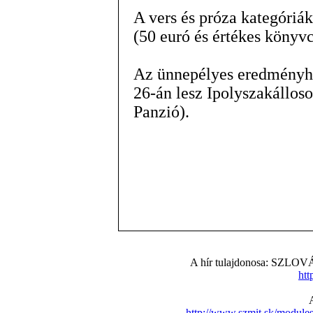
A vers és próza kategóriá
(50 euró és értékes könyv
Az ünnepélyes eredményhir
26-án lesz Ipolyszakállos
Panzió).
A hír tulajdonosa: S
htt
http://www.szmit.sk/modul