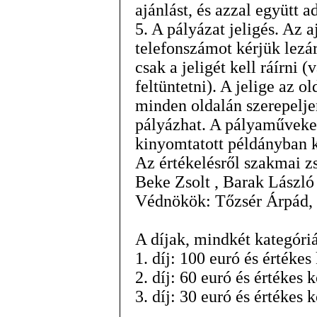
ajánlást, és azzal együtt ad
5. A pályázat jeligés. Az a
telefonszámot kérjük lezá
csak a jeligét kell ráírni 
feltüntetni). A jelige az o
minden oldalán szerepelje
pályázhat. A pályaműveke
kinyomtatott példányban k
Az értékelésről szakmai z
Beke Zsolt , Barak László
Védnökök: Tőzsér Árpád
A díjak, mindkét kategóri
1. díj: 100 euró és érték
2. díj: 60 euró és értéke
3. díj: 30 euró és értéke