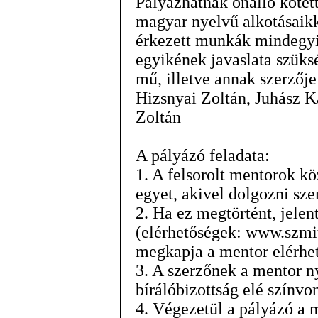
Pályázhatnak önálló kötet
magyar nyelvű alkotásaikk
érkezett munkák mindegyi
egyikének javaslata szüks
mű, illetve annak szerzője 
Hizsnyai Zoltán, Juhász K
Zoltán
A pályázó feladata:
1. A felsorolt mentorok k
egyet, akivel dolgozni sze
2. Ha ez megtörtént, jelen
(elérhetőségek: www.szmit
megkapja a mentor elérhet
3. A szerzőnek a mentor ny
bírálóbizottság elé színvo
4. Végezetül a pályázó a 