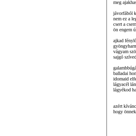
meg ajakha
jávorfából k
nem ez a le
csert a cser
ön engem úg
ajkad fénylő
gyöngyharm
vágyam szö
sajgó szíve
galambbúgá
balladai ho
idomaid elf
lágyacél lá
lágyékod ha
azért kívánc
hogy önnek m