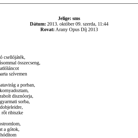
Jelige: sms
Dátum:
2013. október 09. szerda, 11:44
Rovat:
Arany Opus Díj 2013
 csellójáték,
ásommal összecseng,
atlóláncot
arta szívemen
atavirág a porban,
 kornyadoztam,
rabolt disznóorja,
lgyarmati sorba,
dobjeleidre,
 rőt ribiszke
ostromlom,
t a gótok,
 hódítom