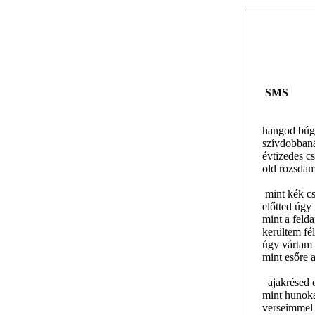
SMS
hangod búgó
szívdobban
évtizedes cs
old rozsdam
mint kék cs
előtted úgy
mint a felda
kerültem fé
úgy vártam 
mint esőre a
ajakrésed 
mint hunoka
verseimmel