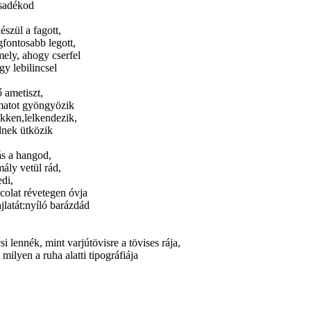
sadékod
észül a fagott,
gfontosabb legott,
mely, ahogy cserfel
y lebilincsel
 ametiszt,
atot gyöngyözik
kken,lelkendezik,
dnek ütközik
s a hangod,
mály vetül rád,
edi,
ncolat révetegen óvja
jlatát:nyíló barázdád
si lennék, mint varjútövisre a tövises rája,
ilyen a ruha alatti tipográfiája